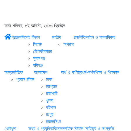
আজ শনিবার, ৮ই আগস্ট, ২০২৬ খ্রিস্টাব্দ
প্রচ্ছদ
সিলেট বিভাগ
জাতীয়
রাজনীতি
আইন ও মানবাধিকার
সিলেট
অপরাধ
মৌলভীবাজার
সুনামগঞ্জ
হবিগঞ্জ
আন্তর্জাতিক
বাংলাদেশ
অর্থ ও বাণিজ্য
ধর্ম-দর্শন
শিক্ষা ও শিক্ষাঙ্গন
প্রবাস জীবন
ঢাকা
চট্টগ্রাম
রাজশাহী
খুলনা
বরিশাল
রংপুর
ময়মনসিংহ
খেলাধুলা
তথ্য ও প্রযুক্তি
বিনোদন
লাইফ স্টাইল
সাহিত্য ও সংস্কৃতি