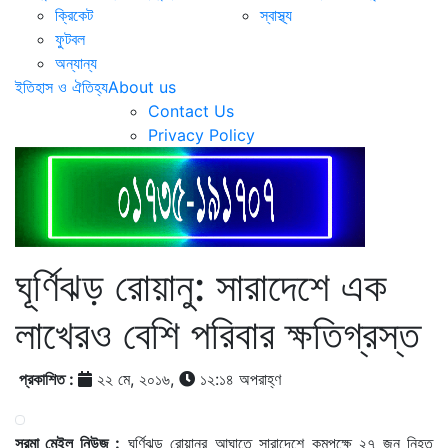
ক্রিকেট
স্বাস্থ্য
ফুটবল
অন্যান্য
ইতিহাস ও ঐতিহ্য
About us
Contact Us
Privacy Policy
ঘূর্ণিঝড় রোয়ানু: সারাদেশে এক
লাখেরও বেশি পরিবার ক্ষতিগ্রস্ত
প্রকাশিত :
২২ মে, ২০১৬,
১২:১৪ অপরাহ্ণ
সুরমা মেইল নিউজ :
ঘূর্ণিঝড় রোয়ানুর আঘাতে সারাদেশে কমপক্ষে ২৭ জন নিহত