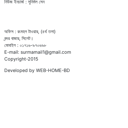
নিউজ ইনচার্জ : সুনির্মল সেন
অফিস : রংমহল টাওয়ার, (৪র্থ তলা)
বন্দর বাজার, সিলেট।
মোবাইল : ০১৭১৬-৯৭০৬৯৮
E-mail: surmamail1@gmail.com
Copyright-2015
Developed by WEB-HOME-BD