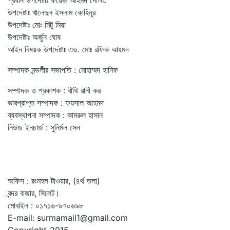
উপদেষ্টাঃ খালেদুল ইসলাম কোহিনূর
উপদেষ্টাঃ মোঃ মিটু মিয়া
উপদেষ্টাঃ অর্জুন ঘোষ
আইন বিষয়ক উপদেষ্টাঃ এড. মোঃ রফিক আহমদ
সম্পাদক মন্ডলীর সভাপতি : মোহাম্মদ হানিফ
সম্পাদক ও প্রকাশক : বীথি রানী কর
ভারপ্রাপ্ত সম্পাদক : ফয়সাল আহমদ
ব্যবস্থাপনা সম্পাদক : কামরুল হাসান
নিউজ ইনচার্জ : সুনির্মল সেন
অফিস : রংমহল টাওয়ার, (৪র্থ তলা)
বন্দর বাজার, সিলেট।
মোবাইল : ০১৭১৬-৯৭০৬৯৮
E-mail: surmamail1@gmail.com
Copyright-2015