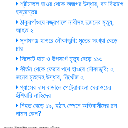
শ্রীমঙ্গলে হাওর থেকে অজগর উদ্ধার, বন বিভাগে
হস্তান্তর
ঠাকুরগাঁওয়ে বজ্রপাতে নারীসহ দুজনের মৃত্যু,
আহত ২
সুনামগঞ্জ হাওরে নৌকাডুবি: মৃতের সংখ্যা বেড়ে
চার
সিলেটে হাম ও উপসর্গে মৃত্যু বেড়ে ১১৩
কীর্তন থেকে ফেরার পথে হাওরে নৌকাডুবি: ২
জনের মৃতদেহ উদ্ধার, নিখোঁজ ২
গ্যাসের দাম বাড়ালে পেট্রোবাংলা ঘেরাওয়ের
হুঁশিয়ারি নাহিদের
নিহত বেড়ে ১৯, হঠাৎ স্পেনে অভিবাসীদের ঢল
নামল কেন?
প্রধান উপদেষ্টাঃ ফয়েজ আহমদ দৌলত