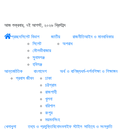
আজ শুক্রবার, ৭ই আগস্ট, ২০২৬ খ্রিস্টাব্দ
প্রচ্ছদ
সিলেট বিভাগ
জাতীয়
রাজনীতি
আইন ও মানবাধিকার
সিলেট
অপরাধ
মৌলভীবাজার
সুনামগঞ্জ
হবিগঞ্জ
আন্তর্জাতিক
বাংলাদেশ
অর্থ ও বাণিজ্য
ধর্ম-দর্শন
শিক্ষা ও শিক্ষাঙ্গন
প্রবাস জীবন
ঢাকা
চট্টগ্রাম
রাজশাহী
খুলনা
বরিশাল
রংপুর
ময়মনসিংহ
খেলাধুলা
তথ্য ও প্রযুক্তি
বিনোদন
লাইফ স্টাইল
সাহিত্য ও সংস্কৃতি