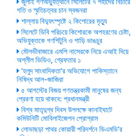
জুলাই গণঅভ্যুত্থানে সিলেটের ৭ শহীদের বিচারে
গতি ও স্মৃতিচত্বর চান স্বজনরা
শাল্লায় বিদ্যুৎস্পৃষ্টে ২ কিশোরের মৃত্যু
সিলেটে ডিবি পরিচয়ে কিশোরকে অপহরণের চেষ্টা,
অভিযুক্তকে গণপিটুনি ও গাড়ি ভাঙচুর
মৌলভীবাজারে এমপি নাসেরকে নিয়ে এআই দিয়ে
অশ্লীল ভিডিও, গ্রেফতার ১
‘হলুদ সাংবাদিকতা’র অভিযোগে পাকিস্তানে
নিষিদ্ধ আল-জাজিরা
৫ আগস্টের বিজয় গণতন্ত্রকামী মানুষের জন্য
প্রেরণা হয়ে থাকবে: প্রধানমন্ত্রী
বিশ্ব মাতৃদুগ্ধ দিবস উপলক্ষে কানাইঘাটে
কমিউনিটি মোবিলাইজেশন প্রোগ্রাম
লোভাছড়া পাথর কোয়ারী পরিদর্শনে ডিএমডি’র