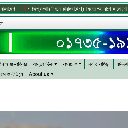
শ
গণঅভ্যুত্থান দিবসে কানাইঘাটে প্রশাসনের উদ্যোগে আলোচনা সভা অনুষ্
ব্দ
ন ও মানবাধিকার
আন্তর্জাতিক
বাংলাদেশ
অর্থ ও বাণিজ্য
ধর্ম-দর্
হাস ও ঐতিহ্য
About us