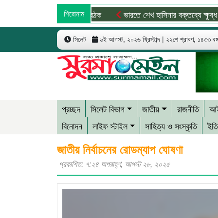
শিরোনাম
ভারতে শেখ হাসিনার বক্তব্যে ক্ষুব্ধ বাংলাদে
সিলেট
৬ই আগস্ট, ২০২৬ খ্রিস্টাব্দ | ২২শে শ্রাবণ, ১৪৩৩ বঙ্গা
প্রচ্ছদ
সিলেট বিভাগ
জাতীয়
রাজনীতি
আই
বিনোদন
লাইফ স্টাইল
সাহিত্য ও সংস্কৃতি
ইতি
জাতীয় নির্বাচনের রোডম্যাপ ঘোষণা
প্রকাশিত: ৭:২৪ অপরাহ্ণ, আগস্ট ২৮, ২০২৫