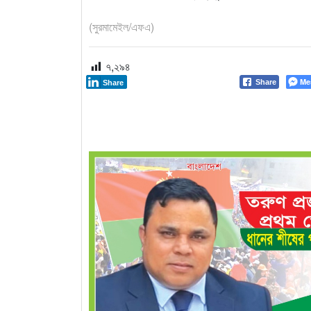
(সুরমামেইল/এফএ)
৭,২৯৪
Me
Share
Share