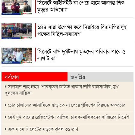
সিলেটে আইসিইউ না পেয়ে হামে আক্রান্ত শিশু
মৃত্যুর অভিযোগ
১৪৪ ধারা উপেক্ষা করে দিরাইয়ে বিএনপির দুই
পক্ষের মিছিল-সমাবেশ
সিলেটে বাস দুর্ঘটনায় মৃতদের পরিবার পাবে ৫
লাখ টাকা
সর্বশেষ
জনপ্রিয়
সালমান শাহ হত্যা: শাবনূরের জড়িত থাকার দাবি রাজসাক্ষীর, মুখ
খুললেন নায়িকা
চোরাচালানের আসামিকে ছাড়াতে না পেরে পুলিশের বিরুদ্ধে অপপ্রচার
সেই দুই বাসের রেজিস্ট্রেশন বাতিল, চালক-মালিকদের হাজিরের নির্দেশ
এক মাসে সিলেটের সড়কে ঝরল ৩১ প্রাণ