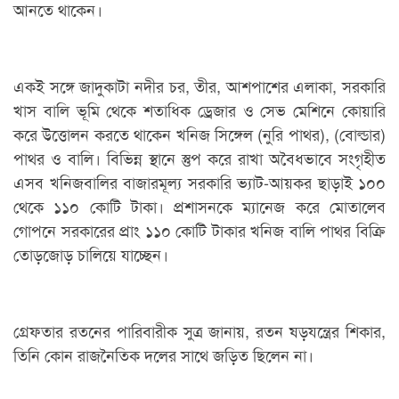
আনতে থাকেন।
একই সঙ্গে জাদুকাটা নদীর চর, তীর, আশপাশের এলাকা, সরকারি
খাস বালি ভূমি থেকে শতাধিক ড্রেজার ও সেভ মেশিনে কোয়ারি
করে উত্তোলন করতে থাকেন খনিজ সিঙ্গেল (নুরি পাথর), (বোল্ডার)
পাথর ও বালি। বিভিন্ন স্থানে স্তুপ করে রাখা অবৈধভাবে সংগৃহীত
এসব খনিজবালির বাজারমূল্য সরকারি ভ্যাট-আয়কর ছাড়াই ১০০
থেকে ১১০ কোটি টাকা। প্রশাসনকে ম্যানেজ করে মোতালেব
গোপনে সরকারের প্রাং ১১০ কোটি টাকার খনিজ বালি পাথর বিক্রি
তোড়জোড় চালিয়ে যাচ্ছেন।
গ্রেফতার রতনের পারিবারীক সুত্র জানায়, রতন ষড়যন্ত্রের শিকার,
তিনি কোন রাজনৈতিক দলের সাথে জড়িত ছিলেন না।