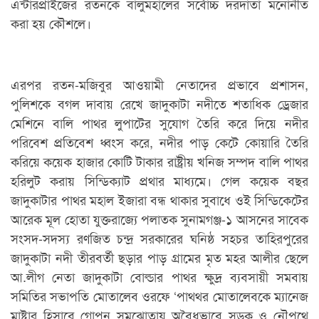
এন্টারপ্রাইজের রতনকে বালুমহালের সর্বোচ্চ দরদাতা মনোনীত
করা হয় কৌশলে।
এরপর রতন-মজিবুর আওয়ামী নেতাদের প্রভাবে প্রশাসন,
পুলিশকে বগল দাবায় রেখে জাদুকাটা নদীতে শতাধিক ড্রেজার
মেশিনে বালি পাথর লুপাটের সুযোগ তৈরি করে দিয়ে নদীর
পরিবেশ প্রতিবেশ ধ্বংস করে, নদীর পাড় কেটে কোয়ারি তৈরি
করিয়ে কয়েক হাজার কোটি টাকার রাষ্ট্রীয় খনিজ সম্পদ বালি পাথর
হরিলুট করায় সিন্ডিক্যাট প্রথার মাধ্যমে। গেল কয়েক বছর
জাদুকাটার পাথর মহাল ইজারা বন্ধ থাকার সুবাধে ওই সিন্ডিকেটের
আরেক মূল হোতা যুক্তরাজ্যে পলাতক সুনামগঞ্জ-১ আসনের সাবেক
সংসদ-সদস্য রণজিত চন্দ্র সরকারের ঘনিষ্ঠ সহচর তাহিরপুরের
জাদুকাটা নদী তীরবর্তী ছড়ার পাড় গ্রামের মৃত মহর আলীর ছেলে
আ.লীগ নেতা জাদুকাটা বোল্ডার পাথর ক্ষুদ্র ব্যবসায়ী সমবায়
সমিতির সভাপতি মোতালেব ওরফে ‘পাথ্থর মোতালেবকে ম্যানেজ
মাষ্টার হিসাবে গোপন সমঝোতায় অবৈধভাবে সড়ক ও নৌপথে