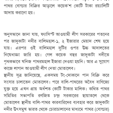
পাথর বোল্ডার বিক্রির আড়ালে কয়েক’শ কোটি টাকা রয়্যালিটি
আদায় করানো হয়।
অনুসন্ধানে জানা যায়, ফ্যাসিস্ট আওয়ামী লীগ সরকারের পতনের
পর জাদুকাটা নদীর বালিমহাল-১, ২ ইজারার মেয়াদ শেষ হয়ে
যায়। এরপর ওই বালিমহাল দুটির ওপর উচ্চ আদালতের
নিষেধাজ্ঞা জারি হয়। গেল কয়েক বছর জাদুকাটা নদীতে
পৃথকভাবে খনিজ পাথরমহাল ইজারা দেওয়া হয়নি। আর এ সুযোগ
কাজে লাগান আওয়ামী লীগ নেতা মোতালেব।
স্থানীয় সূত্র জানিয়েছে, একসময় টং-দোকানে পান বিক্রি করে
সংসার চালাতেন মোতালেব। পরে বালি-পাথরের অবৈধ বাণিজ্যে
যুক্ত হয়ে এখন প্রায় অর্ধশত কোটি টাকার মালিক। কথিত পাথর
সমিতির সভাপতি রণজিত চন্দ্র সরকারের ছায়াতলে থেকে
মোতালেব স্থানীয় বালি-পাথর কারবারিদের ব্যবহার করে জাদুকাটা
নদীর উৎসমুখ ভারত থেকে চোরাচালানের মাধ্যমে পাথর (বোল্ডার)