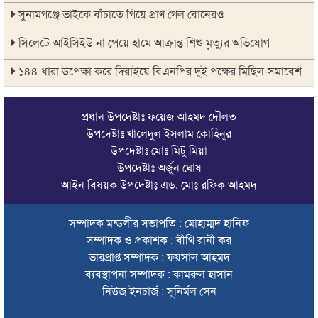
সুনামগঞ্জে ভাইকে বাঁচাতে গিয়ে প্রাণ গেল বোনেরও
সিলেটে আইসিইউ না পেয়ে হামে আক্রান্ত শিশু মৃত্যুর অভিযোগ
১৪৪ ধারা উপেক্ষা করে দিরাইয়ে বিএনপির দুই পক্ষের মিছিল-সমাবেশ
সিলেটে বাস দুর্ঘটনায় মৃতদের পরিবার পাবে ৫ লাখ টাকা
প্রধান উপদেষ্টাঃ ফয়েজ আহমদ দৌলত
ঠাকুরগাঁওয়ে মোটরসাইকেল দুর্ঘটনায় পথচারীসহ ২ জনের মৃত্যু
উপদেষ্টাঃ খালেদুল ইসলাম কোহিনূর
উপদেষ্টাঃ মোঃ মিটু মিয়া
আরেক অনলাইন ক্যাসিনো পরিচালনাকারীকে গ্রেপ্তার করেছে ডিবি
উপদেষ্টাঃ অর্জুন ঘোষ
সিলেটে দুই বাসের মুখোমুখি সংঘর্ষে শিশুসহ ৯ জনের মৃত্যু
আইন বিষয়ক উপদেষ্টাঃ এড. মোঃ রফিক আহমদ
অবশেষে সেই সাইনেজটি সরানোর সিদ্ধান্ত
সম্পাদক মন্ডলীর সভাপতি : মোহাম্মদ হানিফ
সম্পাদক ও প্রকাশক : বীথি রানী কর
দেশের সব বিমানবন্দরে নিরাপত্তা জোরদারের নির্দেশ
ভারপ্রাপ্ত সম্পাদক : ফয়সাল আহমদ
সুস্থ ত্বকের জন্য প্রয়োজনীয় ভিটামিন ও পুষ্টি
ব্যবস্থাপনা সম্পাদক : কামরুল হাসান
নিউজ ইনচার্জ : সুনির্মল সেন
চা বিক্রয়ে ন্যাশনাল টি কোম্পানির নতুন ইতিহাস