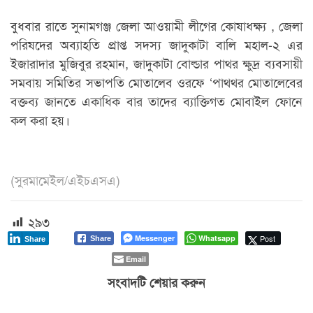
বুধবার রাতে সুনামগঞ্জ জেলা আওয়ামী লীগের কোষাধক্ষ্য , জেলা
পরিষদের অব্যাহতি প্রাপ্ত সদস্য জাদুকাটা বালি মহাল-২ এর
ইজারাদার মুজিবুর রহমান, জাদুকাটা বোল্ডার পাথর ক্ষুদ্র ব্যবসায়ী
সমবায় সমিতির সভাপতি মোতালেব ওরফে ‘পাথ্থর মোতালেবের
বক্তব্য জানতে একাধিক বার তাদের ব্যাক্তিগত মোবাইল ফোনে
কল করা হয়।
(সুরমামেইল/এইচএসএ)
২৯৩
Messenger
Whatsapp
Post
Share
Share
Email
সংবাদটি শেয়ার করুন