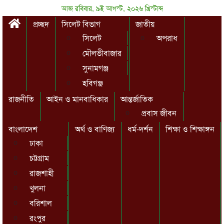
আজ রবিবার, ৯ই আগস্ট, ২০২৬ খ্রিস্টাব্দ
প্রচ্ছদ
সিলেট বিভাগ
জাতীয়
সিলেট
অপরাধ
মৌলভীবাজার
সুনামগঞ্জ
হবিগঞ্জ
রাজনীতি
আইন ও মানবাধিকার
আন্তর্জাতিক
প্রবাস জীবন
বাংলাদেশ
অর্থ ও বাণিজ্য
ধর্ম-দর্শন
শিক্ষা ও শিক্ষাঙ্গন
ঢাকা
চট্টগ্রাম
রাজশাহী
খুলনা
বরিশাল
রংপুর