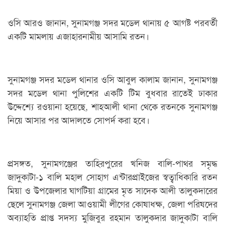
ওসি আরও জানান, সুনামগঞ্জ সদর মডেল থানায় ৫ আগষ্ট পরবর্তী
একটি মামলায় এজাহারনামীয় আসামি রতন।
সুনামগঞ্জ সদর মডেল থানার ওসি আবুল কালাম জানান, সুনামগঞ্জ
সদর মডেল থানা পুলিশের একটি টিম বুধবার রাতেই ঢাকার
উদ্দেশ্যে রওয়ানা হয়েছে, শাহআলী থানা থেকে রতনকে সুনামগঞ্জ
নিয়ে আসার পর আদালতে সোপর্দ করা হবে।
প্রসঙ্গত, সুনামগঞ্জের তাহিরপুরের খনিজ বালি-পাথর সমৃদ্ধ
জাদুকাটা-১ বালি মহাল সোহাগ এন্টারপ্রাইজের স্বত্বাধিকারি রতন
মিয়া ও উপজেলার ঘাগটিয়া গ্রামের মৃত সাদেক আলী তালুকদারের
ছেলে সুনামগঞ্জ জেলা আওয়ামী লীগের কোষাধক্ষ, জেলা পরিষদের
অব্যাহতি প্রাপ্ত সদস্য মুজিবুর রহমান তালুকদার জাদুকাটা বালি