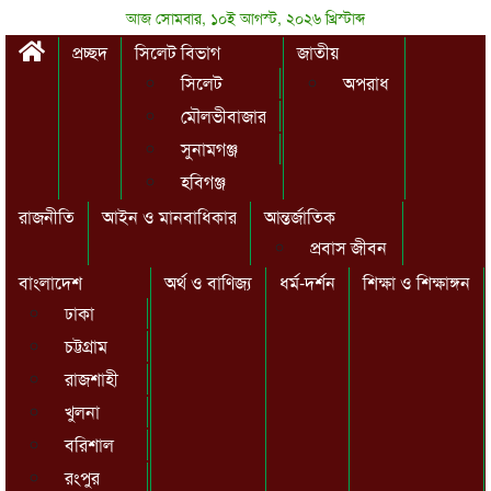
আজ সোমবার, ১০ই আগস্ট, ২০২৬ খ্রিস্টাব্দ
প্রচ্ছদ
সিলেট বিভাগ
জাতীয়
সিলেট
অপরাধ
মৌলভীবাজার
সুনামগঞ্জ
হবিগঞ্জ
রাজনীতি
আইন ও মানবাধিকার
আন্তর্জাতিক
প্রবাস জীবন
বাংলাদেশ
অর্থ ও বাণিজ্য
ধর্ম-দর্শন
শিক্ষা ও শিক্ষাঙ্গন
ঢাকা
চট্টগ্রাম
রাজশাহী
খুলনা
বরিশাল
রংপুর