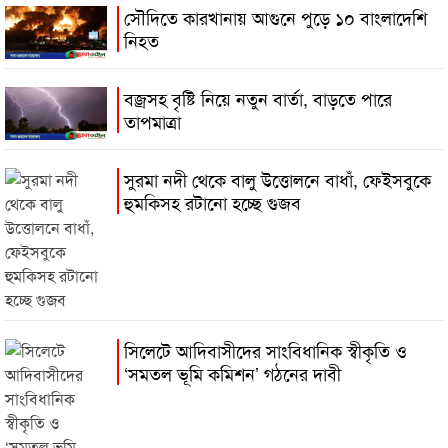
সৌদিতে কারখানায় আগুনে পুড়ে ১০ বাংলাদেশি
নিহত
বজ্রসহ বৃষ্টি নিয়ে নতুন বার্তা, বাড়তে পারে
তাপমাত্রা
সুরমা নদী থেকে বালু উত্তোলনে বাধাঁ, ফেইসবুকে
হুমকিসহ রটানো হচ্ছে গুজব
সিলেটে আদিবাসীদের সাংবিধানিক স্বীকৃতি ও
‘সমতল ভূমি কমিশন’ গঠনের দাবী