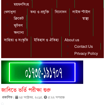
ময়মনসিংহ
খেলাধুলা
তথ্য ও প্রযুক্তি
বিনোদন
লাইফ স্টাইল
ক্রিকেট
স্বাস্থ্য
ফুটবল
অন্যান্য
সাহিত্য ও সংস্কৃতি
ইতিহাস ও ঐতিহ্য
About us
Contact Us
Privacy Policy
জাবিতে ভর্তি পরীক্ষা শুরু
প্রকাশিত :
২৫ অক্টোবর, ২০১৫,
৫:২২ অপরাহ্ণ