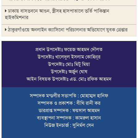
ঢাকায় বাসভবনে আগুন, স্ত্রীসহ হাসপাতালে ভর্তি পাকিস্তান
হাইকমিশনার
ঠাকুরগাঁওয়ে অনলাইন ক্যাসিনো পরিচালনার অভিযোগে যুবক গ্রেপ্তার
আবারও লোভার জব্দকৃত পাথর চুরি করে নিয়ে যাওয়া হচ্ছে আটগ্রামে
প্রধান উপদেষ্টাঃ ফয়েজ আহমদ দৌলত
রাজনৈতিক নেতৃবৃন্দ ও সুধীজনদের সাথে কানাইঘাটের নবাগত
উপদেষ্টাঃ খালেদুল ইসলাম কোহিনূর
ইউএনও’র মতবিনিময়
উপদেষ্টাঃ মোঃ মিটু মিয়া
উপদেষ্টাঃ অর্জুন ঘোষ
চলতি অর্থবছরই স্থানীয় সরকারের সব স্তরের নির্বাচন: সিলেট প্রতিমন্ত্রী
আইন বিষয়ক উপদেষ্টাঃ এড. মোঃ রফিক আহমদ
সিলেট মহানগর বিএনপির সভাপতির দায়িত্বে ফিরলেন নাসিম হোসাইন
সম্পাদক মন্ডলীর সভাপতি : মোহাম্মদ হানিফ
সিলেটে হামের উপসর্গ নিয়ে আরও ২ শিশুর প্রাণহানি
সম্পাদক ও প্রকাশক : বীথি রানী কর
সিলেটে শিশুকন্যা ফাহিমা ধর্ষণচেষ্টা ও হত্যা মামলায় জাকিরের মৃত্যুদণ্ড
ভারপ্রাপ্ত সম্পাদক : ফয়সাল আহমদ
ব্যবস্থাপনা সম্পাদক : কামরুল হাসান
ইসরায়েলের বিরুদ্ধে সিদ্ধান্ত নিতে মুসলিম পররাষ্ট্রমন্ত্রীদের বৈঠক
নিউজ ইনচার্জ : সুনির্মল সেন
ভারতে শেখ হাসিনার বক্তব্যে ক্ষুব্ধ বাংলাদেশ