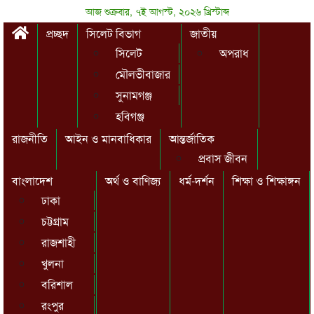
আজ শুক্রবার, ৭ই আগস্ট, ২০২৬ খ্রিস্টাব্দ
প্রচ্ছদ
সিলেট বিভাগ
জাতীয়
সিলেট
অপরাধ
মৌলভীবাজার
সুনামগঞ্জ
হবিগঞ্জ
রাজনীতি
আইন ও মানবাধিকার
আন্তর্জাতিক
প্রবাস জীবন
বাংলাদেশ
অর্থ ও বাণিজ্য
ধর্ম-দর্শন
শিক্ষা ও শিক্ষাঙ্গন
ঢাকা
চট্টগ্রাম
রাজশাহী
খুলনা
বরিশাল
রংপুর