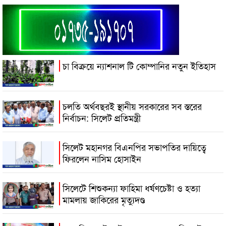
চা বিক্রয়ে ন্যাশনাল টি কোম্পানির নতুন ইতিহাস
চলতি অর্থবছরই স্থানীয় সরকারের সব স্তরের
নির্বাচন: সিলেট প্রতিমন্ত্রী
সিলেট মহানগর বিএনপির সভাপতির দায়িত্বে
ফিরলেন নাসিম হোসাইন
সিলেটে শিশুকন্যা ফাহিমা ধর্ষণচেষ্টা ও হত্যা
মামলায় জাকিরের মৃত্যুদণ্ড