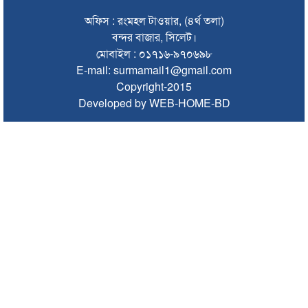
গণঅভ্যুত্থান দিবসে কানাইঘাটে প্রশাসনের উদ্যোগে আলোচনা সভা
অফিস : রংমহল টাওয়ার, (৪র্থ তলা)
অনুষ্ঠিত
বন্দর বাজার, সিলেট।
মোবাইল : ০১৭১৬-৯৭০৬৯৮
ভিসাসেবা নিয়ে ভারতীয় হাইকমিশনের সতর্কতা জারি
E-mail: surmamail1@gmail.com
Copyright-2015
জ্বালানি সংকট কাটতে সময় লাগবে: সিলেটে বাণিজ্যমন্ত্রী
Developed by WEB-HOME-BD
সিলেটে হামের উপসর্গ নিয়ে আরও ২ শিশুর মৃত্যু
যে ডকুমেন্টারিতে আবু সাঈদ নেই, সেটি কোনো ডকুমেন্টারি নয়:
ভারপ্রাপ্ত রাষ্ট্রপতি
সুনামগঞ্জে কলেজছাত্রী ‘ধর্ষণ’র অভিযোগে মসজিদের ইমাম গ্রেপ্তার
জুলাই গণঅভ্যুত্থানে সিলেটের ৭ শহীদের বিচারে গতি ও স্মৃতিচত্বর চান
স্বজনরা
শাল্লায় বিদ্যুৎস্পৃষ্টে ২ কিশোরের মৃত্যু
সিলেটে ডিবি পরিচয়ে কিশোরকে অপহরণের চেষ্টা, অভিযুক্তকে
গণপিটুনি ও গাড়ি ভাঙচুর