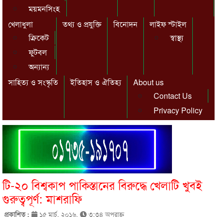
ময়মনসিংহ
খেলাধুলা
তথ্য ও প্রযুক্তি
বিনোদন
লাইফ স্টাইল
ক্রিকেট
স্বাস্থ্য
ফুটবল
অন্যান্য
সাহিত্য ও সংস্কৃতি
ইতিহাস ও ঐতিহ্য
About us
Contact Us
Privacy Policy
টি-২০ বিশ্বকাপ পাকিস্তানের বিরুদ্ধে খেলাটি খুবই
গুরুত্বপূর্ণ: মাশরাফি
প্রকাশিত :
১৫ মার্চ, ২০১৬,
৩:৩৪ অপরাহ্ণ