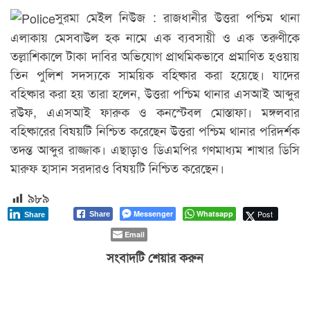
সুরমা মেইল নিউজ : রাজধানীর উত্তরা পশ্চিম থানা
এলাকায় মেসবাউল হক নামে এক ব্যবসায়ী ও এক তরুণীকে
তল্লাশিকালে টাকা দাবির অভিযোগ প্রাথমিকভাবে প্রমাণিত হওয়ায়
তিন পুলিশ সদস্যকে সাময়িক বহিষ্কার করা হয়েছে। যাদের
বহিষ্কার করা হয় তারা হলেন, উত্তরা পশ্চিম থানার এসআই আব্দুর
রউফ, এএসআই ফারুক ও কনস্টেবল মোস্তাফা। মঙ্গলবার
বহিষ্কারের বিষয়টি নিশ্চিত করেছেন উত্তরা পশ্চিম থানার পরিদর্শক
তদন্ত আব্দুর রাজ্জাক। এছাড়াও ডিএমপির গণমাধ্যম শাখার ডিসি
মারুফ হাসান সরদারও বিষয়টি নিশ্চিত করেছেন।
৯৮৯
Messenger
Whatsapp
Post
Share
Share
Email
সংবাদটি শেয়ার করুন