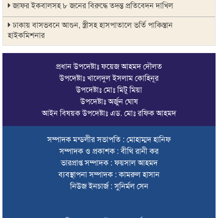
জাফর ইকবালসহ ৮ জনের বিরুদ্ধে তদন্ত প্রতিবেদন দাখিল
ঢাকায় বাসভবনে আগুন, স্ত্রীসহ হাসপাতালে ভর্তি পাকিস্তান
হাইকমিশনার
ঠাকুরগাঁওয়ে অনলাইন ক্যাসিনো পরিচালনার অভিযোগে যুবক গ্রেপ্তার
প্রধান উপদেষ্টাঃ ফয়েজ আহমদ দৌলত
আবারও লোভার জব্দকৃত পাথর চুরি করে নিয়ে যাওয়া হচ্ছে আটগ্রামে
উপদেষ্টাঃ খালেদুল ইসলাম কোহিনূর
উপদেষ্টাঃ মোঃ মিটু মিয়া
রাজনৈতিক নেতৃবৃন্দ ও সুধীজনদের সাথে কানাইঘাটের নবাগত
উপদেষ্টাঃ অর্জুন ঘোষ
ইউএনও’র মতবিনিময়
আইন বিষয়ক উপদেষ্টাঃ এড. মোঃ রফিক আহমদ
চলতি অর্থবছরই স্থানীয় সরকারের সব স্তরের নির্বাচন: সিলেট প্রতিমন্ত্রী
সম্পাদক মন্ডলীর সভাপতি : মোহাম্মদ হানিফ
সিলেট মহানগর বিএনপির সভাপতির দায়িত্বে ফিরলেন নাসিম হোসাইন
সম্পাদক ও প্রকাশক : বীথি রানী কর
সিলেটে হামের উপসর্গ নিয়ে আরও ২ শিশুর প্রাণহানি
ভারপ্রাপ্ত সম্পাদক : ফয়সাল আহমদ
ব্যবস্থাপনা সম্পাদক : কামরুল হাসান
সিলেটে শিশুকন্যা ফাহিমা ধর্ষণচেষ্টা ও হত্যা মামলায় জাকিরের মৃত্যুদণ্ড
নিউজ ইনচার্জ : সুনির্মল সেন
ইসরায়েলের বিরুদ্ধে সিদ্ধান্ত নিতে মুসলিম পররাষ্ট্রমন্ত্রীদের বৈঠক