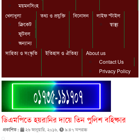
ময়মনসিংহ
খেলাধুলা
তথ্য ও প্রযুক্তি
বিনোদন
লাইফ স্টাইল
ক্রিকেট
স্বাস্থ্য
ফুটবল
অন্যান্য
সাহিত্য ও সংস্কৃতি
ইতিহাস ও ঐতিহ্য
About us
Contact Us
Privacy Policy
ডিএমপিতে হয়রানির দায়ে তিন পুলিশ বহিষ্কার
প্রকাশিত :
২৬ জানুয়ারি, ২০১৬,
৯:৪৭ অপরাহ্ণ