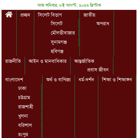
আজ শনিবার, ৮ই আগস্ট, ২০২৬ খ্রিস্টাব্দ
প্রচ্ছদ
সিলেট বিভাগ
জাতীয়
সিলেট
অপরাধ
মৌলভীবাজার
সুনামগঞ্জ
হবিগঞ্জ
রাজনীতি
আইন ও মানবাধিকার
আন্তর্জাতিক
প্রবাস জীবন
বাংলাদেশ
অর্থ ও বাণিজ্য
ধর্ম-দর্শন
শিক্ষা ও শিক্ষাঙ্গন
ঢাকা
চট্টগ্রাম
রাজশাহী
খুলনা
বরিশাল
রংপুর