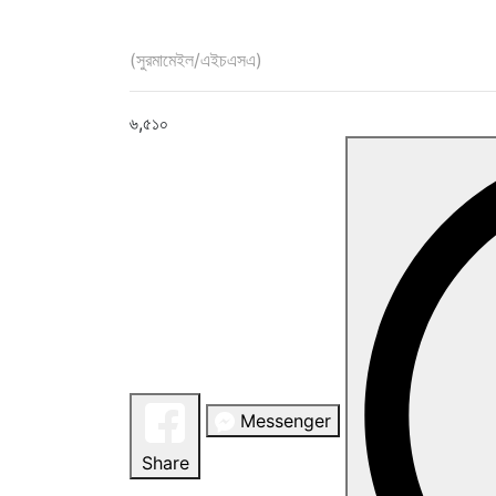
(সুরমামেইল/এইচএসএ)
৬,৫১০
Messenger
Share