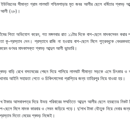
ইউনিয়নের সীমান্ত গ্রাম লালঘাট পশ্চিমপাড়ার মৃত জবর আলীর ছেলে ধর্ষিতার শ্বশুড় আব
যরত আলী (২৮)।
া ভিকটিমের পিতা অভিযোগ করেন, গত মঙ্গলবার রাত ১১টার দিকে বাপ-ছেলে মাদকসেবন করার
মতো কূ-প্রস্তাব দেন। প্রস্তাবে রাজি না হওয়ায় বাপ-ছেলে মিলে পুত্রবধুকে বেধরকভাব
করেন গুণধর মাদকাসক্ত শ্বশুড় আব্দুল আলী ভান্ডারি।
শ্বশুড় বাড়ি রেখে বসতঘরের পেছন দিয়ে পালিয়ে লালঘাট সীমান্ত সড়কে এসে চিৎকার ও কা
থানায় আইনি সহায়তা পেতে ও চিকিৎসাসেবা প্রাপ্তির জন্য তাহিরপুর নিয়ে যাওয়া হয়।
লাখ টাকার আসবাবপত্র দিয়ে উভয় পরিবারের সম্মতিতে আব্দুল আলীর ছেলে হযরতের নিকট ব
-ছেলে মিলে মাদক কারবার ও সেবন জড়িয়ে পড়ে। দু’লাখ টাকা যৌতুক নিয়ে দেবার জন্য
প্রস্তাব দিতো মেয়ের শ্বশুড় নিজেই।