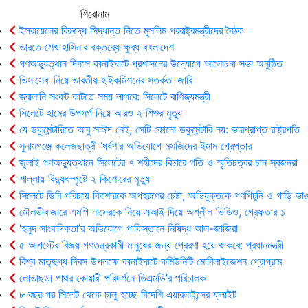
শিরোনাম
ইসরায়েলের বিরুদ্ধে সিদ্ধান্ত নিতে মুসলিম পররাষ্ট্রমন্ত্রীদের বৈঠক
ভারতে শেখ হাসিনার বক্তব্যে ক্ষুব্ধ বাংলাদেশ
গণঅভ্যুত্থান দিবসে কানাইঘাটে প্রশাসনের উদ্যোগে আলোচনা সভা অনুষ্ঠিত
ভিসাসেবা নিয়ে ভারতীয় হাইকমিশনের সতর্কতা জারি
জ্বালানি সংকট কাটতে সময় লাগবে: সিলেটে বাণিজ্যমন্ত্রী
সিলেটে হামের উপসর্গ নিয়ে আরও ২ শিশুর মৃত্যু
যে ডকুমেন্টারিতে আবু সাঈদ নেই, সেটি কোনো ডকুমেন্টারি নয়: ভারপ্রাপ্ত রাষ্ট্রপতি
সুনামগঞ্জে কলেজছাত্রী ‘ধর্ষণ’র অভিযোগে মসজিদের ইমাম গ্রেপ্তার
জুলাই গণঅভ্যুত্থানে সিলেটের ৭ শহীদের বিচারে গতি ও স্মৃতিচত্বর চান স্বজনরা
শাল্লায় বিদ্যুৎস্পৃষ্টে ২ কিশোরের মৃত্যু
সিলেটে ডিবি পরিচয়ে কিশোরকে অপহরণের চেষ্টা, অভিযুক্তকে গণপিটুনি ও গাড়ি ভাঙ
মৌলভীবাজারে এমপি নাসেরকে নিয়ে এআই দিয়ে অশ্লীল ভিডিও, গ্রেফতার ১
‘হলুদ সাংবাদিকতা’র অভিযোগে পাকিস্তানে নিষিদ্ধ আল-জাজিরা
৫ আগস্টের বিজয় গণতন্ত্রকামী মানুষের জন্য প্রেরণা হয়ে থাকবে: প্রধানমন্ত্রী
বিশ্ব মাতৃদুগ্ধ দিবস উপলক্ষে কানাইঘাটে কমিউনিটি মোবিলাইজেশন প্রোগ্রাম
লোভাছড়া পাথর কোয়ারী পরিদর্শনে ডিএমডি’র পরিচালক
৮ বছর পর সিলেট থেকে চালু হচ্ছে বিদেশি এয়ারলাইন্সের ফ্লাইট