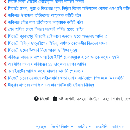
সিলেট শিক্ষা বোর্ডের চেয়ারম্যান হলেন শহীদুল আলম
সিলেটে মাদক, জুয়া ও কিংশোর গ্যাং নির্মূলে বিশেষ অভিযানের ঘোষণা এসএমপি কমি
জকিগঞ্জ উপজেলা তাঁতীদলের আহ্বায়ক কমিটি গঠন
জকিগঞ্জ পৌর শাখা তাঁতীদলের আহ্বায়ক কমিটি গঠন
শেখ হাসিনা দেশে ফিরলে সরাসরি ফাঁসির মঞ্চে: নাহিদ
সিলেটে প্রকাশ্যে ছিনতাই চেষ্টাকালে জনতার হাতে অস্ত্রসহ আটক ৩
সিলেটে নিষিদ্ধ ছাত্রলীগের মিছিল, অর্ধশত নেতাকর্মীর বিরুদ্ধে মামলা
সিলেটে হামের উপসর্গ নিয়ে আরও ২ শিশুর মৃত্যু
হবিগঞ্জে কাফনের কাপড় পাঠিয়ে ইউপি চেয়ারম্যানসহ ১৩ জনকে হত্যার হুমকি
এনসিপির মামলায় হবিগঞ্জের ১১ ছাত্রদল নেতার জামিন
কানাইঘাটের আজিজ হত্যা মামলার আসামি গ্রেফতার
সিলেটে চায়ের দোকানে এইচএসসির খাতা দেখার অভিযোগে শিক্ষককে ‘অব্যাহতি’
টাঙ্গুয়ার হাওরের সংরক্ষিত এলাকায় পর্যটকবাহী নৌযান নিষিদ্ধ
সিলেট
৬ই আগস্ট, ২০২৬ খ্রিস্টাব্দ | ২২শে শ্রাবণ, ১৪৩৩ 
প্রচ্ছদ
সিলেট বিভাগ
জাতীয়
রাজনীতি
আইন ও