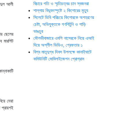
বিচারে গতি ও স্মৃতিচত্বর চান স্বজনরা
্দুল আলী
শাল্লায় বিদ্যুৎস্পৃষ্টে ২ কিশোরের মৃত্যু
সিলেটে ডিবি পরিচয়ে কিশোরকে অপহরণের
চেষ্টা, অভিযুক্তকে গণপিটুনি ও গাড়ি
ভাঙচুর
 পর ছেলের
মৌলভীবাজারে এমপি নাসেরকে নিয়ে এআই
ে মারপিট
দিয়ে অশ্লীল ভিডিও, গ্রেফতার ১
বিশ্ব মাতৃদুগ্ধ দিবস উপলক্ষে কানাইঘাটে
কমিউনিটি মোবিলাইজেশন প্রোগ্রাম
ন্নাকাটি
িয়ে দেয়া
 প্রায়শই