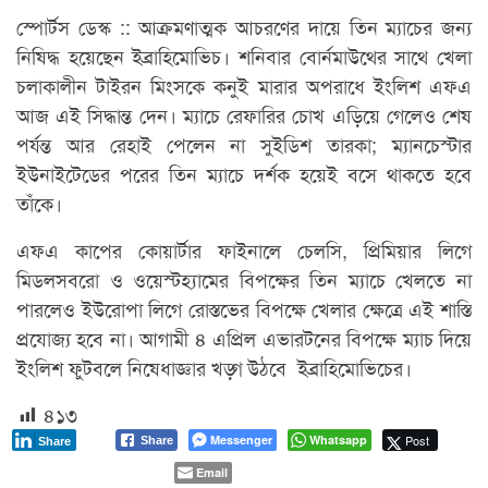
স্পোর্টস ডেস্ক :: আক্রমণাত্মক আচরণের দায়ে তিন ম্যাচের জন্য
নিষিদ্ধ হয়েছেন ইব্রাহিমোভিচ। শনিবার বোর্নমাউথের সাথে খেলা
চলাকালীন টাইরন মিংসকে কনুই মারার অপরাধে ইংলিশ এফএ
আজ এই সিদ্ধান্ত দেন। ম্যাচে রেফারির চোখ এড়িয়ে গেলেও শেষ
পর্যন্ত আর রেহাই পেলেন না সুইডিশ তারকা; ম্যানচেস্টার
ইউনাইটেডের পরের তিন ম্যাচে দর্শক হয়েই বসে থাকতে হবে
তাঁকে।
এফএ কাপের কোয়ার্টার ফাইনালে চেলসি, প্রিমিয়ার লিগে
মিডলসবরো ও ওয়েস্টহ্যামের বিপক্ষের তিন ম্যাচে খেলতে না
পারলেও ইউরোপা লিগে রোস্তভের বিপক্ষে খেলার ক্ষেত্রে এই শাস্তি
প্রযোজ্য হবে না। আগামী ৪ এপ্রিল এভারটনের বিপক্ষে ম্যাচ দিয়ে
ইংলিশ ফুটবলে নিষেধাজ্ঞার খড়্গ উঠবে ইব্রাহিমোভিচের।
৪১৩
Messenger
Whatsapp
Post
Share
Share
Email