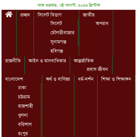
আজ শুক্রবার, ৭ই আগস্ট, ২০২৬ খ্রিস্টাব্দ
প্রচ্ছদ
সিলেট বিভাগ
জাতীয়
সিলেট
অপরাধ
মৌলভীবাজার
সুনামগঞ্জ
হবিগঞ্জ
রাজনীতি
আইন ও মানবাধিকার
আন্তর্জাতিক
প্রবাস জীবন
বাংলাদেশ
অর্থ ও বাণিজ্য
ধর্ম-দর্শন
শিক্ষা ও শিক্ষাঙ্গন
ঢাকা
চট্টগ্রাম
রাজশাহী
খুলনা
বরিশাল
রংপুর