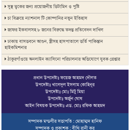
সুস্থ ত্বকের জন্য প্রয়োজনীয় ভিটামিন ও পুষ্টি
চা বিক্রয়ে ন্যাশনাল টি কোম্পানির নতুন ইতিহাস
জাফর ইকবালসহ ৮ জনের বিরুদ্ধে তদন্ত প্রতিবেদন দাখিল
ঢাকায় বাসভবনে আগুন, স্ত্রীসহ হাসপাতালে ভর্তি পাকিস্তান
হাইকমিশনার
ঠাকুরগাঁওয়ে অনলাইন ক্যাসিনো পরিচালনার অভিযোগে যুবক গ্রেপ্তার
আবারও লোভার জব্দকৃত পাথর চুরি করে নিয়ে যাওয়া হচ্ছে আটগ্রামে
প্রধান উপদেষ্টাঃ ফয়েজ আহমদ দৌলত
রাজনৈতিক নেতৃবৃন্দ ও সুধীজনদের সাথে কানাইঘাটের নবাগত
উপদেষ্টাঃ খালেদুল ইসলাম কোহিনূর
ইউএনও’র মতবিনিময়
উপদেষ্টাঃ মোঃ মিটু মিয়া
উপদেষ্টাঃ অর্জুন ঘোষ
চলতি অর্থবছরই স্থানীয় সরকারের সব স্তরের নির্বাচন: সিলেট প্রতিমন্ত্রী
আইন বিষয়ক উপদেষ্টাঃ এড. মোঃ রফিক আহমদ
সিলেট মহানগর বিএনপির সভাপতির দায়িত্বে ফিরলেন নাসিম হোসাইন
সম্পাদক মন্ডলীর সভাপতি : মোহাম্মদ হানিফ
সিলেটে হামের উপসর্গ নিয়ে আরও ২ শিশুর প্রাণহানি
সম্পাদক ও প্রকাশক : বীথি রানী কর