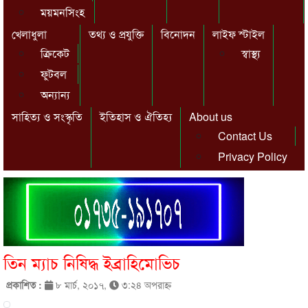
ময়মনসিংহ
খেলাধুলা
তথ্য ও প্রযুক্তি
বিনোদন
লাইফ স্টাইল
ক্রিকেট
স্বাস্থ্য
ফুটবল
অন্যান্য
সাহিত্য ও সংস্কৃতি
ইতিহাস ও ঐতিহ্য
About us
Contact Us
Privacy Policy
তিন ম্যাচ নিষিদ্ধ ইব্রাহিমোভিচ
প্রকাশিত :
৮ মার্চ, ২০১৭,
৩:২৪ অপরাহ্ণ