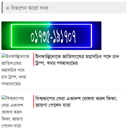
এ বিভাগের আরো খবর
ইনফান্তিনোকে জাতিসংঘের মহাসচিব পদে চান
ট্রাম্প, খবর গণমাধ্যমের
বিশ্বকাপের সেরা একাদশ ঘোষণা করল ফিফা,
জায়গা পেলেন যারা