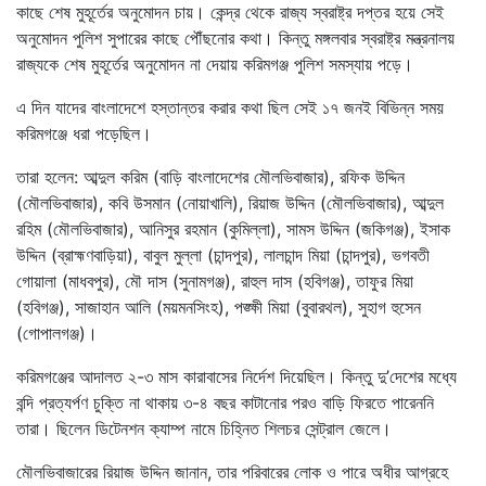
কাছে শেষ মুহূর্তের অনুমোদন চায়। কেন্দ্র থেকে রাজ্য স্বরাষ্ট্র দপ্তর হয়ে সেই
অনুমোদন পুলিশ সুপারের কাছে পৌঁছনোর কথা। কিন্তু মঙ্গলবার স্বরাষ্ট্র মন্ত্রনালয়
রাজ্যকে শেষ মুহূর্তের অনুমোদন না দেয়ায় করিমগঞ্জ পুলিশ সমস্যায় পড়ে।
এ দিন যাদের বাংলাদেশে হস্তান্তর করার কথা ছিল সেই ১৭ জনই বিভিন্ন সময়
করিমগঞ্জে ধরা পড়েছিল।
তারা হলেন: আব্দুল করিম (বাড়ি বাংলাদেশের মৌলভিবাজার), রফিক উদ্দিন
(মৌলভিবাজার), কবি উসমান (নোয়াখালি), রিয়াজ উদ্দিন (মৌলভিবাজার), আব্দুল
রহিম (মৌলভিবাজার), আনিসুর রহমান (কুমিল্লা), সামস উদ্দিন (জকিগঞ্জ), ইসাক
উদ্দিন (ব্রাহ্মণবাড়িয়া), বাবুল মুল্লা (চান্দপুর), লালচান্দ মিয়া (চান্দপুর), ভগবতী
গোয়ালা (মাধবপুর), মৌ দাস (সুনামগঞ্জ), রাহুল দাস (হবিগঞ্জ), তাফুর মিয়া
(হবিগঞ্জ), সাজাহান আলি (ময়মনসিংহ), পঙ্ক্ষী মিয়া (বুবারথল), সুহাগ হুসেন
(গোপালগঞ্জ)।
করিমগঞ্জের আদালত ২-৩ মাস কারাবাসের নির্দেশ দিয়েছিল। কিন্তু দু’দেশের মধ্যে
বন্দি প্রত্যর্পণ চুক্তি না থাকায় ৩-৪ বছর কাটানোর পরও বাড়ি ফিরতে পারেননি
তারা। ছিলেন ডিটেনশন ক্যাম্প নামে চিহ্নিত শিলচর সেন্ট্রাল জেলে।
মৌলভিবাজারের রিয়াজ উদ্দিন জানান, তার পরিবারের লোক ও পারে অধীর আগ্রহে