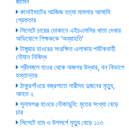
জামিন
কানাইঘাটের আজিজ হত্যা মামলার আসামি
গ্রেফতার
সিলেটে চায়ের দোকানে এইচএসসির খাতা দেখার
অভিযোগে শিক্ষককে ‘অব্যাহতি’
টাঙ্গুয়ার হাওরের সংরক্ষিত এলাকায় পর্যটকবাহী
নৌযান নিষিদ্ধ
শ্রীমঙ্গলে হাওর থেকে অজগর উদ্ধার, বন বিভাগে
হস্তান্তর
ঠাকুরগাঁওয়ে বজ্রপাতে নারীসহ দুজনের মৃত্যু,
আহত ২
সুনামগঞ্জ হাওরে নৌকাডুবি: মৃতের সংখ্যা বেড়ে
চার
সিলেটে হাম ও উপসর্গে মৃত্যু বেড়ে ১১৩