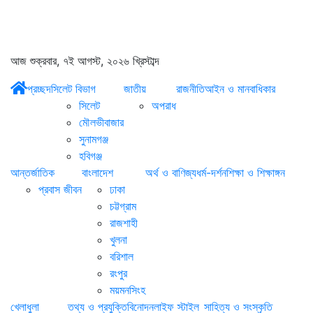
আজ শুক্রবার, ৭ই আগস্ট, ২০২৬ খ্রিস্টাব্দ
প্রচ্ছদ
সিলেট বিভাগ
জাতীয়
রাজনীতি
আইন ও মানবাধিকার
সিলেট
অপরাধ
মৌলভীবাজার
সুনামগঞ্জ
হবিগঞ্জ
আন্তর্জাতিক
বাংলাদেশ
অর্থ ও বাণিজ্য
ধর্ম-দর্শন
শিক্ষা ও শিক্ষাঙ্গন
প্রবাস জীবন
ঢাকা
চট্টগ্রাম
রাজশাহী
খুলনা
বরিশাল
রংপুর
ময়মনসিংহ
খেলাধুলা
তথ্য ও প্রযুক্তি
বিনোদন
লাইফ স্টাইল
সাহিত্য ও সংস্কৃতি