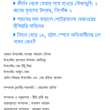
কীর্তন থেকে ফেরার পথে হাওরে নৌকাডুবি: ২
জনের মৃতদেহ উদ্ধার, নিখোঁজ ২
গ্যাসের দাম বাড়ালে পেট্রোবাংলা ঘেরাওয়ের
হুঁশিয়ারি নাহিদের
নিহত বেড়ে ১৯, হঠাৎ স্পেনে অভিবাসীদের ঢল
নামল কেন?
প্রধান উপদেষ্টাঃ ফয়েজ আহমদ দৌলত
উপদেষ্টাঃ খালেদুল ইসলাম কোহিনূর
উপদেষ্টাঃ মোঃ মিটু মিয়া
উপদেষ্টাঃ অর্জুন ঘোষ
আইন বিষয়ক উপদেষ্টাঃ এড. মোঃ রফিক আহমদ
সম্পাদক মন্ডলীর সভাপতি : মোহাম্মদ হানিফ
সম্পাদক ও প্রকাশক : বীথি রানী কর
ভারপ্রাপ্ত সম্পাদক : ফয়সাল আহমদ
ব্যবস্থাপনা সম্পাদক : কামরুল হাসান