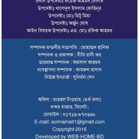
প্রধান উপদেষ্টাঃ ফয়েজ আহমদ দৌলত
উপদেষ্টাঃ খালেদুল ইসলাম কোহিনূর
জুলাই গণঅভ্যুত্থানে সিলেটের ৭ শহীদের বিচারে গতি ও স্মৃতিচত্বর চান
উপদেষ্টাঃ মোঃ মিটু মিয়া
স্বজনরা
উপদেষ্টাঃ অর্জুন ঘোষ
আইন বিষয়ক উপদেষ্টাঃ এড. মোঃ রফিক আহমদ
শাল্লায় বিদ্যুৎস্পৃষ্টে ২ কিশোরের মৃত্যু
সিলেটে ডিবি পরিচয়ে কিশোরকে অপহরণের চেষ্টা, অভিযুক্তকে
সম্পাদক মন্ডলীর সভাপতি : মোহাম্মদ হানিফ
গণপিটুনি ও গাড়ি ভাঙচুর
সম্পাদক ও প্রকাশক : বীথি রানী কর
ভারপ্রাপ্ত সম্পাদক : ফয়সাল আহমদ
মৌলভীবাজারে এমপি নাসেরকে নিয়ে এআই দিয়ে অশ্লীল ভিডিও,
গ্রেফতার ১
ব্যবস্থাপনা সম্পাদক : কামরুল হাসান
নিউজ ইনচার্জ : সুনির্মল সেন
‘হলুদ সাংবাদিকতা’র অভিযোগে পাকিস্তানে নিষিদ্ধ আল-জাজিরা
৫ আগস্টের বিজয় গণতন্ত্রকামী মানুষের জন্য প্রেরণা হয়ে থাকবে:
অফিস : রংমহল টাওয়ার, (৪র্থ তলা)
প্রধানমন্ত্রী
বন্দর বাজার, সিলেট।
বিশ্ব মাতৃদুগ্ধ দিবস উপলক্ষে কানাইঘাটে কমিউনিটি মোবিলাইজেশন
মোবাইল : ০১৭১৬-৯৭০৬৯৮
প্রোগ্রাম
E-mail: surmamail1@gmail.com
Copyright-2015
লোভাছড়া পাথর কোয়ারী পরিদর্শনে ডিএমডি’র পরিচালক
Developed by WEB-HOME-BD