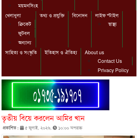
ময়মনসিংহ
খেলাধুলা
তথ্য ও প্রযুক্তি
বিনোদন
লাইফ স্টাইল
ক্রিকেট
স্বাস্থ্য
ফুটবল
অন্যান্য
সাহিত্য ও সংস্কৃতি
ইতিহাস ও ঐতিহ্য
About us
Contact Us
Privacy Policy
তৃতীয় বিয়ে করলেন আমির খান
প্রকাশিত :
৫ জুলাই, ২০২৬,
১০:০০ অপরাহ্ণ