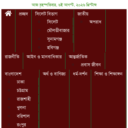
আজ বৃহস্পতিবার, ৬ই আগস্ট, ২০২৬ খ্রিস্টাব্দ
প্রচ্ছদ
সিলেট বিভাগ
জাতীয়
সিলেট
অপরাধ
মৌলভীবাজার
সুনামগঞ্জ
হবিগঞ্জ
রাজনীতি
আইন ও মানবাধিকার
আন্তর্জাতিক
প্রবাস জীবন
বাংলাদেশ
অর্থ ও বাণিজ্য
ধর্ম-দর্শন
শিক্ষা ও শিক্ষাঙ্গন
ঢাকা
চট্টগ্রাম
রাজশাহী
খুলনা
বরিশাল
রংপুর