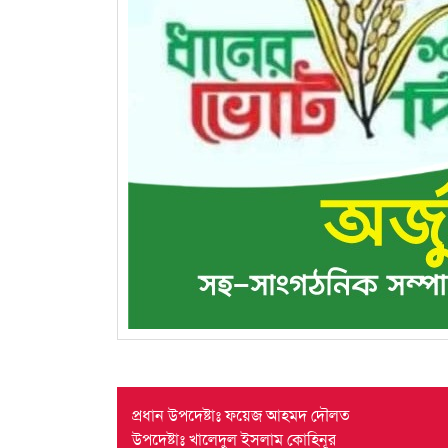
প্রধান উপদেষ্টাঃ ফয়েজ আহমদ দৌলত
উপদেষ্টাঃ খালেদুল ইসলাম কোহিনূর