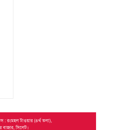
স : রংমহল টাওয়ার (৪র্থ তলা),
দর বাজার, সিলেট।