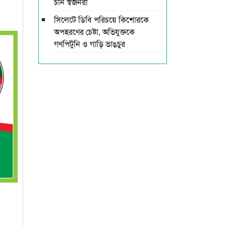
চান স্বজনরা
সিলেটে ডিবি পরিচয়ে কিশোরকে
অপহরণের চেষ্টা, অভিযুক্তকে
গণপিটুনি ও গাড়ি ভাঙচুর