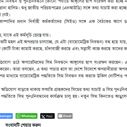
 নিবন্ধন ও পুনঃনিবন্ধনে কোনো পর্যায়ে আঙ্গুলের ছাপ সংরক্ষণ করা হচ্ছে 
রানা হালিম। ‍শুধু জাতীয় পরিচয়পত্রের (এনআইডি) সঙ্গে তথ্য যাচাই করা হচ্ছ
গ নেই।
ানির প্রধান নির্বাহী কর্মকর্তাদের (সিইও) সঙ্গে এক বৈঠকের আগে 
ে, যাতে এই কর্মসূচি ভেস্তে যায়।
 মহল এই অপপ্রচার চালাচ্ছে, যে এটা (বায়োমেট্রিক নিবন্ধন) বন্ধ হয়ে যায়
োটি টাকা কামাই করছে, চাঁদাবাজী করছে এবং সন্ত্রাসী কাজ করছে তাদের কার
ভিযোগ ওঠে অপারেটরদের সিম নিবন্ধনে আঙ্গুলের ছাপ সংরক্ষণ করছেন। এ
 করেন। তারা বলছেন, এ তথ্য পাচার হলে তা দেশে বিদেশে অপরাধীরারা অপব
ের মাধ্যমে বায়োমেট্রিক পদ্ধতিতে সিম নিবন্ধন বন্ধ করতে উকিল নোটিশও 
র অভিযোগ বাড়তে থাকায় সম্প্রতি গ্রাহকদের সিমের তথ্য যাচাই ও সিম পুনঃনিব
 পদ্ধতিতে সিম পুনঃনিবন্ধনের কার্যক্রম চালু হয়। নতুন সিম কিনতেও আঙুল
ssenger
Whatsapp
Post
Email
সংবাদটি শেয়ার করুন