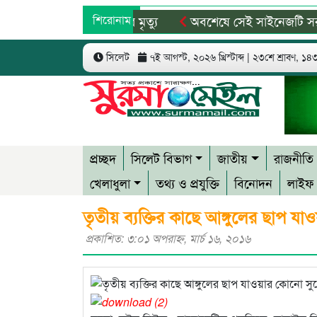
ংঘর্ষে শিশুসহ ৯ জনের মৃত্যু
শিরোনাম
অবশেষে সেই সাইনেজটি সরানোর সিদ
 পাকিস্তানে নিষিদ্ধ আল-জাজিরা
৫ আগস্টের বিজয় গণতন্ত্রকামী ম
সিলেট
৭ই আগস্ট, ২০২৬ খ্রিস্টাব্দ | ২৩শে শ্রাবণ, ১৪৩৩
প্রচ্ছদ
সিলেট বিভাগ
জাতীয়
রাজনীতি
খেলাধুলা
তথ্য ও প্রযুক্তি
বিনোদন
লাইফ 
তৃতীয় ব্যক্তির কাছে আঙ্গুলের ছাপ 
প্রকাশিত: ৩:০১ অপরাহ্ণ, মার্চ ১৬, ২০১৬