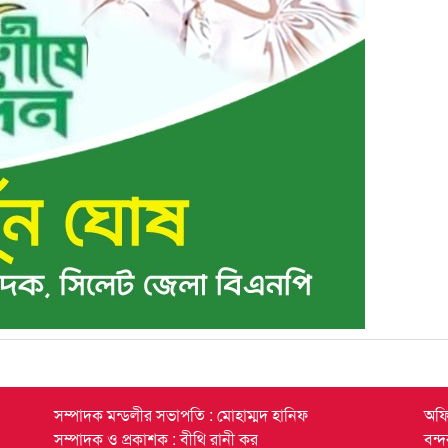
সম্পাদক মন্ডলীর সভাপতি : মোহাম্মদ হানিফ
অফি
সম্পাদক ও প্রকাশক : বীথি রানী কর
বন্