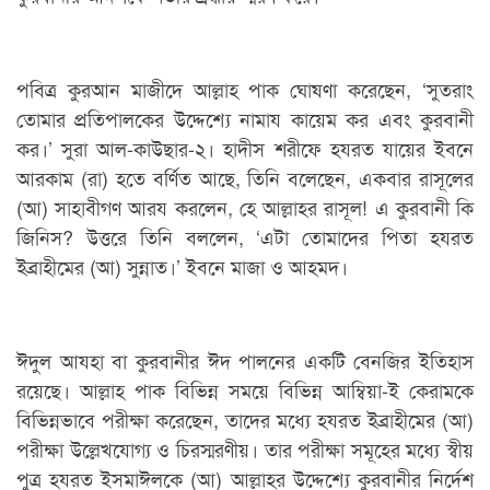
পবিত্র কুরআন মাজীদে আল্লাহ পাক ঘোষণা করেছেন, ‘সুতরাং
তোমার প্রতিপালকের উদ্দেশ্যে নামায কায়েম কর এবং কুরবানী
কর।’ সুরা আল-কাউছার-২। হাদীস শরীফে হযরত যায়ের ইবনে
আরকাম (রা) হতে বর্ণিত আছে, তিনি বলেছেন, একবার রাসূলের
(আ) সাহাবীগণ আরয করলেন, হে আল্লাহর রাসূল! এ কুরবানী কি
জিনিস? উত্তরে তিনি বললেন, ‘এটা তোমাদের পিতা হযরত
ইব্রাহীমের (আ) সুন্নাত।’ ইবনে মাজা ও আহমদ।
ঈদুল আযহা বা কুরবানীর ঈদ পালনের একটি বেনজির ইতিহাস
রয়েছে। আল্লাহ পাক বিভিন্ন সময়ে বিভিন্ন আম্বিয়া-ই কেরামকে
বিভিন্নভাবে পরীক্ষা করেছেন, তাদের মধ্যে হযরত ইব্রাহীমের (আ)
পরীক্ষা উল্লেখযোগ্য ও চিরস্মরণীয়। তার পরীক্ষা সমূহের মধ্যে স্বীয়
পুত্র হযরত ইসমাঈলকে (আ) আল্লাহর উদ্দেশ্যে কুরবানীর নির্দেশ