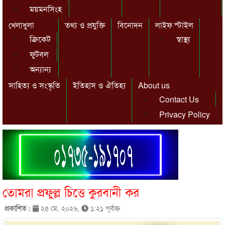
ময়মনসিংহ
খেলাধুলা
তথ্য ও প্রযুক্তি
বিনোদন
লাইফ স্টাইল
ক্রিকেট
স্বাস্থ্য
ফুটবল
অন্যান্য
সাহিত্য ও সংস্কৃতি
ইতিহাস ও ঐতিহ্য
About us
Contact Us
Privacy Policy
তোমরা প্রফুল্ল চিত্তে কুরবানী কর
প্রকাশিত :
২৫ মে, ২০২৬,
১:২১ পূর্বাহ্ণ