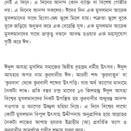
নেই এ দিনে। এ দিনের আনন্দ কোন ব্যক্তি বা বিশেষ গোষ্ঠীর
নয়। এ দিনের আনন্দ সকলের। ঈদের দিন এক মুসলমান আরেক
মুসলমানের সাথে হিংসা-দ্বেষ ভুলে মিলে যায়। শত্রুতা ভুলে বুকে
বুকে জড়িয়ে অনুভব করে এক বেহেস্তি সুখ। এক মুসলমান আরেক
মুসলমানদের সাথে ভ্রাতৃত্ব বন্ধনে আবদ্ধ হওয়ার এক মহাসুযোগ
সৃষ্টি করে ঈদ।
ঈদুল আযহা মুসলিম সমাজের দ্বিতীয় বৃহত্তম ধর্মীয় উৎসব। ঈদুল
আযহার অপর নাম কুরবানীর ঈদ। আরবী শব্দ ‘কুরবাতুন’ বা
‘কুরবান’ থেকে কুরবানী শব্দের উৎপত্তি। যার অর্থ ত্যাগের মাধ্যমে
নৈকট্য লাভ। প্রতি বছর চন্দ্র মাসের ১০ জিলহজ্ব ঈদুল আযহা
বিশ্বের মুসলমানদের নিকট উপস্থিত হয় কুরবানীর অফুরন্ত আনন্দ
সওগাত ও ত্যাগের উজ্জ্বল মহিমা নিয়ে। এ দিনে বিশ্বের লাখো
কোটি মুসলমান বিপুল উৎসাহ উদ্দীপনায় অনুপ্রাণিত হয়ে আল্লাহর
নৈকট্য লাভের আশায় হযরত ইব্রাহীম (আ) প্রবর্তিত ত্যাগ ও
কুরবানীর আদর্শকে গভীর শ্রদ্ধায় স্মরণ করে।