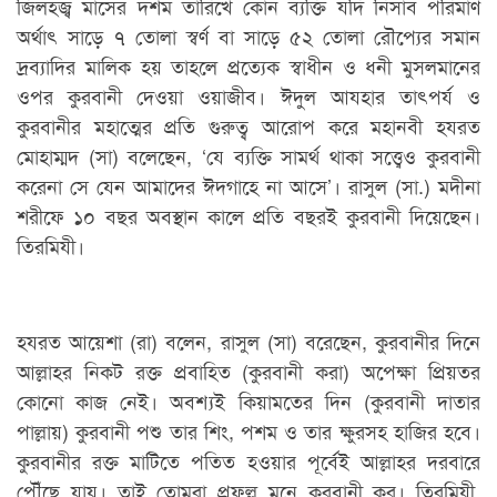
জিলহজ্ব মাসের দশম তারিখে কোন ব্যক্তি যদি নিসাব পরিমাণ
অর্থাৎ সাড়ে ৭ তোলা স্বর্ণ বা সাড়ে ৫২ তোলা রৌপ্যের সমান
দ্রব্যাদির মালিক হয় তাহলে প্রত্যেক স্বাধীন ও ধনী মুসলমানের
ওপর কুরবানী দেওয়া ওয়াজীব। ঈদুল আযহার তাৎপর্য ও
কুরবানীর মহাত্মের প্রতি গুরুত্ব আরোপ করে মহানবী হযরত
মোহাম্মদ (সা) বলেছেন, ‘যে ব্যক্তি সামর্থ থাকা সত্ত্বেও কুরবানী
করেনা সে যেন আমাদের ঈদগাহে না আসে’। রাসুল (সা.) মদীনা
শরীফে ১০ বছর অবস্থান কালে প্রতি বছরই কুরবানী দিয়েছেন।
তিরমিযী।
হযরত আয়েশা (রা) বলেন, রাসুল (সা) বরেছেন, কুরবানীর দিনে
আল্লাহর নিকট রক্ত প্রবাহিত (কুরবানী করা) অপেক্ষা প্রিয়তর
কোনো কাজ নেই। অবশ্যই কিয়ামতের দিন (কুরবানী দাতার
পাল্লায়) কুরবানী পশু তার শিং, পশম ও তার ক্ষুরসহ হাজির হবে।
কুরবানীর রক্ত মাটিতে পতিত হওয়ার পূর্বেই আল্লাহর দরবারে
পৌঁছে যায়। তাই তোমরা প্রফুল্ল মনে কুরবানী কর। তিরমিযী,