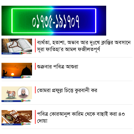
ব্যর্থতা, হতাশা, অভাব আর দুঃখে ক্লান্তির অবসানে
সূরা ফাতিহা’র আমল ফজীলতপূর্ণ
শুক্রবার পবিত্র আশুরা
তোমরা প্রফুল্ল চিত্তে কুরবানী কর
পবিত্র কোরআনুল কারিম থেকে বাছাই করা ৪০
দোয়া