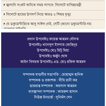
জ্বালানি সংকট কাটতে সময় লাগবে: সিলেটে বাণিজ্যমন্ত্রী
সিলেটে হামের উপসর্গ নিয়ে আরও ২ শিশুর মৃত্যু
যে ডকুমেন্টারিতে আবু সাঈদ নেই, সেটি কোনো ডকুমেন্টারি নয়:
ভারপ্রাপ্ত রাষ্ট্রপতি
সুনামগঞ্জে কলেজছাত্রী ‘ধর্ষণ’র অভিযোগে মসজিদের ইমাম গ্রেপ্তার
প্রধান উপদেষ্টাঃ ফয়েজ আহমদ দৌলত
উপদেষ্টাঃ খালেদুল ইসলাম কোহিনূর
জুলাই গণঅভ্যুত্থানে সিলেটের ৭ শহীদের বিচারে গতি ও স্মৃতিচত্বর চান
উপদেষ্টাঃ মোঃ মিটু মিয়া
স্বজনরা
উপদেষ্টাঃ অর্জুন ঘোষ
আইন বিষয়ক উপদেষ্টাঃ এড. মোঃ রফিক আহমদ
শাল্লায় বিদ্যুৎস্পৃষ্টে ২ কিশোরের মৃত্যু
সিলেটে ডিবি পরিচয়ে কিশোরকে অপহরণের চেষ্টা, অভিযুক্তকে
সম্পাদক মন্ডলীর সভাপতি : মোহাম্মদ হানিফ
গণপিটুনি ও গাড়ি ভাঙচুর
সম্পাদক ও প্রকাশক : বীথি রানী কর
ভারপ্রাপ্ত সম্পাদক : ফয়সাল আহমদ
মৌলভীবাজারে এমপি নাসেরকে নিয়ে এআই দিয়ে অশ্লীল ভিডিও,
গ্রেফতার ১
ব্যবস্থাপনা সম্পাদক : কামরুল হাসান
নিউজ ইনচার্জ : সুনির্মল সেন
‘হলুদ সাংবাদিকতা’র অভিযোগে পাকিস্তানে নিষিদ্ধ আল-জাজিরা