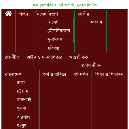
আজ বৃহস্পতিবার, ৬ই আগস্ট, ২০২৬ খ্রিস্টাব্দ
প্রচ্ছদ
সিলেট বিভাগ
জাতীয়
সিলেট
অপরাধ
মৌলভীবাজার
সুনামগঞ্জ
হবিগঞ্জ
রাজনীতি
আইন ও মানবাধিকার
আন্তর্জাতিক
প্রবাস জীবন
বাংলাদেশ
অর্থ ও বাণিজ্য
ধর্ম-দর্শন
শিক্ষা ও শিক্ষাঙ্গন
ঢাকা
চট্টগ্রাম
রাজশাহী
খুলনা
বরিশাল
রংপুর