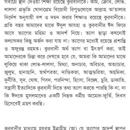
সর্বাগ্রে স্থান দেওয়া শিক্ষা রয়েছে কুরবানীতে। কাম, ক্রোধ, লোভ,
লালসা প্রভৃতি খোদাপ্রেম বিরোধী রিপুগুলোকে আল্লাহ তা’য়ালার
নির্দেশ অনুযায়ী বশ ও দমন করার শিক্ষাও রয়েছে কুরবানীতে।
প্রতি বছর আমাদের মাঝে ঈদুল আযহা ও কুরবানীর ঈদ ফিরে
আসে ত্যাগের মহিমা ও আদর্শ নিয়ে। ত্যাগ ছাড়া কখনোই
কল্যাণকর কিছু অর্জন করা যায় না। ত্যাগের মধ্যেই রয়েছে প্রশান্তি
ও অফুরন্ত রহমত। কুরবানী অর্থ ত্যাগ বা উৎস্বর্গ করা, তাই
আমাদেরকে চিন্তা করে দেখতে হবে যে, আমরা কি আমাদের মাঝে
লুকিয়ে থাকা লোভ-লালসা, মিথ্যা, অনাচার, অবিচার, অত্যাচার,
জুলুম, হানাহানি, স্বার্থপরতা, দাম্ভিকতা, আত্মম্ভরিতা, অহমিকা,
দুর্নীতি, সুদ, ঘোষ, গিবদ, পরনিন্দা, হিংসা, বিদ্বেষ, চুরি, ডাকাতি,
সন্ত্রাসী ইত্যাদিকে কুরবানী দিতে তথা ত্যাগ করতে পারছি কি না, না
কি ঈদকে মুসলমানের একটি নিছক ধর্মীয় আমোদ-ফুর্তি, দিবস
হিসেবেই গ্রহণ করছি।
কুরবানীর মাধ্যমে হযরত ইব্রাহীম (আ) যে ত্যাগের আদর্শ স্থাপন