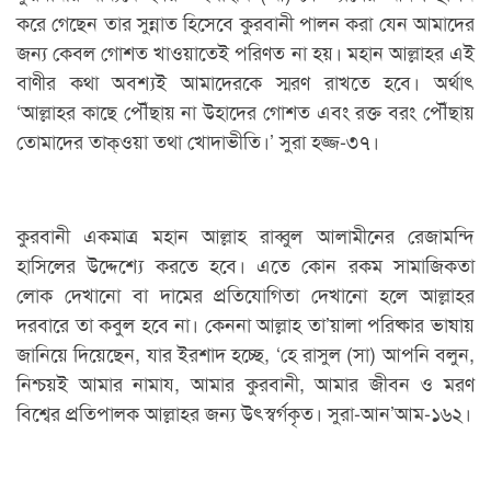
করে গেছেন তার সুন্নাত হিসেবে কুরবানী পালন করা যেন আমাদের
জন্য কেবল গোশত খাওয়াতেই পরিণত না হয়। মহান আল্লাহর এই
বাণীর কথা অবশ্যই আমাদেরকে স্মরণ রাখতে হবে। অর্থাৎ
‘আল্লাহর কাছে পৌঁছায় না উহাদের গোশত এবং রক্ত বরং পৌঁছায়
তোমাদের তাক্ওয়া তথা খোদাভীতি।’ সুরা হজ্জ-৩৭।
কুরবানী একমাত্র মহান আল্লাহ রাব্বুল আলামীনের রেজামন্দি
হাসিলের উদ্দেশ্যে করতে হবে। এতে কোন রকম সামাজিকতা
লোক দেখানো বা দামের প্রতিযোগিতা দেখানো হলে আল্লাহর
দরবারে তা কবুল হবে না। কেননা আল্লাহ তা’য়ালা পরিষ্কার ভাষায়
জানিয়ে দিয়েছেন, যার ইরশাদ হচ্ছে, ‘হে রাসুল (সা) আপনি বলুন,
নিশ্চয়ই আমার নামায, আমার কুরবানী, আমার জীবন ও মরণ
বিশ্বের প্রতিপালক আল্লাহর জন্য উৎস্বর্গকৃত। সুরা-আন’আম-১৬২।