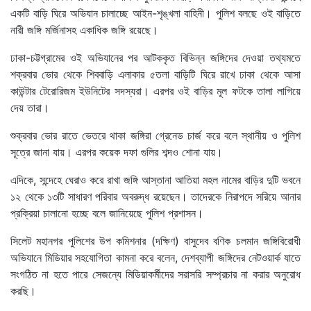
একটি বাড়ি ঘিরে অভিযান চালাচ্ছে আইন-শৃঙ্খলা বাহিনী। পুলিশ বলছে ওই বাড়িতে
নারী জঙ্গি মর্জিনাসহ একাধিক জঙ্গি রয়েছে।
ঢাকা-চট্টগ্রামের ওই অভিযানের পর আটককৃত বিভিন্ন জঙ্গিদের দেওয়া তথ্যমতে
শক্রবার ভোর থেকে শিববাড়ি এলাকার ৫তলা বাড়িটি ঘিরে রাখে ঢাকা থেকে আসা
কাউন্টার টেরোরিজম ইউনিটের সদস্যরা। এরপর ওই বাড়ির মূল ফটকে তালা লাগিয়ে
দেয় তারা।
শুক্রবার ভোর রাতে ভেতরে থাকা জঙ্গিরা গ্রেনেড চার্জ করে বলে স্থানীয় ও পুলিশ
সূত্রে জানা যায়। এরপর কয়েক দফা গুলির শব্দও শোনা যায়।
এদিকে, সন্দেহে ঘেরাও করে রাখা জঙ্গি আস্তানা আতিয়া মহল নামের বাড়ির দুটি ভবনে
১২ থেকে ১৩টি সাধারণ পরিবার অবরুদ্ধ রয়েছেন। তাদেরকে নিরাপদে সরিয়ে আনার
প্রক্রিয়া চালানো হচ্ছে বলে জানিয়েছে পুলিশ প্রশাসন।
সিলেট মহানগর পুলিশের উপ কমিশনার (দক্ষিণ) বাসুদেব বণিক চলমান জঙ্গিবিরোধী
অভিযানে মিডিয়ার সহযোগিতা কামনা করে বলেন, দেশব্যাপী জঙ্গিদের নেটওয়ার্ক যাতে
সংগঠিত না হতে পারে সেজন্যে মিডিয়াকর্মীদের সরাসরি সম্প্রচার না করার অনুরোধ
করছি।