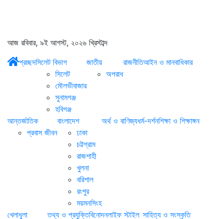
আজ রবিবার, ৯ই আগস্ট, ২০২৬ খ্রিস্টাব্দ
প্রচ্ছদ
সিলেট বিভাগ
জাতীয়
রাজনীতি
আইন ও মানবাধিকার
সিলেট
অপরাধ
মৌলভীবাজার
সুনামগঞ্জ
হবিগঞ্জ
আন্তর্জাতিক
বাংলাদেশ
অর্থ ও বাণিজ্য
ধর্ম-দর্শন
শিক্ষা ও শিক্ষাঙ্গন
প্রবাস জীবন
ঢাকা
চট্টগ্রাম
রাজশাহী
খুলনা
বরিশাল
রংপুর
ময়মনসিংহ
খেলাধুলা
তথ্য ও প্রযুক্তি
বিনোদন
লাইফ স্টাইল
সাহিত্য ও সংস্কৃতি