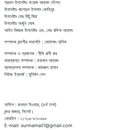
প্রধান উপদেষ্টাঃ ফয়েজ আহমদ দৌলত
উপদেষ্টাঃ খালেদুল ইসলাম কোহিনূর
উপদেষ্টাঃ মোঃ মিটু মিয়া
উপদেষ্টাঃ অর্জুন ঘোষ
আইন বিষয়ক উপদেষ্টাঃ এড. মোঃ রফিক আহমদ
সম্পাদক মন্ডলীর সভাপতি : মোহাম্মদ হানিফ
সম্পাদক ও প্রকাশক : বীথি রানী কর
ভারপ্রাপ্ত সম্পাদক : ফয়সাল আহমদ
ব্যবস্থাপনা সম্পাদক : কামরুল হাসান
নিউজ ইনচার্জ : সুনির্মল সেন
অফিস : রংমহল টাওয়ার, (৪র্থ তলা)
বন্দর বাজার, সিলেট।
মোবাইল : ০১৭১৬-৯৭০৬৯৮
E-mail: surmamail1@gmail.com