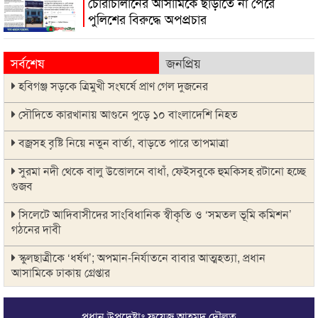
চোরাচালানের আসামিকে ছাড়াতে না পেরে
পুলিশের বিরুদ্ধে অপপ্রচার
সর্বশেষ
জনপ্রিয়
হবিগঞ্জ সড়কে ত্রিমুখী সংঘর্ষে প্রাণ গেল দুজনের
সৌদিতে কারখানায় আগুনে পুড়ে ১০ বাংলাদেশি নিহত
বজ্রসহ বৃষ্টি নিয়ে নতুন বার্তা, বাড়তে পারে তাপমাত্রা
সুরমা নদী থেকে বালু উত্তোলনে বাধাঁ, ফেইসবুকে হুমকিসহ রটানো হচ্ছে
গুজব
সিলেটে আদিবাসীদের সাংবিধানিক স্বীকৃতি ও ‘সমতল ভূমি কমিশন’
গঠনের দাবী
স্কুলছাত্রীকে ‘ধর্ষণ’; অপমান-নির্যাতনে বাবার আত্মহত্যা, প্রধান
আসামিকে ঢাকায় গ্রেপ্তার
সালমান শাহ হত্যা মামলায় ডন গ্রেপ্তার
প্রধান উপদেষ্টাঃ ফয়েজ আহমদ দৌলত