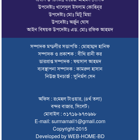
সালমান শাহ হত্যা: শাবনূরের জড়িত থাকার দাবি রাজসাক্ষীর, মুখ
উপদেষ্টাঃ খালেদুল ইসলাম কোহিনূর
খুললেন নায়িকা
উপদেষ্টাঃ মোঃ মিটু মিয়া
উপদেষ্টাঃ অর্জুন ঘোষ
চোরাচালানের আসামিকে ছাড়াতে না পেরে পুলিশের বিরুদ্ধে অপপ্রচার
আইন বিষয়ক উপদেষ্টাঃ এড. মোঃ রফিক আহমদ
সেই দুই বাসের রেজিস্ট্রেশন বাতিল, চালক-মালিকদের হাজিরের নির্দেশ
সম্পাদক মন্ডলীর সভাপতি : মোহাম্মদ হানিফ
এক মাসে সিলেটের সড়কে ঝরল ৩১ প্রাণ
সম্পাদক ও প্রকাশক : বীথি রানী কর
ভারপ্রাপ্ত সম্পাদক : ফয়সাল আহমদ
সুনামগঞ্জে ভাইকে বাঁচাতে গিয়ে প্রাণ গেল বোনেরও
ব্যবস্থাপনা সম্পাদক : কামরুল হাসান
সিলেটে আইসিইউ না পেয়ে হামে আক্রান্ত শিশু মৃত্যুর অভিযোগ
নিউজ ইনচার্জ : সুনির্মল সেন
১৪৪ ধারা উপেক্ষা করে দিরাইয়ে বিএনপির দুই পক্ষের মিছিল-সমাবেশ
অফিস : রংমহল টাওয়ার, (৪র্থ তলা)
সিলেটে বাস দুর্ঘটনায় মৃতদের পরিবার পাবে ৫ লাখ টাকা
বন্দর বাজার, সিলেট।
ঠাকুরগাঁওয়ে মোটরসাইকেল দুর্ঘটনায় পথচারীসহ ২ জনের মৃত্যু
মোবাইল : ০১৭১৬-৯৭০৬৯৮
E-mail: surmamail1@gmail.com
আরেক অনলাইন ক্যাসিনো পরিচালনাকারীকে গ্রেপ্তার করেছে ডিবি
Copyright-2015
Developed by WEB-HOME-BD
সিলেটে দুই বাসের মুখোমুখি সংঘর্ষে শিশুসহ ৯ জনের মৃত্যু