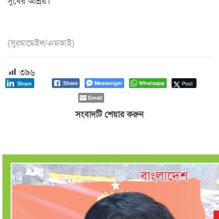
(সুরমামেইল/এমআই)
৩৯৬
Messenger
Whatsapp
Post
Share
Share
Email
সংবাদটি শেয়ার করুন