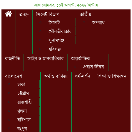
আজ সোমবার, ১০ই আগস্ট, ২০২৬ খ্রিস্টাব্দ
প্রচ্ছদ
সিলেট বিভাগ
জাতীয়
সিলেট
অপরাধ
মৌলভীবাজার
সুনামগঞ্জ
হবিগঞ্জ
রাজনীতি
আইন ও মানবাধিকার
আন্তর্জাতিক
প্রবাস জীবন
বাংলাদেশ
অর্থ ও বাণিজ্য
ধর্ম-দর্শন
শিক্ষা ও শিক্ষাঙ্গন
ঢাকা
চট্টগ্রাম
রাজশাহী
খুলনা
বরিশাল
রংপুর