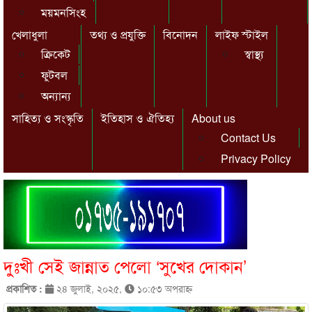
ময়মনসিংহ
খেলাধুলা
তথ্য ও প্রযুক্তি
বিনোদন
লাইফ স্টাইল
ক্রিকেট
স্বাস্থ্য
ফুটবল
অন্যান্য
সাহিত্য ও সংস্কৃতি
ইতিহাস ও ঐতিহ্য
About us
Contact Us
Privacy Policy
দুঃখী সেই জান্নাত পেলো ‘সুখের দোকান’
প্রকাশিত :
২৪ জুলাই, ২০২৫,
১০:৫৩ অপরাহ্ণ