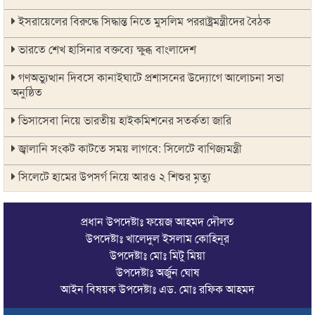
ইসরায়েলের বিরুদ্ধে সিদ্ধান্ত নিতে মুসলিম পররাষ্ট্রমন্ত্রীদের বৈঠক
ভারতে শেখ হাসিনার বক্তব্যে ক্ষুব্ধ বাংলাদেশ
গণঅভ্যুত্থান দিবসে কানাইঘাটে প্রশাসনের উদ্যোগে আলোচনা সভা
অনুষ্ঠিত
ভিসাসেবা নিয়ে ভারতীয় হাইকমিশনের সতর্কতা জারি
জ্বালানি সংকট কাটতে সময় লাগবে: সিলেটে বাণিজ্যমন্ত্রী
সিলেটে হামের উপসর্গ নিয়ে আরও ২ শিশুর মৃত্যু
যে ডকুমেন্টারিতে আবু সাঈদ নেই, সেটি কোনো ডকুমেন্টারি নয়:
ভারপ্রাপ্ত রাষ্ট্রপতি
প্রধান উপদেষ্টাঃ ফয়েজ আহমদ দৌলত
উপদেষ্টাঃ খালেদুল ইসলাম কোহিনূর
সুনামগঞ্জে কলেজছাত্রী ‘ধর্ষণ’র অভিযোগে মসজিদের ইমাম গ্রেপ্তার
উপদেষ্টাঃ মোঃ মিটু মিয়া
উপদেষ্টাঃ অর্জুন ঘোষ
জুলাই গণঅভ্যুত্থানে সিলেটের ৭ শহীদের বিচারে গতি ও স্মৃতিচত্বর চান
আইন বিষয়ক উপদেষ্টাঃ এড. মোঃ রফিক আহমদ
স্বজনরা