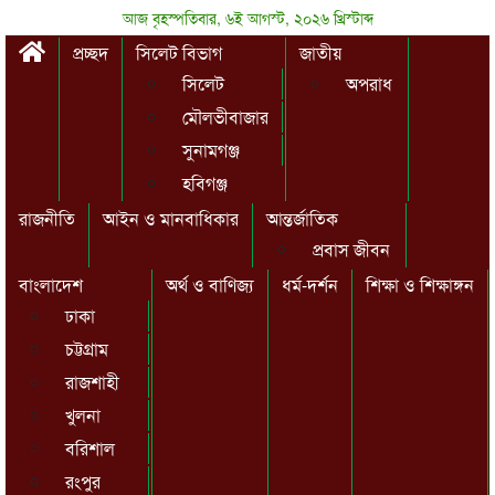
আজ বৃহস্পতিবার, ৬ই আগস্ট, ২০২৬ খ্রিস্টাব্দ
প্রচ্ছদ
সিলেট বিভাগ
জাতীয়
সিলেট
অপরাধ
মৌলভীবাজার
সুনামগঞ্জ
হবিগঞ্জ
রাজনীতি
আইন ও মানবাধিকার
আন্তর্জাতিক
প্রবাস জীবন
বাংলাদেশ
অর্থ ও বাণিজ্য
ধর্ম-দর্শন
শিক্ষা ও শিক্ষাঙ্গন
ঢাকা
চট্টগ্রাম
রাজশাহী
খুলনা
বরিশাল
রংপুর