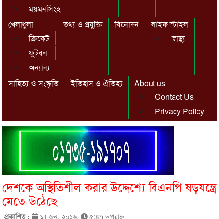
ময়মনসিংহ
খেলাধুলা
তথ্য ও প্রযুক্তি
বিনোদন
লাইফ স্টাইল
ক্রিকেট
স্বাস্থ্য
ফুটবল
অন্যান্য
সাহিত্য ও সংস্কৃতি
ইতিহাস ও ঐতিহ্য
About us
Contact Us
Privacy Policy
দেশকে অস্থিতিশীল করার উদ্দেশ্যে বিএনপি ষড়যন্ত্রে
মেতে উঠেছে
প্রকাশিত :
১৪ জুন, ২০১৬,
৫:৪৭ অপরাহ্ণ