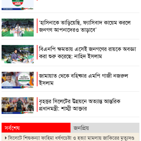
‘হাসিনাকে তাড়িয়েছি, ফ্যাসিবাদ কায়েম করলে
জনগণ আপনাদেরও তাড়াবে’
বিএনপি ক্ষমতায় এসেই জনগণের রায়কে অবজ্ঞা
করা শুরু করেছে: নাহিদ ইসলাম
জামায়াত থেকে বহিষ্কার এমপি গাজী নজরুল
ইসলাম
বৃহত্তর সিলেটের উন্নয়নে অত্যান্ত আন্তরিক
প্রধানমন্ত্রী: শাম্মী আক্তার
সর্বশেষ
জনপ্রিয়
সিলেটে শিশুকন্যা ফাহিমা ধর্ষণচেষ্টা ও হত্যা মামলায় জাকিরের মৃত্যুদণ্ড