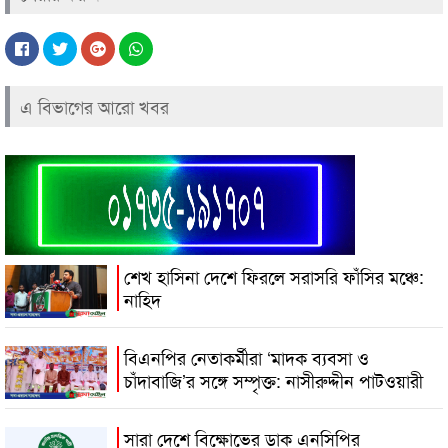
এ বিভাগের আরো খবর
শেখ হাসিনা দেশে ফিরলে সরাসরি ফাঁসির মঞ্চে:
নাহিদ
বিএনপির নেতাকর্মীরা ‘মাদক ব্যবসা ও
চাঁদাবাজি’র সঙ্গে সম্পৃক্ত: নাসীরুদ্দীন পাটওয়ারী
সারা দেশে বিক্ষোভের ডাক এনসিপির