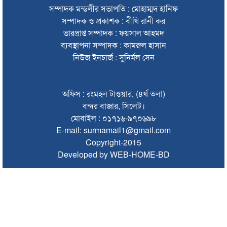
শাল্লায় বিদ্যুৎস্পৃষ্টে ২ কিশোরের মৃত্যু
সম্পাদক মন্ডলীর সভাপতি : মোহাম্মদ হানিফ
সম্পাদক ও প্রকাশক : বীথি রানী কর
সিলেটে ডিবি পরিচয়ে কিশোরকে অপহরণের চেষ্টা, অভিযুক্তকে
ভারপ্রাপ্ত সম্পাদক : ফয়সাল আহমদ
গণপিটুনি ও গাড়ি ভাঙচুর
ব্যবস্থাপনা সম্পাদক : কামরুল হাসান
মৌলভীবাজারে এমপি নাসেরকে নিয়ে এআই দিয়ে অশ্লীল ভিডিও,
নিউজ ইনচার্জ : সুনির্মল সেন
গ্রেফতার ১
‘হলুদ সাংবাদিকতা’র অভিযোগে পাকিস্তানে নিষিদ্ধ আল-জাজিরা
অফিস : রংমহল টাওয়ার, (৪র্থ তলা)
৫ আগস্টের বিজয় গণতন্ত্রকামী মানুষের জন্য প্রেরণা হয়ে থাকবে:
বন্দর বাজার, সিলেট।
প্রধানমন্ত্রী
মোবাইল : ০১৭১৬-৯৭০৬৯৮
E-mail: surmamail1@gmail.com
বিশ্ব মাতৃদুগ্ধ দিবস উপলক্ষে কানাইঘাটে কমিউনিটি মোবিলাইজেশন
Copyright-2015
প্রোগ্রাম
Developed by WEB-HOME-BD
লোভাছড়া পাথর কোয়ারী পরিদর্শনে ডিএমডি’র পরিচালক
৮ বছর পর সিলেট থেকে চালু হচ্ছে বিদেশি এয়ারলাইন্সের ফ্লাইট
সিলেট শিক্ষা বোর্ডের চেয়ারম্যান হলেন শহীদুল আলম