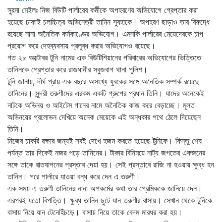
সুরমা মেইলঃ নিজ বিউটি পার্লারের কর্মীকে অপহরণের অভিযোগে গ্রেপ্তার করা
হয়েছে ঢাকাই চলচ্চিত্র অভিনেত্রী তানিন সুবহাকে। অপহরণ ছাড়াও তার বিরুদ্ধে
রয়েছে নানা অনৈতিক কর্মকাণ্ডের অভিযোগ। এমনকি পার্লারের মেয়েদেরকে চাপ
প্রয়োগ করে দেহব্যবসায় প্রলুব্ধ করার অভিযোগও রয়েছে।
গত ২৮ অক্টোবর টুনি নামের এক বিউটিশিয়ানের পরিবারের অভিযোগের ভিত্তিতে
তানিনকে গ্রেপ্তার করে রাজধানীর সবুজবাগ থানা পুলিশ।
টুনি জানায়, দীর্ঘ প্রায় এক বছরে অসংখ্য যুবকের সঙ্গে অনৈতিক সম্পর্ক রয়েছে
তানিনের। সুন্দরী তরুণীদের এরকম একটি গ্রুপের প্রধান তিনি। যাদের অনেকেই
নাটকে অভিনয় ও আইটেম গানের নামে অনৈতিক কাজ করে বেড়াচ্ছে। মূলত
অভিনয়ের প্রলোভন দেখিয়ে অনেক মেয়েকে এই অন্ধকার পথে ঠেলে দিয়েছেন
তিনি।
নিজের চাকরি রক্ষার জন্যই সবই দেখে হজম করতে হয়েছে টুনিকে। কিন্তু শেষ
পর্যন্ত তার দিকেই নজর পড়ে তানিনের। টাকার বিনিময়ে নাট্য জগতের একজনের
সঙ্গে তাকে রাতযাপনের প্রস্তাব দেয়া হয়। সেই প্রস্তাবে রাজি না হওয়ায় ক্ষুব্ধ হন
তানিন। পরে পার্লারে যাওয়া বন্ধ করে দেন এ তরুণী।
এক সময় এ তরুণী তানিনের নানা অপকর্মের কথা তার প্রেমিককে জানিয়ে দেন।
এরপরই যতো বিপত্তি। ক্ষুব্ধ তানিন ছুটে যান তরুণীর বাসায়। সেখান থেকে টুনিকে
বাসায় নিয়ে যান টেনেহিঁচড়ে। বাসায় নিয়ে তাকে বেদম মারধর করা হয়।