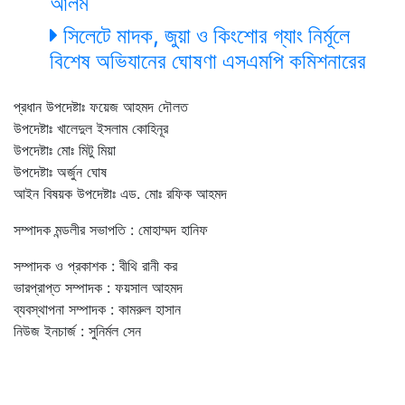
আলম
সিলেটে মাদক, জুয়া ও কিংশোর গ্যাং নির্মূলে
বিশেষ অভিযানের ঘোষণা এসএমপি কমিশনারের
প্রধান উপদেষ্টাঃ ফয়েজ আহমদ দৌলত
উপদেষ্টাঃ খালেদুল ইসলাম কোহিনূর
উপদেষ্টাঃ মোঃ মিটু মিয়া
উপদেষ্টাঃ অর্জুন ঘোষ
আইন বিষয়ক উপদেষ্টাঃ এড. মোঃ রফিক আহমদ
সম্পাদক মন্ডলীর সভাপতি : মোহাম্মদ হানিফ
সম্পাদক ও প্রকাশক : বীথি রানী কর
ভারপ্রাপ্ত সম্পাদক : ফয়সাল আহমদ
ব্যবস্থাপনা সম্পাদক : কামরুল হাসান
নিউজ ইনচার্জ : সুনির্মল সেন