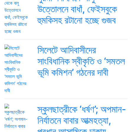
উত্তোলনে বাধাঁ, ফেইসবুকে
হুমকিসহ রটানো হচ্ছে গুজব
সিলেটে আদিবাসীদের
সাংবিধানিক স্বীকৃতি ও ‘সমতল
ভূমি কমিশন’ গঠনের দাবী
স্কুলছাত্রীকে ‘ধর্ষণ’; অপমান-
নির্যাতনে বাবার আত্মহত্যা,
প্রধান আসামিকে ঢাকায়