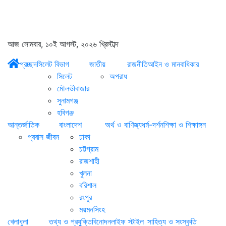
আজ সোমবার, ১০ই আগস্ট, ২০২৬ খ্রিস্টাব্দ
প্রচ্ছদ
সিলেট বিভাগ
জাতীয়
রাজনীতি
আইন ও মানবাধিকার
সিলেট
অপরাধ
মৌলভীবাজার
সুনামগঞ্জ
হবিগঞ্জ
আন্তর্জাতিক
বাংলাদেশ
অর্থ ও বাণিজ্য
ধর্ম-দর্শন
শিক্ষা ও শিক্ষাঙ্গন
প্রবাস জীবন
ঢাকা
চট্টগ্রাম
রাজশাহী
খুলনা
বরিশাল
রংপুর
ময়মনসিংহ
খেলাধুলা
তথ্য ও প্রযুক্তি
বিনোদন
লাইফ স্টাইল
সাহিত্য ও সংস্কৃতি