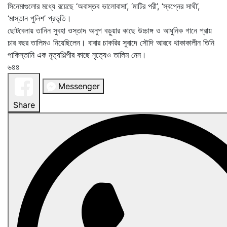
সিনেমাগুলোর মধ্যে রয়েছে ‘অবাস্তব ভালোবাসা’, ‘মাটির পরী’, ‘স্বপ্নের সাথী’,
‘মাস্তান পুলিশ’ প্রভৃতি।
ছোটবেলায় তানিন সুবহা ওস্তাদ অনুপ বড়ুয়ার কাছে উচ্চাঙ্গ ও আধুনিক গানে প্রায়
চার বছর তালিমও নিয়েছিলেন। বাবার চাকরির সুবাদে সৌদি আরবে থাকাকালীন তিনি
পাকিস্তানি এক নৃত্যশিল্পীর কাছে নৃত্যেও তালিম নেন।
৬৪৪
Messenger
Share