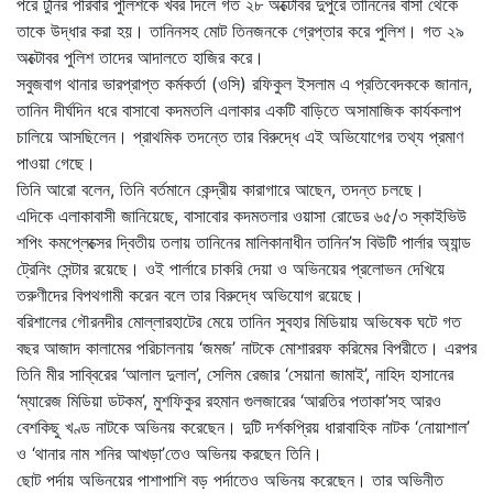
পরে টুনির পরিবার পুলিশকে খবর দিলে গত ২৮ অক্টোবর দুপুরে তানিনের বাসা থেকে
তাকে উদ্ধার করা হয়। তানিনসহ মোট তিনজনকে গ্রেপ্তার করে পুলিশ। গত ২৯
অক্টোবর পুলিশ তাদের আদালতে হাজির করে।
সবুজবাগ থানার ভারপ্রাপ্ত কর্মকর্তা (ওসি) রফিকুল ইসলাম এ প্রতিবেদককে জানান,
তানিন দীর্ঘদিন ধরে বাসাবো কদমতলি এলাকার একটি বাড়িতে অসামাজিক কার্যকলাপ
চালিয়ে আসছিলেন। প্রাথমিক তদন্তে তার বিরুদ্ধে এই অভিযোগের তথ্য প্রমাণ
পাওয়া গেছে।
তিনি আরো বলেন, তিনি বর্তমানে কেন্দ্রীয় কারাগারে আছেন, তদন্ত চলছে।
এদিকে এলাকাবাসী জানিয়েছে, বাসাবোর কদমতলার ওয়াসা রোডের ৬৫/৩ স্কাইভিউ
শপিং কমপ্লেক্সের দ্বিতীয় তলায় তানিনের মালিকানাধীন তানিন’স বিউটি পার্লার অ্যান্ড
ট্রেনিং সেন্টার রয়েছে। ওই পার্লারে চাকরি দেয়া ও অভিনয়ের প্রলোভন দেখিয়ে
তরুণীদের বিপথগামী করেন বলে তার বিরুদ্ধে অভিযোগ রয়েছে।
বরিশালের গৌরনদীর মোল্লারহাটের মেয়ে তানিন সুবহার মিডিয়ায় অভিষেক ঘটে গত
বছর আজাদ কালামের পরিচালনায় ‘জমজ’ নাটকে মোশাররফ করিমের বিপরীতে। এরপর
তিনি মীর সাব্বিরের ‘আলাল দুলাল’, সেলিম রেজার ‘সেয়ানা জামাই’, নাহিদ হাসানের
‘ম্যারেজ মিডিয়া ডটকম’, মুশফিকুর রহমান গুলজারের ‘আরতির পতাকা’সহ আরও
বেশকিছু খণ্ড নাটকে অভিনয় করেছেন। দুটি দর্শকপ্রিয় ধারাবাহিক নাটক ‘নোয়াশাল’
ও ‘থানার নাম শনির আখড়া’তেও অভিনয় করছেন তিনি।
ছোট পর্দায় অভিনয়ের পাশাপাশি বড় পর্দাতেও অভিনয় করেছেন। তার অভিনীত