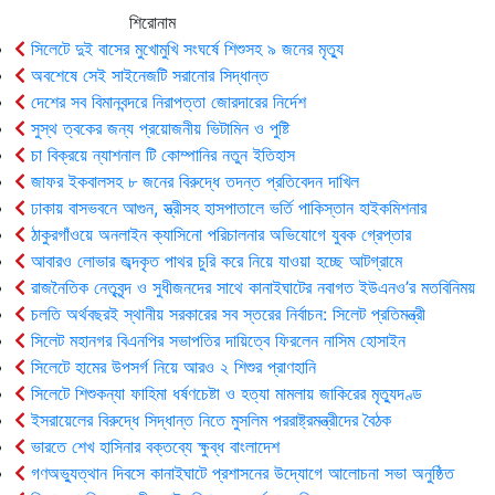
শিরোনাম
সিলেটে দুই বাসের মুখোমুখি সংঘর্ষে শিশুসহ ৯ জনের মৃত্যু
অবশেষে সেই সাইনেজটি সরানোর সিদ্ধান্ত
দেশের সব বিমানবন্দরে নিরাপত্তা জোরদারের নির্দেশ
সুস্থ ত্বকের জন্য প্রয়োজনীয় ভিটামিন ও পুষ্টি
চা বিক্রয়ে ন্যাশনাল টি কোম্পানির নতুন ইতিহাস
জাফর ইকবালসহ ৮ জনের বিরুদ্ধে তদন্ত প্রতিবেদন দাখিল
ঢাকায় বাসভবনে আগুন, স্ত্রীসহ হাসপাতালে ভর্তি পাকিস্তান হাইকমিশনার
ঠাকুরগাঁওয়ে অনলাইন ক্যাসিনো পরিচালনার অভিযোগে যুবক গ্রেপ্তার
আবারও লোভার জব্দকৃত পাথর চুরি করে নিয়ে যাওয়া হচ্ছে আটগ্রামে
রাজনৈতিক নেতৃবৃন্দ ও সুধীজনদের সাথে কানাইঘাটের নবাগত ইউএনও’র মতবিনিময়
চলতি অর্থবছরই স্থানীয় সরকারের সব স্তরের নির্বাচন: সিলেট প্রতিমন্ত্রী
সিলেট মহানগর বিএনপির সভাপতির দায়িত্বে ফিরলেন নাসিম হোসাইন
সিলেটে হামের উপসর্গ নিয়ে আরও ২ শিশুর প্রাণহানি
সিলেটে শিশুকন্যা ফাহিমা ধর্ষণচেষ্টা ও হত্যা মামলায় জাকিরের মৃত্যুদণ্ড
ইসরায়েলের বিরুদ্ধে সিদ্ধান্ত নিতে মুসলিম পররাষ্ট্রমন্ত্রীদের বৈঠক
ভারতে শেখ হাসিনার বক্তব্যে ক্ষুব্ধ বাংলাদেশ
গণঅভ্যুত্থান দিবসে কানাইঘাটে প্রশাসনের উদ্যোগে আলোচনা সভা অনুষ্ঠিত