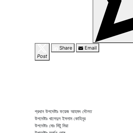
Share
Email
Post
প্রধান উপদেষ্টাঃ ফয়েজ আহমদ দৌলত
উপদেষ্টাঃ খালেদুল ইসলাম কোহিনূর
উপদেষ্টাঃ মোঃ মিটু মিয়া
উপদেষ্টাঃ অর্জুন ঘোষ