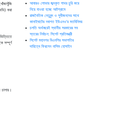
আবারও লোভার জব্দকৃত পাথর চুরি করে
ঁজাখুঁজি
নিয়ে যাওয়া হচ্ছে আটগ্রামে
িডি) করা
রাজনৈতিক নেতৃবৃন্দ ও সুধীজনদের সাথে
কানাইঘাটের নবাগত ইউএনও’র মতবিনিময়
চলতি অর্থবছরই স্থানীয় সরকারের সব
স্তরের নির্বাচন: সিলেট প্রতিমন্ত্রী
ভিত্তিতে
সিলেট মহানগর বিএনপির সভাপতির
সম্পূর্ণ
দায়িত্বে ফিরলেন নাসিম হোসাইন
ন চালায়।