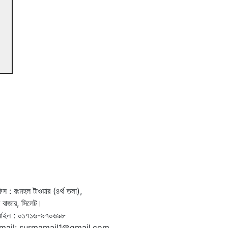
স : রংমহল টাওয়ার (৪র্থ তলা),
দর বাজার, সিলেট।
বাইল : ০১৭১৬-৯৭০৬৯৮
mail: surmamail1@gmail.com