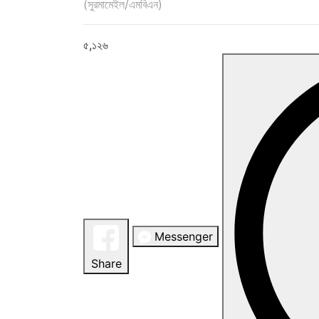
(সুরমামেইল/এমবিএন)
৫,১২৬
Messenger
Share