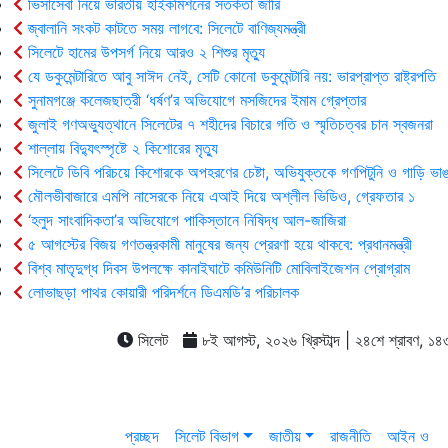
ভিসাসেবা নিয়ে ভারতীয় হাইকমিশনের সতর্কতা জারি
জ্বালানি সংকট কাটতে সময় লাগবে: সিলেটে বাণিজ্যমন্ত্রী
সিলেটে হামের উপসর্গ নিয়ে আরও ২ শিশুর মৃত্যু
যে ডকুমেন্টারিতে আবু সাঈদ নেই, সেটি কোনো ডকুমেন্টারি নয়: ভারপ্রাপ্ত রাষ্ট্রপতি
সুনামগঞ্জে কলেজছাত্রী ‘ধর্ষণ’র অভিযোগে মসজিদের ইমাম গ্রেপ্তার
জুলাই গণঅভ্যুত্থানে সিলেটের ৭ শহীদের বিচারে গতি ও স্মৃতিচত্বর চান স্বজনরা
শাল্লায় বিদ্যুৎস্পৃষ্টে ২ কিশোরের মৃত্যু
সিলেটে ডিবি পরিচয়ে কিশোরকে অপহরণের চেষ্টা, অভিযুক্তকে গণপিটুনি ও গাড়ি ভাঙ
মৌলভীবাজারে এমপি নাসেরকে নিয়ে এআই দিয়ে অশ্লীল ভিডিও, গ্রেফতার ১
‘হলুদ সাংবাদিকতা’র অভিযোগে পাকিস্তানে নিষিদ্ধ আল-জাজিরা
৫ আগস্টের বিজয় গণতন্ত্রকামী মানুষের জন্য প্রেরণা হয়ে থাকবে: প্রধানমন্ত্রী
বিশ্ব মাতৃদুগ্ধ দিবস উপলক্ষে কানাইঘাটে কমিউনিটি মোবিলাইজেশন প্রোগ্রাম
লোভাছড়া পাথর কোয়ারী পরিদর্শনে ডিএমডি’র পরিচালক
সিলেট
৮ই আগস্ট, ২০২৬ খ্রিস্টাব্দ | ২৪শে শ্রাবণ, ১৪৩৩ 
প্রচ্ছদ
সিলেট বিভাগ
জাতীয়
রাজনীতি
আইন ও