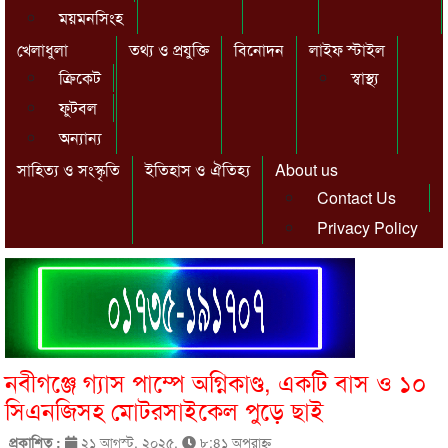
ময়মনসিংহ
খেলাধুলা
তথ্য ও প্রযুক্তি
বিনোদন
লাইফ স্টাইল
ক্রিকেট
স্বাস্থ্য
ফুটবল
অন্যান্য
সাহিত্য ও সংস্কৃতি
ইতিহাস ও ঐতিহ্য
About us
Contact Us
Privacy Policy
নবীগঞ্জে গ্যাস পাম্পে অগ্নিকাণ্ড, একটি বাস ও ১০
সিএনজিসহ মোটরসাইকেল পুড়ে ছাই
প্রকাশিত :
২১ আগস্ট, ২০২৫,
৮:৪১ অপরাহ্ণ