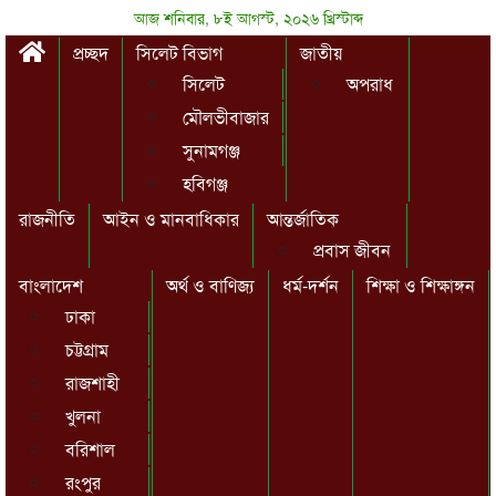
আজ শনিবার, ৮ই আগস্ট, ২০২৬ খ্রিস্টাব্দ
প্রচ্ছদ
সিলেট বিভাগ
জাতীয়
সিলেট
অপরাধ
মৌলভীবাজার
সুনামগঞ্জ
হবিগঞ্জ
রাজনীতি
আইন ও মানবাধিকার
আন্তর্জাতিক
প্রবাস জীবন
বাংলাদেশ
অর্থ ও বাণিজ্য
ধর্ম-দর্শন
শিক্ষা ও শিক্ষাঙ্গন
ঢাকা
চট্টগ্রাম
রাজশাহী
খুলনা
বরিশাল
রংপুর