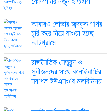
কোম্পানির নতুন ইতিহাস
আবারও লোভার জব্দকৃত পাথর
চুরি করে নিয়ে যাওয়া হচ্ছে
আটগ্রামে
রাজনৈতিক নেতৃবৃন্দ ও
সুধীজনদের সাথে কানাইঘাটের
নবাগত ইউএনও’র মতবিনিময়