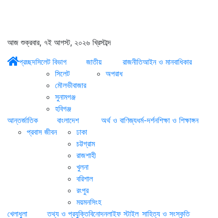
আজ শুক্রবার, ৭ই আগস্ট, ২০২৬ খ্রিস্টাব্দ
প্রচ্ছদ
সিলেট বিভাগ
জাতীয়
রাজনীতি
আইন ও মানবাধিকার
সিলেট
অপরাধ
মৌলভীবাজার
সুনামগঞ্জ
হবিগঞ্জ
আন্তর্জাতিক
বাংলাদেশ
অর্থ ও বাণিজ্য
ধর্ম-দর্শন
শিক্ষা ও শিক্ষাঙ্গন
প্রবাস জীবন
ঢাকা
চট্টগ্রাম
রাজশাহী
খুলনা
বরিশাল
রংপুর
ময়মনসিংহ
খেলাধুলা
তথ্য ও প্রযুক্তি
বিনোদন
লাইফ স্টাইল
সাহিত্য ও সংস্কৃতি