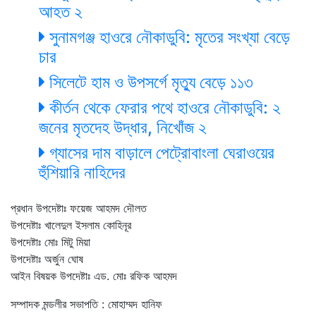
আহত ২
সুনামগঞ্জ হাওরে নৌকাডুবি: মৃতের সংখ্যা বেড়ে
চার
সিলেটে হাম ও উপসর্গে মৃত্যু বেড়ে ১১৩
কীর্তন থেকে ফেরার পথে হাওরে নৌকাডুবি: ২
জনের মৃতদেহ উদ্ধার, নিখোঁজ ২
গ্যাসের দাম বাড়ালে পেট্রোবাংলা ঘেরাওয়ের
হুঁশিয়ারি নাহিদের
প্রধান উপদেষ্টাঃ ফয়েজ আহমদ দৌলত
উপদেষ্টাঃ খালেদুল ইসলাম কোহিনূর
উপদেষ্টাঃ মোঃ মিটু মিয়া
উপদেষ্টাঃ অর্জুন ঘোষ
আইন বিষয়ক উপদেষ্টাঃ এড. মোঃ রফিক আহমদ
সম্পাদক মন্ডলীর সভাপতি : মোহাম্মদ হানিফ