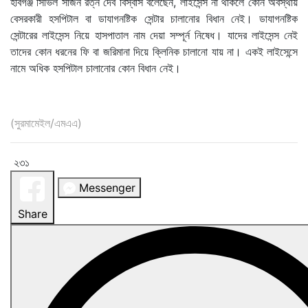
হবিগঞ্জ সিভিল সার্জন রত্ন দেব বিস্বাস বলেছেন, লাইসেন্স না থাকলে কোন অবস্থায়
বেসরকারী হসপিটাল বা ডাযাগনষ্টিক সেন্টার চালানোর বিধান নেই। ডাযাগনষ্টিক
সেন্টারের লাইসেন্স নিয়ে হাসপাতাল নাম দেয়া সম্পূর্ন নিষেধ। যাদের লাইসেন্স নেই
তাদের কোন ধরনের ফি বা জরিমানা দিয়ে ক্লিনিক চালানো যায় না। একই লাইসেন্সে
নামে অধিক হসপিটাল চালানোর কোন বিধান নেই।
(সুরমামেইল/এমএএ)
২৩১
Messenger
Share