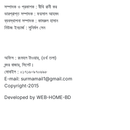
সম্পাদক ও প্রকাশক : বীথি রানী কর
ভারপ্রাপ্ত সম্পাদক : ফয়সাল আহমদ
ব্যবস্থাপনা সম্পাদক : কামরুল হাসান
নিউজ ইনচার্জ : সুনির্মল সেন
অফিস : রংমহল টাওয়ার, (৪র্থ তলা)
বন্দর বাজার, সিলেট।
মোবাইল : ০১৭১৬-৯৭০৬৯৮
E-mail: surmamail1@gmail.com
Copyright-2015
Developed by WEB-HOME-BD