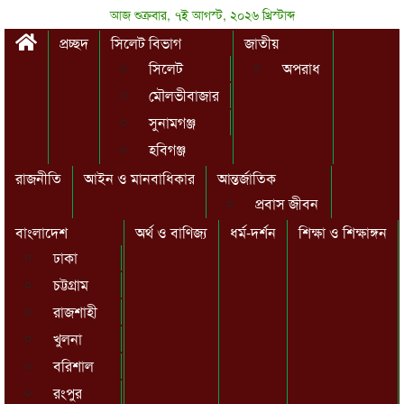
আজ শুক্রবার, ৭ই আগস্ট, ২০২৬ খ্রিস্টাব্দ
প্রচ্ছদ
সিলেট বিভাগ
জাতীয়
সিলেট
অপরাধ
মৌলভীবাজার
সুনামগঞ্জ
হবিগঞ্জ
রাজনীতি
আইন ও মানবাধিকার
আন্তর্জাতিক
প্রবাস জীবন
বাংলাদেশ
অর্থ ও বাণিজ্য
ধর্ম-দর্শন
শিক্ষা ও শিক্ষাঙ্গন
ঢাকা
চট্টগ্রাম
রাজশাহী
খুলনা
বরিশাল
রংপুর