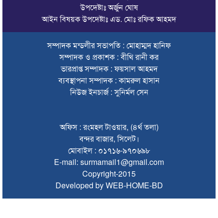
উপদেষ্টাঃ অর্জুন ঘোষ
চলতি অর্থবছরই স্থানীয় সরকারের সব স্তরের নির্বাচন: সিলেট প্রতিমন্ত্রী
আইন বিষয়ক উপদেষ্টাঃ এড. মোঃ রফিক আহমদ
সিলেট মহানগর বিএনপির সভাপতির দায়িত্বে ফিরলেন নাসিম হোসাইন
সম্পাদক মন্ডলীর সভাপতি : মোহাম্মদ হানিফ
সিলেটে হামের উপসর্গ নিয়ে আরও ২ শিশুর প্রাণহানি
সম্পাদক ও প্রকাশক : বীথি রানী কর
সিলেটে শিশুকন্যা ফাহিমা ধর্ষণচেষ্টা ও হত্যা মামলায় জাকিরের মৃত্যুদণ্ড
ভারপ্রাপ্ত সম্পাদক : ফয়সাল আহমদ
ব্যবস্থাপনা সম্পাদক : কামরুল হাসান
ইসরায়েলের বিরুদ্ধে সিদ্ধান্ত নিতে মুসলিম পররাষ্ট্রমন্ত্রীদের বৈঠক
নিউজ ইনচার্জ : সুনির্মল সেন
ভারতে শেখ হাসিনার বক্তব্যে ক্ষুব্ধ বাংলাদেশ
গণঅভ্যুত্থান দিবসে কানাইঘাটে প্রশাসনের উদ্যোগে আলোচনা সভা
অফিস : রংমহল টাওয়ার, (৪র্থ তলা)
অনুষ্ঠিত
বন্দর বাজার, সিলেট।
মোবাইল : ০১৭১৬-৯৭০৬৯৮
ভিসাসেবা নিয়ে ভারতীয় হাইকমিশনের সতর্কতা জারি
E-mail: surmamail1@gmail.com
Copyright-2015
জ্বালানি সংকট কাটতে সময় লাগবে: সিলেটে বাণিজ্যমন্ত্রী
Developed by WEB-HOME-BD
সিলেটে হামের উপসর্গ নিয়ে আরও ২ শিশুর মৃত্যু
যে ডকুমেন্টারিতে আবু সাঈদ নেই, সেটি কোনো ডকুমেন্টারি নয়: