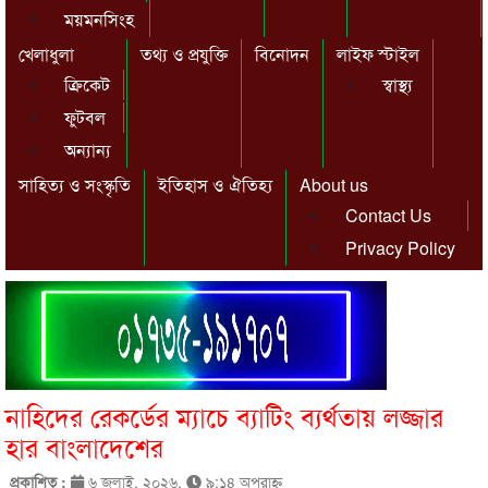
ময়মনসিংহ
খেলাধুলা
তথ্য ও প্রযুক্তি
বিনোদন
লাইফ স্টাইল
ক্রিকেট
স্বাস্থ্য
ফুটবল
অন্যান্য
সাহিত্য ও সংস্কৃতি
ইতিহাস ও ঐতিহ্য
About us
Contact Us
Privacy Policy
নাহিদের রেকর্ডের ম্যাচে ব্যাটিং ব্যর্থতায় লজ্জার
হার বাংলাদেশের
প্রকাশিত :
৬ জুলাই, ২০২৬,
৯:১৪ অপরাহ্ণ