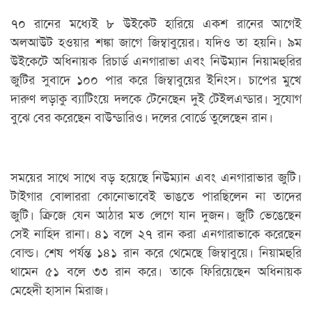
৭০ রানের মধ্যেই ৮ উইকেট হারিয়ে একশ রানের আগেই
অলআউট হওয়ার শঙ্কা জাগে জিম্বাবুয়ের। যদিও তা হয়নি। ৯ম
উইকেটে অধিনায়ক রিচার্ড এনগারাভা এবং নিউম্যান নিয়ামহুরির
জুটির সুবাদে ১০০ পার করে জিম্বাবুয়ের ইনিংস। চাপের মুখে
দারুণ লড়াকু ব্যাটিংয়ে দলকে টেনেছেন দুই টেইলএন্ডার। সুযোগ
বুঝে বের করেছেন বাউন্ডারিও। দলের বোর্ডে তুলেছেন রান।
সময়ের সাথে সাথে বড় হয়েছে নিউম্যান এবং এনগারাভার জুটি।
টাইগার বোলাররা কোনোভাবেই ভাঙতে পারছিলেন না তাদের
জুটি। ক্রিজে যেন আঠার মত লেগে যান দুজন। জুটি ভেঙেছেন
সেই নাহিদ রানা। ৪১ বলে ২৭ রান করা এনগারাভাকে করেছেন
বোল্ড। শেষ পর্যন্ত ১৪১ রান করে থেমেছে জিম্বাবুয়ে। নিয়ামহুরি
থামেন ৫১ বলে ৩৩ রান করে। তাকে ফিরিয়েছেন অধিনায়ক
মেহেদী হাসান মিরাজ।