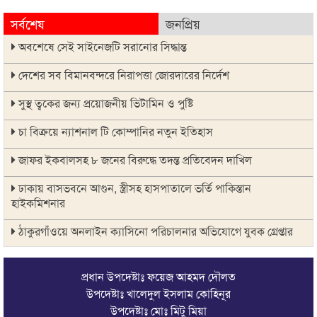
সর্বশেষ
জনপ্রিয়
অবশেষে সেই সাইনেজটি সরানোর সিদ্ধান্ত
দেশের সব বিমানবন্দরে নিরাপত্তা জোরদারের নির্দেশ
সুস্থ ত্বকের জন্য প্রয়োজনীয় ভিটামিন ও পুষ্টি
চা বিক্রয়ে ন্যাশনাল টি কোম্পানির নতুন ইতিহাস
জাফর ইকবালসহ ৮ জনের বিরুদ্ধে তদন্ত প্রতিবেদন দাখিল
ঢাকায় বাসভবনে আগুন, স্ত্রীসহ হাসপাতালে ভর্তি পাকিস্তান
হাইকমিশনার
ঠাকুরগাঁওয়ে অনলাইন ক্যাসিনো পরিচালনার অভিযোগে যুবক গ্রেপ্তার
আবারও লোভার জব্দকৃত পাথর চুরি করে নিয়ে যাওয়া হচ্ছে আটগ্রামে
প্রধান উপদেষ্টাঃ ফয়েজ আহমদ দৌলত
রাজনৈতিক নেতৃবৃন্দ ও সুধীজনদের সাথে কানাইঘাটের নবাগত
উপদেষ্টাঃ খালেদুল ইসলাম কোহিনূর
ইউএনও’র মতবিনিময়
উপদেষ্টাঃ মোঃ মিটু মিয়া