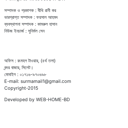
সম্পাদক ও প্রকাশক : বীথি রানী কর
ভারপ্রাপ্ত সম্পাদক : ফয়সাল আহমদ
ব্যবস্থাপনা সম্পাদক : কামরুল হাসান
নিউজ ইনচার্জ : সুনির্মল সেন
অফিস : রংমহল টাওয়ার, (৪র্থ তলা)
বন্দর বাজার, সিলেট।
মোবাইল : ০১৭১৬-৯৭০৬৯৮
E-mail: surmamail1@gmail.com
Copyright-2015
Developed by WEB-HOME-BD