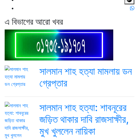
এ বিভাগের আরো খবর
সালমান শাহ হত্যা মামলায় ডন
গ্রেপ্তার
সালমান শাহ হত্যা: শাবনূরের
জড়িত থাকার দাবি রাজসাক্ষীর,
মুখ খুললেন নায়িকা