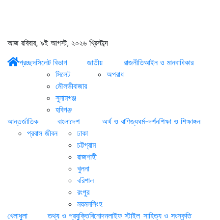
আজ রবিবার, ৯ই আগস্ট, ২০২৬ খ্রিস্টাব্দ
প্রচ্ছদ
সিলেট বিভাগ
জাতীয়
রাজনীতি
আইন ও মানবাধিকার
সিলেট
অপরাধ
মৌলভীবাজার
সুনামগঞ্জ
হবিগঞ্জ
আন্তর্জাতিক
বাংলাদেশ
অর্থ ও বাণিজ্য
ধর্ম-দর্শন
শিক্ষা ও শিক্ষাঙ্গন
প্রবাস জীবন
ঢাকা
চট্টগ্রাম
রাজশাহী
খুলনা
বরিশাল
রংপুর
ময়মনসিংহ
খেলাধুলা
তথ্য ও প্রযুক্তি
বিনোদন
লাইফ স্টাইল
সাহিত্য ও সংস্কৃতি