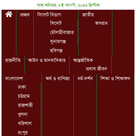
আজ শনিবার, ৮ই আগস্ট, ২০২৬ খ্রিস্টাব্দ
প্রচ্ছদ
সিলেট বিভাগ
জাতীয়
সিলেট
অপরাধ
মৌলভীবাজার
সুনামগঞ্জ
হবিগঞ্জ
রাজনীতি
আইন ও মানবাধিকার
আন্তর্জাতিক
প্রবাস জীবন
বাংলাদেশ
অর্থ ও বাণিজ্য
ধর্ম-দর্শন
শিক্ষা ও শিক্ষাঙ্গন
ঢাকা
চট্টগ্রাম
রাজশাহী
খুলনা
বরিশাল
রংপুর