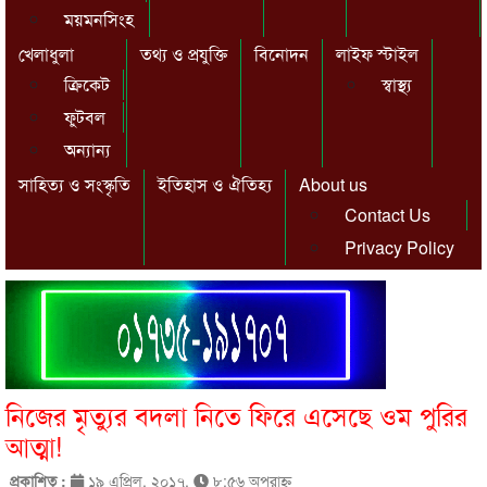
ময়মনসিংহ
খেলাধুলা
তথ্য ও প্রযুক্তি
বিনোদন
লাইফ স্টাইল
ক্রিকেট
স্বাস্থ্য
ফুটবল
অন্যান্য
সাহিত্য ও সংস্কৃতি
ইতিহাস ও ঐতিহ্য
About us
Contact Us
Privacy Policy
নিজের মৃত্যুর বদলা নিতে ফিরে এসেছে ওম পুরির
আত্মা!
প্রকাশিত :
১৯ এপ্রিল, ২০১৭,
৮:৫৬ অপরাহ্ণ