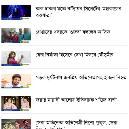
কাল ঢাকার মঞ্চে নাট্যায়ন সিলেটের ‘মহাকালের
অন্তর্যাত্রা’
গ্রেপ্তারের খবরকে ‘গুজব’ বললেন আসিফ
ফের নির্মাতা হিসেবে দেখা মিলবে মৌসুমীর
সড়ক দুর্ঘটনায় জনপ্রিয় অভিনেতাসহ ২ জন নিহত
জয়ার মায়াবী আলোয় ইতিবাচক শক্তির বার্তা
সেরা অভিনেতা-অভিনেত্রী নিশো-পুতুল, সেরা
সিনেমা ‘সাঁতাও’