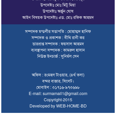
উপদেষ্টাঃ মোঃ মিটু মিয়া
রাজনৈতিক নেতৃবৃন্দ ও সুধীজনদের সাথে কানাইঘাটের নবাগত
উপদেষ্টাঃ অর্জুন ঘোষ
ইউএনও’র মতবিনিময়
আইন বিষয়ক উপদেষ্টাঃ এড. মোঃ রফিক আহমদ
চলতি অর্থবছরই স্থানীয় সরকারের সব স্তরের নির্বাচন: সিলেট প্রতিমন্ত্রী
সম্পাদক মন্ডলীর সভাপতি : মোহাম্মদ হানিফ
সিলেট মহানগর বিএনপির সভাপতির দায়িত্বে ফিরলেন নাসিম হোসাইন
সম্পাদক ও প্রকাশক : বীথি রানী কর
সিলেটে হামের উপসর্গ নিয়ে আরও ২ শিশুর প্রাণহানি
ভারপ্রাপ্ত সম্পাদক : ফয়সাল আহমদ
ব্যবস্থাপনা সম্পাদক : কামরুল হাসান
সিলেটে শিশুকন্যা ফাহিমা ধর্ষণচেষ্টা ও হত্যা মামলায় জাকিরের মৃত্যুদণ্ড
নিউজ ইনচার্জ : সুনির্মল সেন
ইসরায়েলের বিরুদ্ধে সিদ্ধান্ত নিতে মুসলিম পররাষ্ট্রমন্ত্রীদের বৈঠক
ভারতে শেখ হাসিনার বক্তব্যে ক্ষুব্ধ বাংলাদেশ
অফিস : রংমহল টাওয়ার, (৪র্থ তলা)
বন্দর বাজার, সিলেট।
গণঅভ্যুত্থান দিবসে কানাইঘাটে প্রশাসনের উদ্যোগে আলোচনা সভা
মোবাইল : ০১৭১৬-৯৭০৬৯৮
অনুষ্ঠিত
E-mail: surmamail1@gmail.com
Copyright-2015
ভিসাসেবা নিয়ে ভারতীয় হাইকমিশনের সতর্কতা জারি
Developed by WEB-HOME-BD
জ্বালানি সংকট কাটতে সময় লাগবে: সিলেটে বাণিজ্যমন্ত্রী