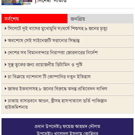
সর্বশেষ
জনপ্রিয়
সিলেটে দুই বাসের মুখোমুখি সংঘর্ষে শিশুসহ ৯ জনের মৃত্যু
অবশেষে সেই সাইনেজটি সরানোর সিদ্ধান্ত
দেশের সব বিমানবন্দরে নিরাপত্তা জোরদারের নির্দেশ
সুস্থ ত্বকের জন্য প্রয়োজনীয় ভিটামিন ও পুষ্টি
চা বিক্রয়ে ন্যাশনাল টি কোম্পানির নতুন ইতিহাস
জাফর ইকবালসহ ৮ জনের বিরুদ্ধে তদন্ত প্রতিবেদন দাখিল
ঢাকায় বাসভবনে আগুন, স্ত্রীসহ হাসপাতালে ভর্তি পাকিস্তান
হাইকমিশনার
ঠাকুরগাঁওয়ে অনলাইন ক্যাসিনো পরিচালনার অভিযোগে যুবক গ্রেপ্তার
প্রধান উপদেষ্টাঃ ফয়েজ আহমদ দৌলত
আবারও লোভার জব্দকৃত পাথর চুরি করে নিয়ে যাওয়া হচ্ছে আটগ্রামে
উপদেষ্টাঃ খালেদুল ইসলাম কোহিনূর