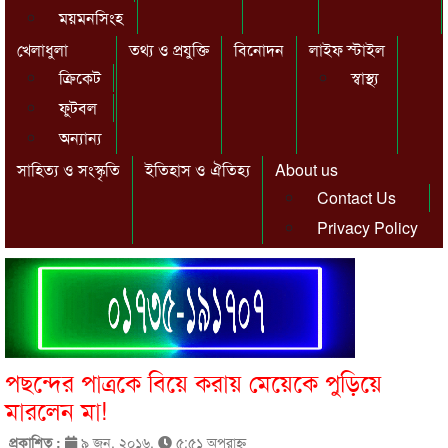
ময়মনসিংহ
খেলাধুলা
তথ্য ও প্রযুক্তি
বিনোদন
লাইফ স্টাইল
ক্রিকেট
স্বাস্থ্য
ফুটবল
অন্যান্য
সাহিত্য ও সংস্কৃতি
ইতিহাস ও ঐতিহ্য
About us
Contact Us
Privacy Policy
পছন্দের পাত্রকে বিয়ে করায় মেয়েকে পুড়িয়ে
মারলেন মা!
প্রকাশিত :
৯ জুন, ২০১৬,
৫:৫১ অপরাহ্ণ