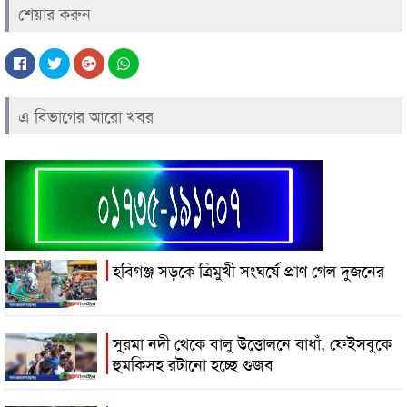
শেয়ার করুন
এ বিভাগের আরো খবর
হবিগঞ্জ সড়কে ত্রিমুখী সংঘর্ষে প্রাণ গেল দুজনের
সুরমা নদী থেকে বালু উত্তোলনে বাধাঁ, ফেইসবুকে
হুমকিসহ রটানো হচ্ছে গুজব