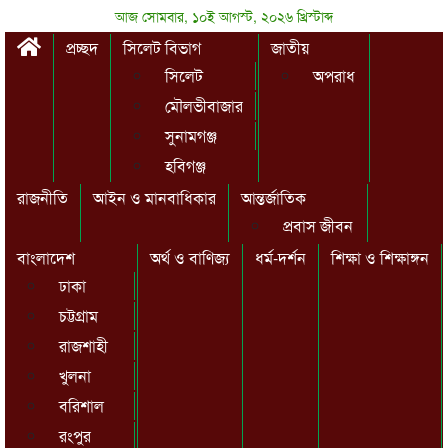
আজ সোমবার, ১০ই আগস্ট, ২০২৬ খ্রিস্টাব্দ
প্রচ্ছদ
সিলেট বিভাগ
জাতীয়
সিলেট
অপরাধ
মৌলভীবাজার
সুনামগঞ্জ
হবিগঞ্জ
রাজনীতি
আইন ও মানবাধিকার
আন্তর্জাতিক
প্রবাস জীবন
বাংলাদেশ
অর্থ ও বাণিজ্য
ধর্ম-দর্শন
শিক্ষা ও শিক্ষাঙ্গন
ঢাকা
চট্টগ্রাম
রাজশাহী
খুলনা
বরিশাল
রংপুর