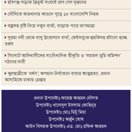
হবিগঞ্জ সড়কে ত্রিমুখী সংঘর্ষে প্রাণ গেল দুজনের
সৌদিতে কারখানায় আগুনে পুড়ে ১০ বাংলাদেশি নিহত
বজ্রসহ বৃষ্টি নিয়ে নতুন বার্তা, বাড়তে পারে তাপমাত্রা
সুরমা নদী থেকে বালু উত্তোলনে বাধাঁ, ফেইসবুকে হুমকিসহ রটানো হচ্ছে
গুজব
সিলেটে আদিবাসীদের সাংবিধানিক স্বীকৃতি ও ‘সমতল ভূমি কমিশন’
গঠনের দাবী
স্কুলছাত্রীকে ‘ধর্ষণ’; অপমান-নির্যাতনে বাবার আত্মহত্যা, প্রধান
আসামিকে ঢাকায় গ্রেপ্তার
সালমান শাহ হত্যা মামলায় ডন গ্রেপ্তার
প্রধান উপদেষ্টাঃ ফয়েজ আহমদ দৌলত
সালমান শাহ হত্যা: শাবনূরের জড়িত থাকার দাবি রাজসাক্ষীর, মুখ
উপদেষ্টাঃ খালেদুল ইসলাম কোহিনূর
খুললেন নায়িকা
উপদেষ্টাঃ মোঃ মিটু মিয়া
উপদেষ্টাঃ অর্জুন ঘোষ
চোরাচালানের আসামিকে ছাড়াতে না পেরে পুলিশের বিরুদ্ধে অপপ্রচার
আইন বিষয়ক উপদেষ্টাঃ এড. মোঃ রফিক আহমদ