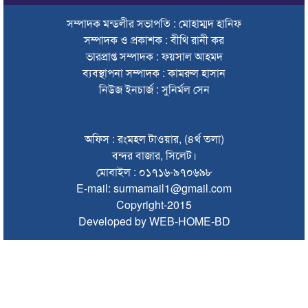
সেই দুই বাসের রেজিস্ট্রেশন বাতিল, চালক-মালিকদের হাজিরের নির্দেশ
সম্পাদক মন্ডলীর সভাপতি : মোহাম্মদ হানিফ
এক মাসে সিলেটের সড়কে ঝরল ৩১ প্রাণ
সম্পাদক ও প্রকাশক : বীথি রানী কর
ভারপ্রাপ্ত সম্পাদক : ফয়সাল আহমদ
সুনামগঞ্জে ভাইকে বাঁচাতে গিয়ে প্রাণ গেল বোনেরও
ব্যবস্থাপনা সম্পাদক : কামরুল হাসান
সিলেটে আইসিইউ না পেয়ে হামে আক্রান্ত শিশু মৃত্যুর অভিযোগ
নিউজ ইনচার্জ : সুনির্মল সেন
১৪৪ ধারা উপেক্ষা করে দিরাইয়ে বিএনপির দুই পক্ষের মিছিল-সমাবেশ
অফিস : রংমহল টাওয়ার, (৪র্থ তলা)
সিলেটে বাস দুর্ঘটনায় মৃতদের পরিবার পাবে ৫ লাখ টাকা
বন্দর বাজার, সিলেট।
ঠাকুরগাঁওয়ে মোটরসাইকেল দুর্ঘটনায় পথচারীসহ ২ জনের মৃত্যু
মোবাইল : ০১৭১৬-৯৭০৬৯৮
E-mail: surmamail1@gmail.com
আরেক অনলাইন ক্যাসিনো পরিচালনাকারীকে গ্রেপ্তার করেছে ডিবি
Copyright-2015
Developed by WEB-HOME-BD
সিলেটে দুই বাসের মুখোমুখি সংঘর্ষে শিশুসহ ৯ জনের মৃত্যু
অবশেষে সেই সাইনেজটি সরানোর সিদ্ধান্ত
দেশের সব বিমানবন্দরে নিরাপত্তা জোরদারের নির্দেশ
সুস্থ ত্বকের জন্য প্রয়োজনীয় ভিটামিন ও পুষ্টি