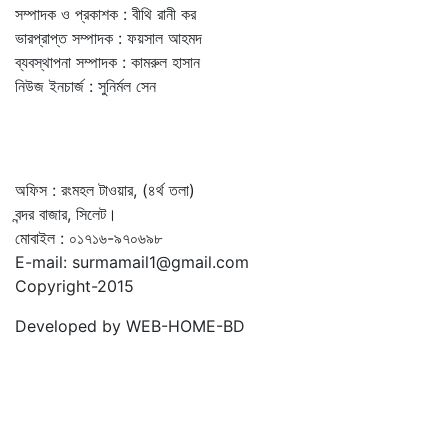
সম্পাদক ও প্রকাশক : বীথি রানী কর
ভারপ্রাপ্ত সম্পাদক : ফয়সাল আহমদ
ব্যবস্থাপনা সম্পাদক : কামরুল হাসান
নিউজ ইনচার্জ : সুনির্মল সেন
অফিস : রংমহল টাওয়ার, (৪র্থ তলা)
বন্দর বাজার, সিলেট।
মোবাইল : ০১৭১৬-৯৭০৬৯৮
E-mail: surmamail1@gmail.com
Copyright-2015
Developed by WEB-HOME-BD