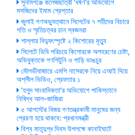
সুনামগঞ্জে কলেজছাত্রী ‘ধর্ষণ’র অভিযোগে
মসজিদের ইমাম গ্রেপ্তার
জুলাই গণঅভ্যুত্থানে সিলেটের ৭ শহীদের বিচারে
গতি ও স্মৃতিচত্বর চান স্বজনরা
শাল্লায় বিদ্যুৎস্পৃষ্টে ২ কিশোরের মৃত্যু
সিলেটে ডিবি পরিচয়ে কিশোরকে অপহরণের চেষ্টা,
অভিযুক্তকে গণপিটুনি ও গাড়ি ভাঙচুর
মৌলভীবাজারে এমপি নাসেরকে নিয়ে এআই দিয়ে
অশ্লীল ভিডিও, গ্রেফতার ১
‘হলুদ সাংবাদিকতা’র অভিযোগে পাকিস্তানে
নিষিদ্ধ আল-জাজিরা
৫ আগস্টের বিজয় গণতন্ত্রকামী মানুষের জন্য
প্রেরণা হয়ে থাকবে: প্রধানমন্ত্রী
বিশ্ব মাতৃদুগ্ধ দিবস উপলক্ষে কানাইঘাটে