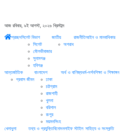
আজ রবিবার, ৯ই আগস্ট, ২০২৬ খ্রিস্টাব্দ
প্রচ্ছদ
সিলেট বিভাগ
জাতীয়
রাজনীতি
আইন ও মানবাধিকার
সিলেট
অপরাধ
মৌলভীবাজার
সুনামগঞ্জ
হবিগঞ্জ
আন্তর্জাতিক
বাংলাদেশ
অর্থ ও বাণিজ্য
ধর্ম-দর্শন
শিক্ষা ও শিক্ষাঙ্গন
প্রবাস জীবন
ঢাকা
চট্টগ্রাম
রাজশাহী
খুলনা
বরিশাল
রংপুর
ময়মনসিংহ
খেলাধুলা
তথ্য ও প্রযুক্তি
বিনোদন
লাইফ স্টাইল
সাহিত্য ও সংস্কৃতি