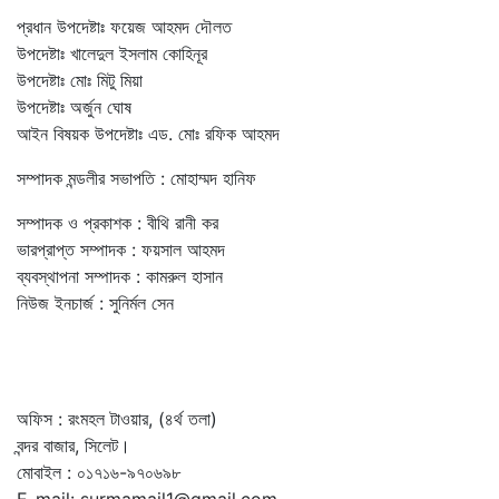
প্রধান উপদেষ্টাঃ ফয়েজ আহমদ দৌলত
উপদেষ্টাঃ খালেদুল ইসলাম কোহিনূর
উপদেষ্টাঃ মোঃ মিটু মিয়া
উপদেষ্টাঃ অর্জুন ঘোষ
আইন বিষয়ক উপদেষ্টাঃ এড. মোঃ রফিক আহমদ
সম্পাদক মন্ডলীর সভাপতি : মোহাম্মদ হানিফ
সম্পাদক ও প্রকাশক : বীথি রানী কর
ভারপ্রাপ্ত সম্পাদক : ফয়সাল আহমদ
ব্যবস্থাপনা সম্পাদক : কামরুল হাসান
নিউজ ইনচার্জ : সুনির্মল সেন
অফিস : রংমহল টাওয়ার, (৪র্থ তলা)
বন্দর বাজার, সিলেট।
মোবাইল : ০১৭১৬-৯৭০৬৯৮
E-mail: surmamail1@gmail.com