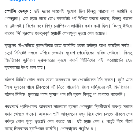
স্পোর্টস ডেস্ক :
দুই দলের সামনেই সুযোগ ছিল কিন্তু পারলো না জার্মানি ও
পোল্যান্ড। এক ম্যাচ হাতে রেখে নকআউট পর্ব নিশ্চিত করতে পারতে, কিন্তু পারলো
না দুইদলই। বিশেষ করে বিশ্ব চ্যাম্পিয়ান জার্মানির করার কথা ছিল। কিন্তু ইউরো
কাপের ‘সি’ গ্রুপের গুরুত্বপূর্ণ ম্যাচটি গোলশূন্য ড্রয়ে শেষ হয়েছে।
ফ্রান্সের সাঁ-দেনিতে বৃহস্পতিবার রাতে জার্মানির শুরুটা দুর্দান্ত আশা করেছিল সবাই।
চতুর্থ মিনিটেই দলকে এগিয়ে দেওয়ার সুযোগ পেয়েছিলেন মারিও গোটসে। কিন্তু
মিডফিল্ডার জুলিয়ান ড্রাক্সলারের ক্রসে বায়ার্ন মিউনিখের এই ফরোয়ার্ডের হেড
ক্রসবারের উপর চলে যায়।
ষষ্ঠদশ মিনিটে গোল করার মতো অবস্থানে বল পেয়েছিলেন টনি ক্রুস। ছুটে এসে
টমাস মুলারের পাসে ঠিকমতো শট নিতে পারেননি রিয়াল মাদ্রিদের এই মিডফিল্ডার।
ষষ্ঠদশ মিনিটে মুলারের পাসে সুযোগ পান টনি ক্রুস কিন্তু পা লাগাতে পারেননি।
প্রথমার্ধে প্রতিপক্ষের আক্রমণ সামলাতে ব্যস্ত পোল্যান্ড দ্বিতীয়ার্ধে অবশ্য সমানে
সমান খেলতে থাকে। আক্রমন পাল্টা আক্রমনের মধ্য দিয়ে খেলা চলতে থাকলে শেষ
পর্যন্ত গোল শূণ্য ড্রয়েই শেষ করতে হয়। দুই ম্যাচ শেষ ৪ পয়েন্ট নিয়ে শীর্ষে
আছে তিনবারের চ্যাম্পিয়ন জার্মানি। পোল্যান্ডের পয়েন্টও ৪।