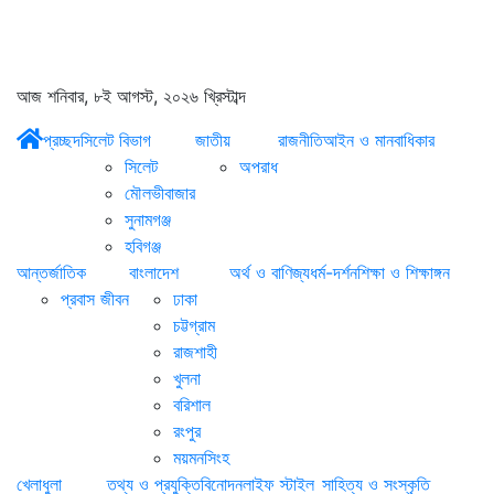
আজ শনিবার, ৮ই আগস্ট, ২০২৬ খ্রিস্টাব্দ
প্রচ্ছদ
সিলেট বিভাগ
জাতীয়
রাজনীতি
আইন ও মানবাধিকার
সিলেট
অপরাধ
মৌলভীবাজার
সুনামগঞ্জ
হবিগঞ্জ
আন্তর্জাতিক
বাংলাদেশ
অর্থ ও বাণিজ্য
ধর্ম-দর্শন
শিক্ষা ও শিক্ষাঙ্গন
প্রবাস জীবন
ঢাকা
চট্টগ্রাম
রাজশাহী
খুলনা
বরিশাল
রংপুর
ময়মনসিংহ
খেলাধুলা
তথ্য ও প্রযুক্তি
বিনোদন
লাইফ স্টাইল
সাহিত্য ও সংস্কৃতি