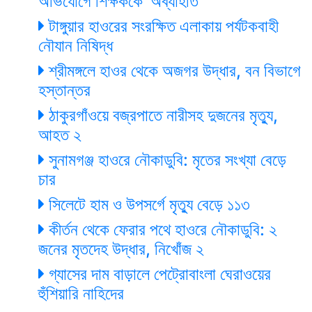
অভিযোগে শিক্ষককে ‘অব্যাহতি’
টাঙ্গুয়ার হাওরের সংরক্ষিত এলাকায় পর্যটকবাহী
নৌযান নিষিদ্ধ
শ্রীমঙ্গলে হাওর থেকে অজগর উদ্ধার, বন বিভাগে
হস্তান্তর
ঠাকুরগাঁওয়ে বজ্রপাতে নারীসহ দুজনের মৃত্যু,
আহত ২
সুনামগঞ্জ হাওরে নৌকাডুবি: মৃতের সংখ্যা বেড়ে
চার
সিলেটে হাম ও উপসর্গে মৃত্যু বেড়ে ১১৩
কীর্তন থেকে ফেরার পথে হাওরে নৌকাডুবি: ২
জনের মৃতদেহ উদ্ধার, নিখোঁজ ২
গ্যাসের দাম বাড়ালে পেট্রোবাংলা ঘেরাওয়ের
হুঁশিয়ারি নাহিদের