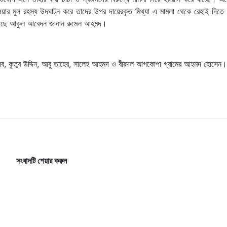
র মুল রহস্য উদঘাটন করে তাদের উপর দায়েরকৃত মিথ্যা এ মামলা থেকে রেহাই দিতে 
ক্ষের কাছে আকুল আবেদন জানান রুমেল আহমদ।
ুতলিব, কুতুব উদ্দিন, আবু তাহের, সালেহ আহমদ ও বীরদল আগকোপা গ্রামের আহমদ হোসেন।
সংবাদটি শেয়ার করুন