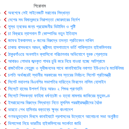
শিরোনাম
অবশেষে সেই সাইনেজটি সরানোর সিদ্ধান্ত
দেশের সব বিমানবন্দরে নিরাপত্তা জোরদারের নির্দেশ
সুস্থ ত্বকের জন্য প্রয়োজনীয় ভিটামিন ও পুষ্টি
চা বিক্রয়ে ন্যাশনাল টি কোম্পানির নতুন ইতিহাস
জাফর ইকবালসহ ৮ জনের বিরুদ্ধে তদন্ত প্রতিবেদন দাখিল
ঢাকায় বাসভবনে আগুন, স্ত্রীসহ হাসপাতালে ভর্তি পাকিস্তান হাইকমিশনার
ঠাকুরগাঁওয়ে অনলাইন ক্যাসিনো পরিচালনার অভিযোগে যুবক গ্রেপ্তার
আবারও লোভার জব্দকৃত পাথর চুরি করে নিয়ে যাওয়া হচ্ছে আটগ্রামে
রাজনৈতিক নেতৃবৃন্দ ও সুধীজনদের সাথে কানাইঘাটের নবাগত ইউএনও’র মতবিনিময়
চলতি অর্থবছরই স্থানীয় সরকারের সব স্তরের নির্বাচন: সিলেট প্রতিমন্ত্রী
সিলেট মহানগর বিএনপির সভাপতির দায়িত্বে ফিরলেন নাসিম হোসাইন
সিলেটে হামের উপসর্গ নিয়ে আরও ২ শিশুর প্রাণহানি
সিলেটে শিশুকন্যা ফাহিমা ধর্ষণচেষ্টা ও হত্যা মামলায় জাকিরের মৃত্যুদণ্ড
ইসরায়েলের বিরুদ্ধে সিদ্ধান্ত নিতে মুসলিম পররাষ্ট্রমন্ত্রীদের বৈঠক
ভারতে শেখ হাসিনার বক্তব্যে ক্ষুব্ধ বাংলাদেশ
গণঅভ্যুত্থান দিবসে কানাইঘাটে প্রশাসনের উদ্যোগে আলোচনা সভা অনুষ্ঠিত
ভিসাসেবা নিয়ে ভারতীয় হাইকমিশনের সতর্কতা জারি