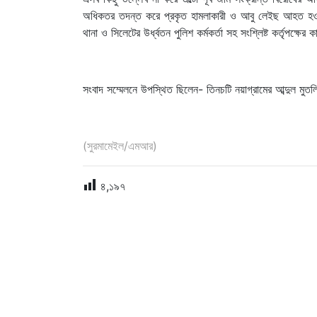
অধিকতর তদন্ত করে প্রকৃত হামলাকারী ও আবু লেইছ আহত হওয়া
থানা ও সিলেটের উর্ধ্বতন পুলিশ কর্মকর্তা সহ সংশ্লিষ্ট কর্তৃপ
সংবাদ সম্মেলনে উপস্থিত ছিলেন- তিনচটি নয়াগ্রামের আব্দুল ম
(সুরমামেইল/এমআর)
৪,১৯৭