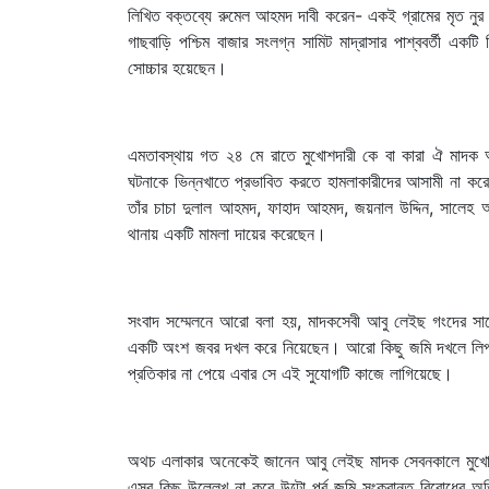
লিখিত বক্তব্যে রুমেল আহমদ দাবী করেন- একই গ্রামের মৃত নুর 
গাছবাড়ি পশ্চিম বাজার সংলগ্ন সামিট মাদ্রাসার পাশ্ববর্তী এক
সোচ্চার হয়েছেন।
এমতাবস্থায় গত ২৪ মে রাতে মুখোশদারী কে বা কারা ঐ মাদক
ঘটনাকে ভিন্নখাতে প্রভাবিত করতে হামলাকারীদের আসামী না করে উ
তাঁর চাচা দুলাল আহমদ, ফাহাদ আহমদ, জয়নাল উদ্দিন, সালেহ
থানায় একটি মামলা দায়ের করেছেন।
সংবাদ সম্মেলনে আরো বলা হয়, মাদকসেবী আবু লেইছ গংদের সাথে
একটি অংশ জবর দখল করে নিয়েছেন। আরো কিছু জমি দখলে লিপ্ত 
প্রতিকার না পেয়ে এবার সে এই সুযোগটি কাজে লাগিয়েছে।
অথচ এলাকার অনেকেই জানেন আবু লেইছ মাদক সেবনকালে মুখোশদা
এসব কিছু উল্লেখ না করে উল্টো পূর্ব জমি সংক্রান্ত বিরোধের 