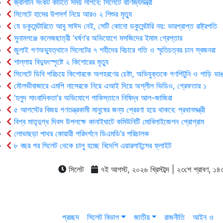
জ্বালানি সংকট কাটতে সময় লাগবে: সিলেটে বাণিজ্যমন্ত্রী
সিলেটে হামের উপসর্গ নিয়ে আরও ২ শিশুর মৃত্যু
যে ডকুমেন্টারিতে আবু সাঈদ নেই, সেটি কোনো ডকুমেন্টারি নয়: ভারপ্রাপ্ত রাষ্ট্রপতি
সুনামগঞ্জে কলেজছাত্রী ‘ধর্ষণ’র অভিযোগে মসজিদের ইমাম গ্রেপ্তার
জুলাই গণঅভ্যুত্থানে সিলেটের ৭ শহীদের বিচারে গতি ও স্মৃতিচত্বর চান স্বজনরা
শাল্লায় বিদ্যুৎস্পৃষ্টে ২ কিশোরের মৃত্যু
সিলেটে ডিবি পরিচয়ে কিশোরকে অপহরণের চেষ্টা, অভিযুক্তকে গণপিটুনি ও গাড়ি ভাঙ
মৌলভীবাজারে এমপি নাসেরকে নিয়ে এআই দিয়ে অশ্লীল ভিডিও, গ্রেফতার ১
‘হলুদ সাংবাদিকতা’র অভিযোগে পাকিস্তানে নিষিদ্ধ আল-জাজিরা
৫ আগস্টের বিজয় গণতন্ত্রকামী মানুষের জন্য প্রেরণা হয়ে থাকবে: প্রধানমন্ত্রী
বিশ্ব মাতৃদুগ্ধ দিবস উপলক্ষে কানাইঘাটে কমিউনিটি মোবিলাইজেশন প্রোগ্রাম
লোভাছড়া পাথর কোয়ারী পরিদর্শনে ডিএমডি’র পরিচালক
৮ বছর পর সিলেট থেকে চালু হচ্ছে বিদেশি এয়ারলাইন্সের ফ্লাইট
সিলেট
৭ই আগস্ট, ২০২৬ খ্রিস্টাব্দ | ২৩শে শ্রাবণ, ১৪৩৩ 
প্রচ্ছদ
সিলেট বিভাগ
জাতীয়
রাজনীতি
আইন ও