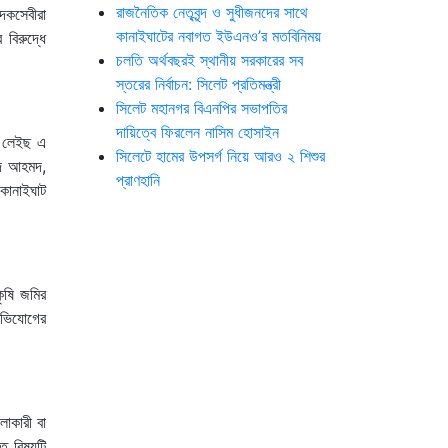
রাজনৈতিক নেতৃবৃন্দ ও সুধীজনদের সাথে
াদকসেবীরা
কানাইঘাটের নবাগত ইউএনও’র মতবিনিময়
বিরুদ্ধে
চলতি অর্থবছরই স্থানীয় সরকারের সব
স্তরের নির্বাচন: সিলেট প্রতিমন্ত্রী
সিলেট মহানগর বিএনপির সভাপতির
দায়িত্বে ফিরলেন নাসিম হোসাইন
ু লেইছ এ
সিলেটে হামের উপসর্গ নিয়ে আরও ২ শিশুর
রিদ আহমদ,
প্রাণহানি
কানাইঘাট
ৃষি জমির
অভিযোগের
াকারী বা
তে বিষয়টি