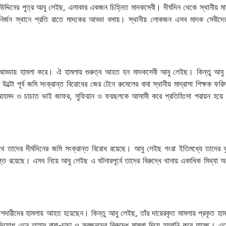
উদ্দিনের পুত্র আবু লেইছ, এলাকার একজন চিহ্নিত মাদকসেবী। দীর্ঘদিন থেকে স্থানীয় ম
টি নির্জন স্থানে প্রতি রাতে মাদকের আড্ডা বসায়। স্থানীয় লোকজন এসব মাদক সেবীদের 
 আড্ডায় হামলা করে। ঐ হামলায় গুরুত্ব আহত হন মাদকসেবী আবু লেইছ। কিন্তু আব
ল্টো পূর্ব জমি সংক্রান্ত বিরোধের জের টেনে রুমেলের বাবা স্থানীয় মাদ্রাসা শিক্ষক ফ
 আহমদ ও চাচাত ভাই জাফর, সুফিয়ান ও ফয়ছলকে আসামী করে প্রতিহিংসা পরায়ন হয়ে 
 তাদের দীর্ঘদিনের জমি সংক্রান্ত বিরোধ রয়েছে। আবু লেইছ গংরা ইতিমধ্যে তাদের ক
রয়েছে। এসব নিয়ে আবু লেইছ এ ঘটনারপূর্বে তাদের বিরুদ্ধে থানায় একাধিক মিথ্যা 
রীদের হামলায় আহত হয়েছেন। কিন্তু আবু লেইছ, তাঁর দায়েরকৃত মামলায় প্রকৃত হামল
অভিযোগ এনে তাহার বাবা-চাচা ও স্বজনদের বিরুদ্ধে মামলা দিয়ে হয়রানি করে যাচ্ছে। এ