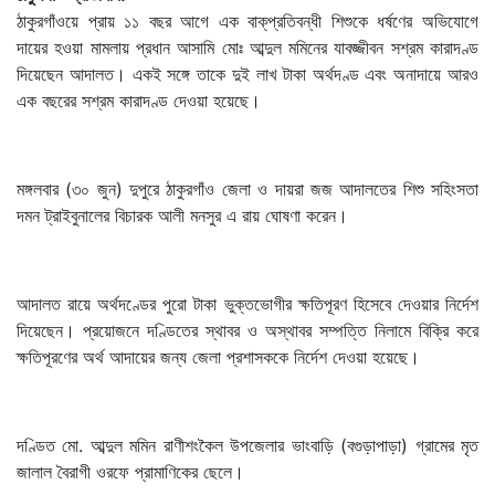
ঠাকুরগাঁওয়ে প্রায় ১১ বছর আগে এক বাক্‌প্রতিবন্ধী শিশুকে ধর্ষণের অভিযোগে
দায়ের হওয়া মামলায় প্রধান আসামি মোঃ আব্দুল মমিনের যাবজ্জীবন সশ্রম কারাদণ্ড
দিয়েছেন আদালত। একই সঙ্গে তাকে দুই লাখ টাকা অর্থদণ্ড এবং অনাদায়ে আরও
এক বছরের সশ্রম কারাদণ্ড দেওয়া হয়েছে।
মঙ্গলবার (৩০ জুন) দুপুরে ঠাকুরগাঁও জেলা ও দায়রা জজ আদালতের শিশু সহিংসতা
দমন ট্রাইবুনালের বিচারক আলী মনসুর এ রায় ঘোষণা করেন।
আদালত রায়ে অর্থদণ্ডের পুরো টাকা ভুক্তভোগীর ক্ষতিপূরণ হিসেবে দেওয়ার নির্দেশ
দিয়েছেন। প্রয়োজনে দণ্ডিতের স্থাবর ও অস্থাবর সম্পত্তি নিলামে বিক্রি করে
ক্ষতিপূরণের অর্থ আদায়ের জন্য জেলা প্রশাসককে নির্দেশ দেওয়া হয়েছে।
দণ্ডিত মো. আব্দুল মমিন রাণীশংকৈল উপজেলার ভাংবাড়ি (বগুড়াপাড়া) গ্রামের মৃত
জালাল বৈরাগী ওরফে প্রামাণিকের ছেলে।