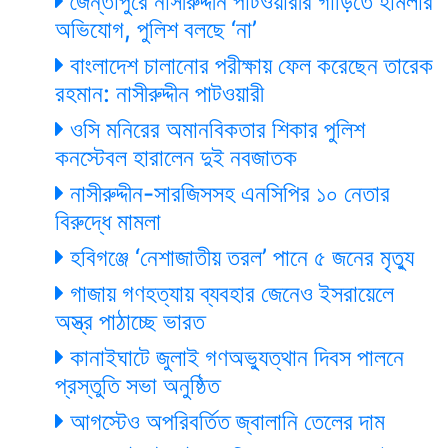
জৈন্তাপুরে নাসীরুদ্দীন পাটওয়ারীর গাড়িতে হামলার
অভিযোগ, পুলিশ বলছে ‘না’
বাংলাদেশ চালানোর পরীক্ষায় ফেল করেছেন তারেক
রহমান: নাসীরুদ্দীন পাটওয়ারী
ওসি মনিরের অমানবিকতার শিকার পুলিশ
কনস্টেবল হারালেন দুই নবজাতক
নাসীরুদ্দীন-সারজিসসহ এনসিপির ১০ নেতার
বিরুদ্ধে মামলা
হবিগঞ্জে ‘নেশাজাতীয় তরল’ পানে ৫ জনের মৃত্যু
গাজায় গণহত্যায় ব্যবহার জেনেও ইসরায়েলে
অস্ত্র পাঠাচ্ছে ভারত
কানাইঘাটে জুলাই গণঅভ্যুত্থান দিবস পালনে
প্রস্তুতি সভা অনুষ্ঠিত
আগস্টেও অপরিবর্তিত জ্বালানি তেলের দাম