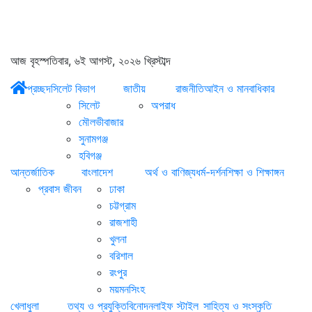
আজ বৃহস্পতিবার, ৬ই আগস্ট, ২০২৬ খ্রিস্টাব্দ
প্রচ্ছদ
সিলেট বিভাগ
জাতীয়
রাজনীতি
আইন ও মানবাধিকার
সিলেট
অপরাধ
মৌলভীবাজার
সুনামগঞ্জ
হবিগঞ্জ
আন্তর্জাতিক
বাংলাদেশ
অর্থ ও বাণিজ্য
ধর্ম-দর্শন
শিক্ষা ও শিক্ষাঙ্গন
প্রবাস জীবন
ঢাকা
চট্টগ্রাম
রাজশাহী
খুলনা
বরিশাল
রংপুর
ময়মনসিংহ
খেলাধুলা
তথ্য ও প্রযুক্তি
বিনোদন
লাইফ স্টাইল
সাহিত্য ও সংস্কৃতি