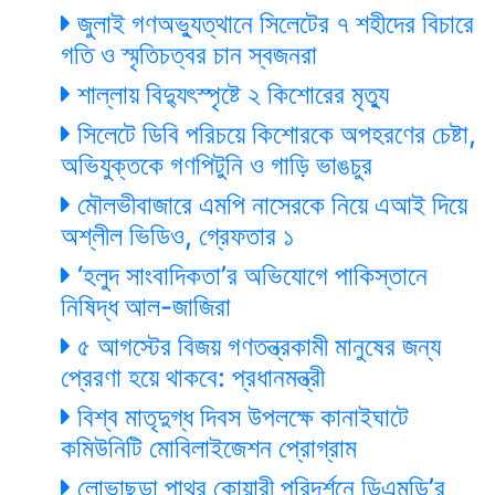
জুলাই গণঅভ্যুত্থানে সিলেটের ৭ শহীদের বিচারে
গতি ও স্মৃতিচত্বর চান স্বজনরা
শাল্লায় বিদ্যুৎস্পৃষ্টে ২ কিশোরের মৃত্যু
সিলেটে ডিবি পরিচয়ে কিশোরকে অপহরণের চেষ্টা,
অভিযুক্তকে গণপিটুনি ও গাড়ি ভাঙচুর
মৌলভীবাজারে এমপি নাসেরকে নিয়ে এআই দিয়ে
অশ্লীল ভিডিও, গ্রেফতার ১
‘হলুদ সাংবাদিকতা’র অভিযোগে পাকিস্তানে
নিষিদ্ধ আল-জাজিরা
৫ আগস্টের বিজয় গণতন্ত্রকামী মানুষের জন্য
প্রেরণা হয়ে থাকবে: প্রধানমন্ত্রী
বিশ্ব মাতৃদুগ্ধ দিবস উপলক্ষে কানাইঘাটে
কমিউনিটি মোবিলাইজেশন প্রোগ্রাম
লোভাছড়া পাথর কোয়ারী পরিদর্শনে ডিএমডি’র