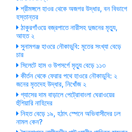
শ্রীমঙ্গলে হাওর থেকে অজগর উদ্ধার, বন বিভাগে
হস্তান্তর
ঠাকুরগাঁওয়ে বজ্রপাতে নারীসহ দুজনের মৃত্যু,
আহত ২
সুনামগঞ্জ হাওরে নৌকাডুবি: মৃতের সংখ্যা বেড়ে
চার
সিলেটে হাম ও উপসর্গে মৃত্যু বেড়ে ১১৩
কীর্তন থেকে ফেরার পথে হাওরে নৌকাডুবি: ২
জনের মৃতদেহ উদ্ধার, নিখোঁজ ২
গ্যাসের দাম বাড়ালে পেট্রোবাংলা ঘেরাওয়ের
হুঁশিয়ারি নাহিদের
নিহত বেড়ে ১৯, হঠাৎ স্পেনে অভিবাসীদের ঢল
নামল কেন?