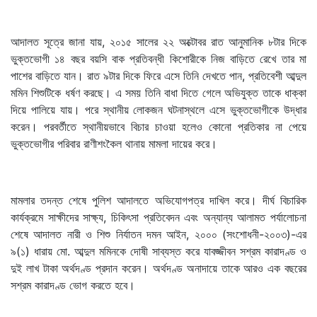
আদালত সূত্রে জানা যায়, ২০১৫ সালের ২২ অক্টোবর রাত আনুমানিক ৮টার দিকে
ভুক্তভোগী ১৪ বছর বয়সি বাক প্রতিবন্ধী কিশোরীকে নিজ বাড়িতে রেখে তার মা
পাশের বাড়িতে যান। রাত ৯টার দিকে ফিরে এসে তিনি দেখতে পান, প্রতিবেশী আব্দুল
মমিন শিশুটিকে ধর্ষণ করছে। এ সময় তিনি বাধা দিতে গেলে অভিযুক্ত তাকে ধাক্কা
দিয়ে পালিয়ে যায়। পরে স্থানীয় লোকজন ঘটনাস্থলে এসে ভুক্তভোগীকে উদ্ধার
করেন। পরবর্তীতে স্থানীয়ভাবে বিচার চাওয়া হলেও কোনো প্রতিকার না পেয়ে
ভুক্তভোগীর পরিবার রাণীশংকৈল থানায় মামলা দায়ের করে।
মামলার তদন্ত শেষে পুলিশ আদালতে অভিযোগপত্র দাখিল করে। দীর্ঘ বিচারিক
কার্যক্রমে সাক্ষীদের সাক্ষ্য, চিকিৎসা প্রতিবেদন এবং অন্যান্য আলামত পর্যালোচনা
শেষে আদালত নারী ও শিশু নির্যাতন দমন আইন, ২০০০ (সংশোধনী-২০০৩)-এর
৯(১) ধারায় মো. আব্দুল মমিনকে দোষী সাব্যস্ত করে যাবজ্জীবন সশ্রম কারাদণ্ড ও
দুই লাখ টাকা অর্থদণ্ড প্রদান করেন। অর্থদণ্ড অনাদায়ে তাকে আরও এক বছরের
সশ্রম কারাদণ্ড ভোগ করতে হবে।