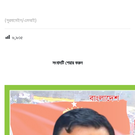
(সুরমামেইল/এমআই)
৬,৯৩৫
সংবাদটি শেয়ার করুন