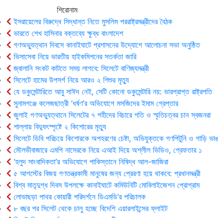
শিরোনাম
ইসরায়েলের বিরুদ্ধে সিদ্ধান্ত নিতে মুসলিম পররাষ্ট্রমন্ত্রীদের বৈঠক
ভারতে শেখ হাসিনার বক্তব্যে ক্ষুব্ধ বাংলাদেশ
গণঅভ্যুত্থান দিবসে কানাইঘাটে প্রশাসনের উদ্যোগে আলোচনা সভা অনুষ্ঠিত
ভিসাসেবা নিয়ে ভারতীয় হাইকমিশনের সতর্কতা জারি
জ্বালানি সংকট কাটতে সময় লাগবে: সিলেটে বাণিজ্যমন্ত্রী
সিলেটে হামের উপসর্গ নিয়ে আরও ২ শিশুর মৃত্যু
যে ডকুমেন্টারিতে আবু সাঈদ নেই, সেটি কোনো ডকুমেন্টারি নয়: ভারপ্রাপ্ত রাষ্ট্রপতি
সুনামগঞ্জে কলেজছাত্রী ‘ধর্ষণ’র অভিযোগে মসজিদের ইমাম গ্রেপ্তার
জুলাই গণঅভ্যুত্থানে সিলেটের ৭ শহীদের বিচারে গতি ও স্মৃতিচত্বর চান স্বজনরা
শাল্লায় বিদ্যুৎস্পৃষ্টে ২ কিশোরের মৃত্যু
সিলেটে ডিবি পরিচয়ে কিশোরকে অপহরণের চেষ্টা, অভিযুক্তকে গণপিটুনি ও গাড়ি ভাঙ
মৌলভীবাজারে এমপি নাসেরকে নিয়ে এআই দিয়ে অশ্লীল ভিডিও, গ্রেফতার ১
‘হলুদ সাংবাদিকতা’র অভিযোগে পাকিস্তানে নিষিদ্ধ আল-জাজিরা
৫ আগস্টের বিজয় গণতন্ত্রকামী মানুষের জন্য প্রেরণা হয়ে থাকবে: প্রধানমন্ত্রী
বিশ্ব মাতৃদুগ্ধ দিবস উপলক্ষে কানাইঘাটে কমিউনিটি মোবিলাইজেশন প্রোগ্রাম
লোভাছড়া পাথর কোয়ারী পরিদর্শনে ডিএমডি’র পরিচালক
৮ বছর পর সিলেট থেকে চালু হচ্ছে বিদেশি এয়ারলাইন্সের ফ্লাইট