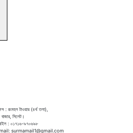
স : রংমহল টাওয়ার (৪র্থ তলা),
দর বাজার, সিলেট।
বাইল : ০১৭১৬-৯৭০৬৯৮
mail: surmamail1@gmail.com