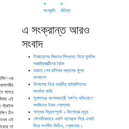
ও
ও
সংস্কৃতি
ঐতিহ্য
এ সংক্রান্ত আরও
সংবাদ
ইসরায়েলের বিরুদ্ধে সিদ্ধান্ত নিতে মুসলিম
পররাষ্ট্রমন্ত্রীদের বৈঠক
ভারতে শেখ হাসিনার বক্তব্যে ক্ষুব্ধ
বাংলাদেশ
েইজিং’-এর
ভিসাসেবা নিয়ে ভারতীয় হাইকমিশনের
মহাসাগরীয়
সতর্কতা জারি
ইন সাগরে
সুনামগঞ্জে কলেজছাত্রী ‘ধর্ষণ’র অভিযোগে
সীমায় এই
মসজিদের ইমাম গ্রেপ্তার
স্ট্রাইক
শাল্লায় বিদ্যুৎস্পৃষ্টে ২ কিশোরের মৃত্যু
ক্ষিণ চীন
মৌলভীবাজারে এমপি নাসেরকে নিয়ে এআই
ে তখন ওই
দিয়ে অশ্লীল ভিডিও, গ্রেফতার ১
দিয়েছে তা