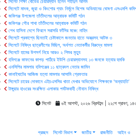
সিলেট শিক্ষা বোর্ডের চেয়ারম্যান হলেন শহীদুল আলম
সিলেটে মাদক, জুয়া ও কিংশোর গ্যাং নির্মূলে বিশেষ অভিযানের ঘোষণা এসএমপি কমি
জকিগঞ্জ উপজেলা তাঁতীদলের আহ্বায়ক কমিটি গঠন
জকিগঞ্জ পৌর শাখা তাঁতীদলের আহ্বায়ক কমিটি গঠন
শেখ হাসিনা দেশে ফিরলে সরাসরি ফাঁসির মঞ্চে: নাহিদ
সিলেটে প্রকাশ্যে ছিনতাই চেষ্টাকালে জনতার হাতে অস্ত্রসহ আটক ৩
সিলেটে নিষিদ্ধ ছাত্রলীগের মিছিল, অর্ধশত নেতাকর্মীর বিরুদ্ধে মামলা
সিলেটে হামের উপসর্গ নিয়ে আরও ২ শিশুর মৃত্যু
হবিগঞ্জে কাফনের কাপড় পাঠিয়ে ইউপি চেয়ারম্যানসহ ১৩ জনকে হত্যার হুমকি
এনসিপির মামলায় হবিগঞ্জের ১১ ছাত্রদল নেতার জামিন
কানাইঘাটের আজিজ হত্যা মামলার আসামি গ্রেফতার
সিলেটে চায়ের দোকানে এইচএসসির খাতা দেখার অভিযোগে শিক্ষককে ‘অব্যাহতি’
টাঙ্গুয়ার হাওরের সংরক্ষিত এলাকায় পর্যটকবাহী নৌযান নিষিদ্ধ
সিলেট
৬ই আগস্ট, ২০২৬ খ্রিস্টাব্দ | ২২শে শ্রাবণ, ১৪৩৩ 
প্রচ্ছদ
সিলেট বিভাগ
জাতীয়
রাজনীতি
আইন ও