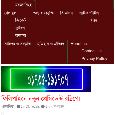
ময়মনসিংহ
খেলাধুলা
তথ্য ও প্রযুক্তি
বিনোদন
লাইফ স্টাইল
ক্রিকেট
স্বাস্থ্য
ফুটবল
অন্যান্য
সাহিত্য ও সংস্কৃতি
ইতিহাস ও ঐতিহ্য
About us
Contact Us
Privacy Policy
ফিলিপাইনে নতুন প্রেসিডেন্ট রদ্রিগো
প্রকাশিত :
১০ মে, ২০১৬,
১:০৭ অপরাহ্ণ