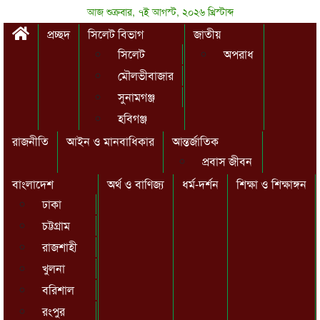
আজ শুক্রবার, ৭ই আগস্ট, ২০২৬ খ্রিস্টাব্দ
প্রচ্ছদ
সিলেট বিভাগ
জাতীয়
সিলেট
অপরাধ
মৌলভীবাজার
সুনামগঞ্জ
হবিগঞ্জ
রাজনীতি
আইন ও মানবাধিকার
আন্তর্জাতিক
প্রবাস জীবন
বাংলাদেশ
অর্থ ও বাণিজ্য
ধর্ম-দর্শন
শিক্ষা ও শিক্ষাঙ্গন
ঢাকা
চট্টগ্রাম
রাজশাহী
খুলনা
বরিশাল
রংপুর