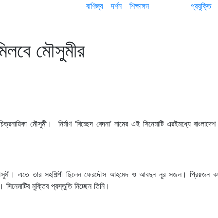
বাণিজ্য
দর্শন
শিক্ষাঙ্গন
প্রযুক্তি
 মিলবে মৌসুমীর
নায়িকা মৌসুমী। নির্মাণ ‘বিচ্ছেদ বেদনা’ নামের এই সিনেমাটি এরইমধ্যে বাংলাদেশ চ
করেন মৌসুমী। এতে তার সহশিল্পী ছিলেন ফেরদৌস আহমেদ ও আবদুন নূর সজল। প্রিয়জন কথ
সিনেমাটির মুক্তির প্রস্তুতি নিচ্ছেন তিনি।