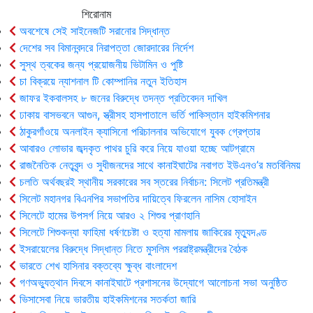
শিরোনাম
অবশেষে সেই সাইনেজটি সরানোর সিদ্ধান্ত
দেশের সব বিমানবন্দরে নিরাপত্তা জোরদারের নির্দেশ
সুস্থ ত্বকের জন্য প্রয়োজনীয় ভিটামিন ও পুষ্টি
চা বিক্রয়ে ন্যাশনাল টি কোম্পানির নতুন ইতিহাস
জাফর ইকবালসহ ৮ জনের বিরুদ্ধে তদন্ত প্রতিবেদন দাখিল
ঢাকায় বাসভবনে আগুন, স্ত্রীসহ হাসপাতালে ভর্তি পাকিস্তান হাইকমিশনার
ঠাকুরগাঁওয়ে অনলাইন ক্যাসিনো পরিচালনার অভিযোগে যুবক গ্রেপ্তার
আবারও লোভার জব্দকৃত পাথর চুরি করে নিয়ে যাওয়া হচ্ছে আটগ্রামে
রাজনৈতিক নেতৃবৃন্দ ও সুধীজনদের সাথে কানাইঘাটের নবাগত ইউএনও’র মতবিনিময়
চলতি অর্থবছরই স্থানীয় সরকারের সব স্তরের নির্বাচন: সিলেট প্রতিমন্ত্রী
সিলেট মহানগর বিএনপির সভাপতির দায়িত্বে ফিরলেন নাসিম হোসাইন
সিলেটে হামের উপসর্গ নিয়ে আরও ২ শিশুর প্রাণহানি
সিলেটে শিশুকন্যা ফাহিমা ধর্ষণচেষ্টা ও হত্যা মামলায় জাকিরের মৃত্যুদণ্ড
ইসরায়েলের বিরুদ্ধে সিদ্ধান্ত নিতে মুসলিম পররাষ্ট্রমন্ত্রীদের বৈঠক
ভারতে শেখ হাসিনার বক্তব্যে ক্ষুব্ধ বাংলাদেশ
গণঅভ্যুত্থান দিবসে কানাইঘাটে প্রশাসনের উদ্যোগে আলোচনা সভা অনুষ্ঠিত
ভিসাসেবা নিয়ে ভারতীয় হাইকমিশনের সতর্কতা জারি