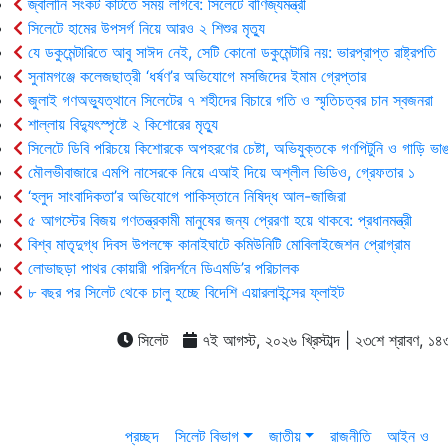
জ্বালানি সংকট কাটতে সময় লাগবে: সিলেটে বাণিজ্যমন্ত্রী
সিলেটে হামের উপসর্গ নিয়ে আরও ২ শিশুর মৃত্যু
যে ডকুমেন্টারিতে আবু সাঈদ নেই, সেটি কোনো ডকুমেন্টারি নয়: ভারপ্রাপ্ত রাষ্ট্রপতি
সুনামগঞ্জে কলেজছাত্রী ‘ধর্ষণ’র অভিযোগে মসজিদের ইমাম গ্রেপ্তার
জুলাই গণঅভ্যুত্থানে সিলেটের ৭ শহীদের বিচারে গতি ও স্মৃতিচত্বর চান স্বজনরা
শাল্লায় বিদ্যুৎস্পৃষ্টে ২ কিশোরের মৃত্যু
সিলেটে ডিবি পরিচয়ে কিশোরকে অপহরণের চেষ্টা, অভিযুক্তকে গণপিটুনি ও গাড়ি ভাঙ
মৌলভীবাজারে এমপি নাসেরকে নিয়ে এআই দিয়ে অশ্লীল ভিডিও, গ্রেফতার ১
‘হলুদ সাংবাদিকতা’র অভিযোগে পাকিস্তানে নিষিদ্ধ আল-জাজিরা
৫ আগস্টের বিজয় গণতন্ত্রকামী মানুষের জন্য প্রেরণা হয়ে থাকবে: প্রধানমন্ত্রী
বিশ্ব মাতৃদুগ্ধ দিবস উপলক্ষে কানাইঘাটে কমিউনিটি মোবিলাইজেশন প্রোগ্রাম
লোভাছড়া পাথর কোয়ারী পরিদর্শনে ডিএমডি’র পরিচালক
৮ বছর পর সিলেট থেকে চালু হচ্ছে বিদেশি এয়ারলাইন্সের ফ্লাইট
সিলেট
৭ই আগস্ট, ২০২৬ খ্রিস্টাব্দ | ২৩শে শ্রাবণ, ১৪৩৩ 
প্রচ্ছদ
সিলেট বিভাগ
জাতীয়
রাজনীতি
আইন ও