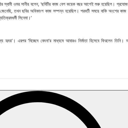
মৌসুমীর স্বামী ওমর সানীর বলেন, ‘ছবিটির কাজ বেশ কয়েক বছর আগেই শুরু হয়েছিল। প্রয
ে জেনেছি, তখন ছবির অধিকাংশ কাজ সম্পন্ন হয়েছিল। পরবর্তী সময়ে বাকি অংশের কাজ
যতিক্রমধর্মী সিনেমা।’
ূন্য হৃদয়’। এরপর ‘বিচ্ছেদ বেদনা’র মাধ্যমে আবারও নির্মাতা হিসেবে ফিরলেন তিনি।