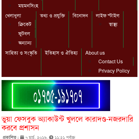
ময়মনসিংহ
খেলাধুলা
তথ্য ও প্রযুক্তি
বিনোদন
লাইফ স্টাইল
ক্রিকেট
স্বাস্থ্য
ফুটবল
অন্যান্য
সাহিত্য ও সংস্কৃতি
ইতিহাস ও ঐতিহ্য
About us
Contact Us
Privacy Policy
ভুয়া ফেসবুক অ্যাকাউন্ট খুললে কারাদণ্ড-নজরদারি
করবে প্রশাসন
প্রকাশিত :
৭ মার্চ, ২০১৬,
১১:২১ পূর্বাহ্ণ