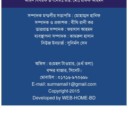
ভারতে শেখ হাসিনার বক্তব্যে ক্ষুব্ধ বাংলাদেশ
সম্পাদক মন্ডলীর সভাপতি : মোহাম্মদ হানিফ
গণঅভ্যুত্থান দিবসে কানাইঘাটে প্রশাসনের উদ্যোগে আলোচনা সভা
সম্পাদক ও প্রকাশক : বীথি রানী কর
অনুষ্ঠিত
ভারপ্রাপ্ত সম্পাদক : ফয়সাল আহমদ
ভিসাসেবা নিয়ে ভারতীয় হাইকমিশনের সতর্কতা জারি
ব্যবস্থাপনা সম্পাদক : কামরুল হাসান
নিউজ ইনচার্জ : সুনির্মল সেন
জ্বালানি সংকট কাটতে সময় লাগবে: সিলেটে বাণিজ্যমন্ত্রী
সিলেটে হামের উপসর্গ নিয়ে আরও ২ শিশুর মৃত্যু
অফিস : রংমহল টাওয়ার, (৪র্থ তলা)
যে ডকুমেন্টারিতে আবু সাঈদ নেই, সেটি কোনো ডকুমেন্টারি নয়:
বন্দর বাজার, সিলেট।
ভারপ্রাপ্ত রাষ্ট্রপতি
মোবাইল : ০১৭১৬-৯৭০৬৯৮
E-mail: surmamail1@gmail.com
সুনামগঞ্জে কলেজছাত্রী ‘ধর্ষণ’র অভিযোগে মসজিদের ইমাম গ্রেপ্তার
Copyright-2015
Developed by WEB-HOME-BD
জুলাই গণঅভ্যুত্থানে সিলেটের ৭ শহীদের বিচারে গতি ও স্মৃতিচত্বর চান
স্বজনরা
শাল্লায় বিদ্যুৎস্পৃষ্টে ২ কিশোরের মৃত্যু
সিলেটে ডিবি পরিচয়ে কিশোরকে অপহরণের চেষ্টা, অভিযুক্তকে