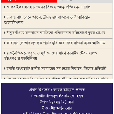
জাফর ইকবালসহ ৮ জনের বিরুদ্ধে তদন্ত প্রতিবেদন দাখিল
ঢাকায় বাসভবনে আগুন, স্ত্রীসহ হাসপাতালে ভর্তি পাকিস্তান
হাইকমিশনার
ঠাকুরগাঁওয়ে অনলাইন ক্যাসিনো পরিচালনার অভিযোগে যুবক গ্রেপ্তার
আবারও লোভার জব্দকৃত পাথর চুরি করে নিয়ে যাওয়া হচ্ছে আটগ্রামে
রাজনৈতিক নেতৃবৃন্দ ও সুধীজনদের সাথে কানাইঘাটের নবাগত
ইউএনও’র মতবিনিময়
চলতি অর্থবছরই স্থানীয় সরকারের সব স্তরের নির্বাচন: সিলেট প্রতিমন্ত্রী
সিলেট মহানগর বিএনপির সভাপতির দায়িত্বে ফিরলেন নাসিম হোসাইন
সিলেটে হামের উপসর্গ নিয়ে আরও ২ শিশুর প্রাণহানি
প্রধান উপদেষ্টাঃ ফয়েজ আহমদ দৌলত
উপদেষ্টাঃ খালেদুল ইসলাম কোহিনূর
সিলেটে শিশুকন্যা ফাহিমা ধর্ষণচেষ্টা ও হত্যা মামলায় জাকিরের মৃত্যুদণ্ড
উপদেষ্টাঃ মোঃ মিটু মিয়া
উপদেষ্টাঃ অর্জুন ঘোষ
ইসরায়েলের বিরুদ্ধে সিদ্ধান্ত নিতে মুসলিম পররাষ্ট্রমন্ত্রীদের বৈঠক
আইন বিষয়ক উপদেষ্টাঃ এড. মোঃ রফিক আহমদ