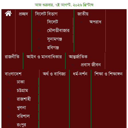
আজ শুক্রবার, ৭ই আগস্ট, ২০২৬ খ্রিস্টাব্দ
প্রচ্ছদ
সিলেট বিভাগ
জাতীয়
সিলেট
অপরাধ
মৌলভীবাজার
সুনামগঞ্জ
হবিগঞ্জ
রাজনীতি
আইন ও মানবাধিকার
আন্তর্জাতিক
প্রবাস জীবন
বাংলাদেশ
অর্থ ও বাণিজ্য
ধর্ম-দর্শন
শিক্ষা ও শিক্ষাঙ্গন
ঢাকা
চট্টগ্রাম
রাজশাহী
খুলনা
বরিশাল
রংপুর