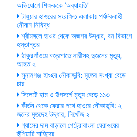
অভিযোগে শিক্ষককে ‘অব্যাহতি’
টাঙ্গুয়ার হাওরের সংরক্ষিত এলাকায় পর্যটকবাহী
নৌযান নিষিদ্ধ
শ্রীমঙ্গলে হাওর থেকে অজগর উদ্ধার, বন বিভাগে
হস্তান্তর
ঠাকুরগাঁওয়ে বজ্রপাতে নারীসহ দুজনের মৃত্যু,
আহত ২
সুনামগঞ্জ হাওরে নৌকাডুবি: মৃতের সংখ্যা বেড়ে
চার
সিলেটে হাম ও উপসর্গে মৃত্যু বেড়ে ১১৩
কীর্তন থেকে ফেরার পথে হাওরে নৌকাডুবি: ২
জনের মৃতদেহ উদ্ধার, নিখোঁজ ২
গ্যাসের দাম বাড়ালে পেট্রোবাংলা ঘেরাওয়ের
হুঁশিয়ারি নাহিদের