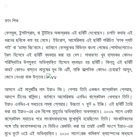
ফান পিক
ফেসবুক, ইন্সটাগ্রাম, বা টুইটারে অজস্রবার এই ছবিটি দেখেছেন। চলতি কথায় এই
ধরনের ছবিকে বলা হয় মেমে। ইউরোপ, আমেরিকায় এই ছবিটি পরিচিত ‘ফাক দ্যাট
গাই’ বা ‘ডাম্ব বিচ’নামে। বর্তমানে ফেসবুকের বিভিন্ন বাংলা পেজের পোস্টগুলোতেও
ট্রল হিসেবে এই ছবিটি ব্যবহার করা হয় বেশ। সাধারণত খুব হাস্যকর কোনও
পরিস্থিতির উপযুক্ত অভিব্যক্তি হিসেবে ব্যবহৃত হয় ছবিটি। কিন্তু এই ছবিটি
কার? কোনও বাস্তব মানুষের মুখ কি এটি, নাকি কাল্পনিক কোনও চেহারা? আসুন,
জেনে নেওয়া যাক উত্তর।
আসলে এই মানুষটির নাম ইয়াও মিং। পেশায় তি‌নি একজন বাস্কেটবল প্লেয়ার,
আদপে চীনের বাসিন্দা। বর্তমানে আমেরিকায় এনবিএ বাস্কেটবল খেলছেন তিনি।
ইয়াও এনবিএ-র সবচেয়ে লম্বা প্লেয়ার। উচ্চতা ৭ ফুট ৬ ইঞ্চি। এই ছবিটি তৈরি
করা হয় ইয়াও-এর এক বিশেষ মুহূর্তের অভিব্যক্তি অবলম্বনে। ২০০৯ সালে একটা
বাস্কেটবল ম্যাচের পরে সাংবাদমাধ্যমের মুখোমুখি হয়েছিলেন তিনি। সাংবাদিকদের
সঙ্গে তাঁর কথোপকথনের যে ভিডিও রেকর্ডিং করা হয় তারই একটি অংশে ইয়াও-এর
মুখে ফুটে ওঠে এই অভিব্যক্তি। ২০১০ সালে‘রেজ কমিকস’ ক্যাম্পেনের মাধ্যমে