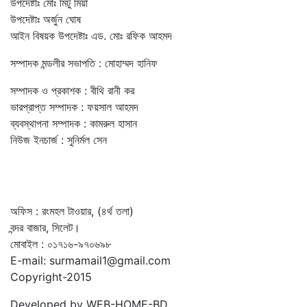
উপদেষ্টাঃ মোঃ মিটু মিয়া
উপদেষ্টাঃ অর্জুন ঘোষ
আইন বিষয়ক উপদেষ্টাঃ এড. মোঃ রফিক আহমদ
সম্পাদক মন্ডলীর সভাপতি : মোহাম্মদ হানিফ
সম্পাদক ও প্রকাশক : বীথি রানী কর
ভারপ্রাপ্ত সম্পাদক : ফয়সাল আহমদ
ব্যবস্থাপনা সম্পাদক : কামরুল হাসান
নিউজ ইনচার্জ : সুনির্মল সেন
অফিস : রংমহল টাওয়ার, (৪র্থ তলা)
বন্দর বাজার, সিলেট।
মোবাইল : ০১৭১৬-৯৭০৬৯৮
E-mail: surmamail1@gmail.com
Copyright-2015
Developed by WEB-HOME-BD