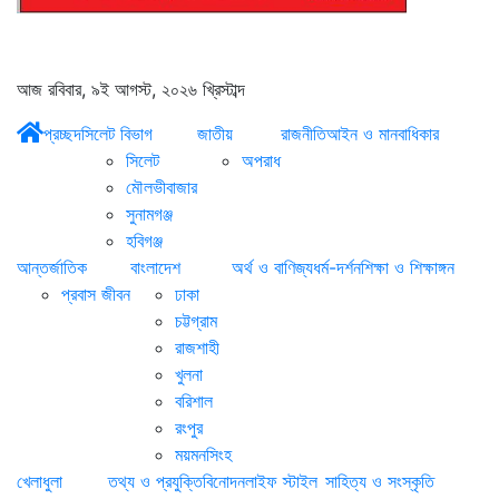
আজ রবিবার, ৯ই আগস্ট, ২০২৬ খ্রিস্টাব্দ
প্রচ্ছদ
সিলেট বিভাগ
জাতীয়
রাজনীতি
আইন ও মানবাধিকার
সিলেট
অপরাধ
মৌলভীবাজার
সুনামগঞ্জ
হবিগঞ্জ
আন্তর্জাতিক
বাংলাদেশ
অর্থ ও বাণিজ্য
ধর্ম-দর্শন
শিক্ষা ও শিক্ষাঙ্গন
প্রবাস জীবন
ঢাকা
চট্টগ্রাম
রাজশাহী
খুলনা
বরিশাল
রংপুর
ময়মনসিংহ
খেলাধুলা
তথ্য ও প্রযুক্তি
বিনোদন
লাইফ স্টাইল
সাহিত্য ও সংস্কৃতি