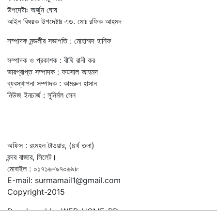
উপদেষ্টাঃ অর্জুন ঘোষ
আইন বিষয়ক উপদেষ্টাঃ এড. মোঃ রফিক আহমদ
সম্পাদক মন্ডলীর সভাপতি : মোহাম্মদ হানিফ
সম্পাদক ও প্রকাশক : বীথি রানী কর
ভারপ্রাপ্ত সম্পাদক : ফয়সাল আহমদ
ব্যবস্থাপনা সম্পাদক : কামরুল হাসান
নিউজ ইনচার্জ : সুনির্মল সেন
অফিস : রংমহল টাওয়ার, (৪র্থ তলা)
বন্দর বাজার, সিলেট।
মোবাইল : ০১৭১৬-৯৭০৬৯৮
E-mail: surmamail1@gmail.com
Copyright-2015
Developed by WEB-HOME-BD