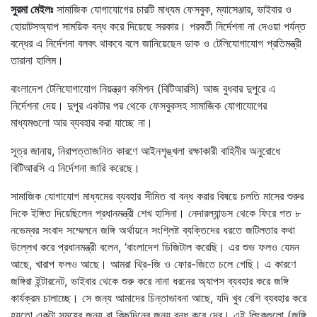
সুরমা মেইলঃ
সামাজিক যোগাযোগের চারটি মাধ্যম ফেসবুক, ম্যাসেঞ্জার, ভাইবার ও
হোয়াটসঅ্যাপ সাময়িক বন্ধ করে দিয়েছে সরকার। পরবর্তী নির্দেশনা না দেওয়া পর্যন্ত
বন্ধের এ নির্দেশনা বলবৎ থাকবে বলে জানিয়েছেন ডাক ও টেলিযোগাযোগ প্রতিমন্ত্রী
তারানা হালিম।
বাংলাদেশ টেলিযোগাযোগ নিয়ন্ত্রণ কমিশন (বিটিআরসি) আজ বুধবার দুপুরে এ
নির্দেশনা দেয়। দুপুর একটার পর থেকে ফেসবুকসহ সামাজিক যোগাযোগের
মাধ্যমগুলো আর ব্যবহার করা যাচ্ছে না।
সূত্র জানায়, নিরাপত্তাজনিত কারণে আইনশৃঙ্খলা রক্ষাকারী বাহিনীর অনুরোধে
বিটিআরসি এ নির্দেশনা জারি করেছে।
সামাজিক যোগাযোগ মাধ্যমের ব্যবহার সীমিত বা বন্ধ করার বিষয়ে চলতি মাসের শুরুর
দিকে ইঙ্গিত দিয়েছিলেন প্রধানমন্ত্রী শেখ হাসিনা। নেদারল্যান্ডস থেকে ফিরে গত ৮
নভেম্বর সংবাদ সম্মেলনে জঙ্গি অর্থায়নে সংশ্লিষ্ট ব্যক্তিদের ধরতে জটিলতার কথা
উল্লেখ করে প্রধানমন্ত্রী বলেন, ‘বাংলাদেশ ডিজিটাল করেছি। এর শুভ ফলও যেমন
আছে, খারাপ ফলও আছে। আমরা থ্রি-জি ও ফোর-জিতে চলে গেছি। এ কারণে
জঙ্গিরা ইন্টারনেট, ভাইবার থেকে শুরু করে নানা ধরনের অ্যাপস ব্যবহার করে জঙ্গি
কার্যক্রম চালাচ্ছে। সে জন্য আমাদের চিন্তাভাবনা আছে, যদি খুব বেশি ব্যবহার করে
হয়তো একটা সময়ের জন্য বা কিছুদিনের জন্য বন্ধ করে দেব। এই লিংকগুলো (জঙ্গি