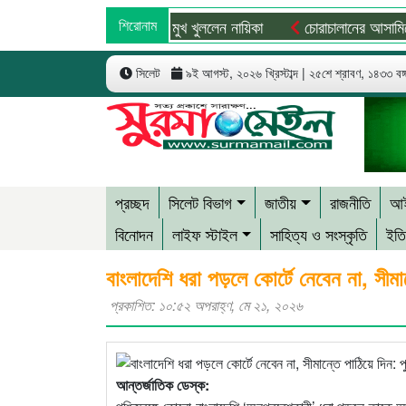
জড়িত থাকার দাবি রাজসাক্ষীর, মুখ খুললেন নায়িকা
শিরোনাম
চোরাচালানের আসামিকে ছা
সিলেট
৯ই আগস্ট, ২০২৬ খ্রিস্টাব্দ | ২৫শে শ্রাবণ, ১৪৩৩ বঙ্গা
প্রচ্ছদ
সিলেট বিভাগ
জাতীয়
রাজনীতি
আই
বিনোদন
লাইফ স্টাইল
সাহিত্য ও সংস্কৃতি
ইতি
বাংলাদেশি ধরা পড়লে কোর্টে নেবেন না, সীমান
প্রকাশিত: ১০:৫২ অপরাহ্ণ, মে ২১, ২০২৬
আন্তর্জাতিক ডেস্ক: