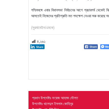
পশ্চিমবঙ্গে এবার বিধানসভা নির্বাচনের আগে প্রচারপর্ব থেকে
আসতেই নিজেদের প্রতিশ্রুতি মত পদক্ষেপ নেওয়া শুরু করেছে শুভে
(সুরমামেইল/এমকে)
৪,২৬১
Me
Share
Share
প্রধান উপদেষ্টাঃ ফয়েজ আহমদ দৌলত
উপদেষ্টাঃ খালেদুল ইসলাম কোহিনূর