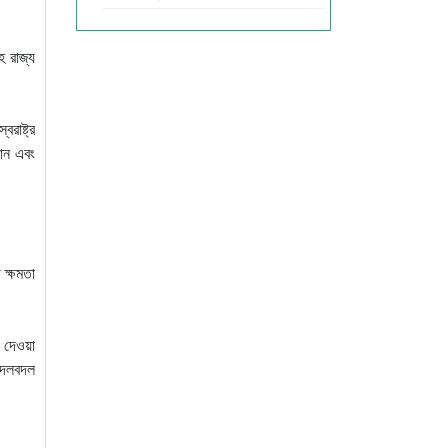
ে রাজ্য
াষ্ট্র
তান এবং
 ক্ষমতা
 দেওয়া
 অদলবদল