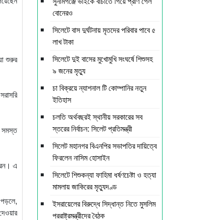
দিয়েছেন
সুনামগঞ্জে ভাইকে বাঁচাতে গিয়ে প্রাণ গেল
বোনেরও
সিলেটে বাস দুর্ঘটনায় মৃতদের পরিবার পাবে ৫
লাখ টাকা
সিলেটে দুই বাসের মুখোমুখি সংঘর্ষে শিশুসহ
া শুরুর
৯ জনের মৃত্যু
চা বিক্রয়ে ন্যাশনাল টি কোম্পানির নতুন
 সরাসরি
ইতিহাস
চলতি অর্থবছরই স্থানীয় সরকারের সব
স্তরের নির্বাচন: সিলেট প্রতিমন্ত্রী
ন সমস্ত
সিলেট মহানগর বিএনপির সভাপতির দায়িত্বে
ফিরলেন নাসিম হোসাইন
করেন। এ
সিলেটে শিশুকন্যা ফাহিমা ধর্ষণচেষ্টা ও হত্যা
মামলায় জাকিরের মৃত্যুদণ্ড
পড়লে,
ইসরায়েলের বিরুদ্ধে সিদ্ধান্ত নিতে মুসলিম
 দেওয়ার
পররাষ্ট্রমন্ত্রীদের বৈঠক