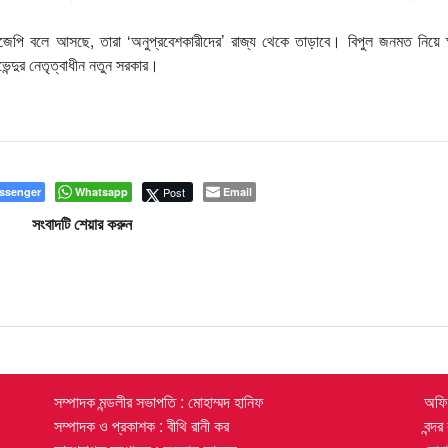
ই বিজেপি বলে আসছে, তারা ‘অনুপ্রবেশকারীদের’ রাজ্য থেকে তাড়াবে। বিপুল জনমত নিয়ে 
ন্দুর নেতৃত্বাধীন নতুন সরকার।
ssenger
Whatsapp
Post
Email
সংবাদটি শেয়ার করুন
সম্পাদক মন্ডলীর সভাপতি : মোহাম্মদ হানিফ
অফিস
সম্পাদক ও প্রকাশক : বীথি রানী কর
বন্দ