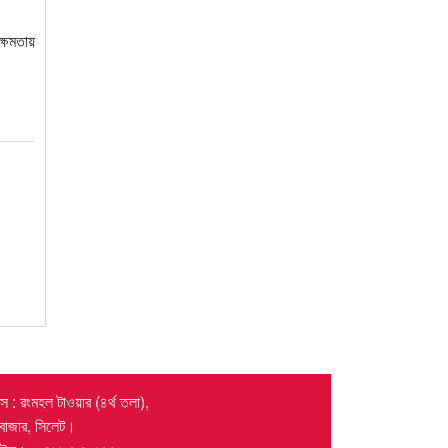
ক্ষমতায়
 : রংমহল টাওয়ার (৪র্থ তলা),
র বাজার, সিলেট।