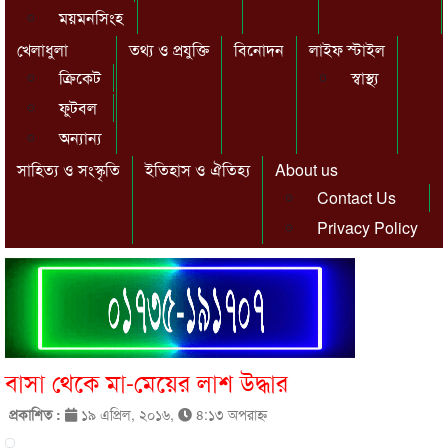
ময়মনসিংহ
খেলাধুলা
তথ্য ও প্রযুক্তি
বিনোদন
লাইফ স্টাইল
ক্রিকেট
স্বাস্থ্য
ফুটবল
অন্যান্য
সাহিত্য ও সংস্কৃতি
ইতিহাস ও ঐতিহ্য
About us
Contact Us
Privacy Policy
বাসা থেকে মা-মেয়ের লাশ উদ্ধার
প্রকাশিত :
১৯ এপ্রিল, ২০১৬,
৪:১৩ অপরাহ্ণ