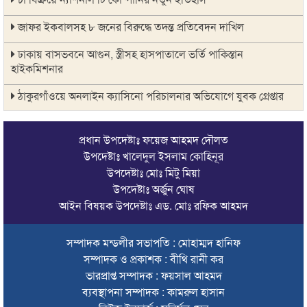
জাফর ইকবালসহ ৮ জনের বিরুদ্ধে তদন্ত প্রতিবেদন দাখিল
ঢাকায় বাসভবনে আগুন, স্ত্রীসহ হাসপাতালে ভর্তি পাকিস্তান
হাইকমিশনার
ঠাকুরগাঁওয়ে অনলাইন ক্যাসিনো পরিচালনার অভিযোগে যুবক গ্রেপ্তার
আবারও লোভার জব্দকৃত পাথর চুরি করে নিয়ে যাওয়া হচ্ছে আটগ্রামে
প্রধান উপদেষ্টাঃ ফয়েজ আহমদ দৌলত
রাজনৈতিক নেতৃবৃন্দ ও সুধীজনদের সাথে কানাইঘাটের নবাগত
উপদেষ্টাঃ খালেদুল ইসলাম কোহিনূর
ইউএনও’র মতবিনিময়
উপদেষ্টাঃ মোঃ মিটু মিয়া
উপদেষ্টাঃ অর্জুন ঘোষ
চলতি অর্থবছরই স্থানীয় সরকারের সব স্তরের নির্বাচন: সিলেট প্রতিমন্ত্রী
আইন বিষয়ক উপদেষ্টাঃ এড. মোঃ রফিক আহমদ
সিলেট মহানগর বিএনপির সভাপতির দায়িত্বে ফিরলেন নাসিম হোসাইন
সম্পাদক মন্ডলীর সভাপতি : মোহাম্মদ হানিফ
সিলেটে হামের উপসর্গ নিয়ে আরও ২ শিশুর প্রাণহানি
সম্পাদক ও প্রকাশক : বীথি রানী কর
সিলেটে শিশুকন্যা ফাহিমা ধর্ষণচেষ্টা ও হত্যা মামলায় জাকিরের মৃত্যুদণ্ড
ভারপ্রাপ্ত সম্পাদক : ফয়সাল আহমদ
ব্যবস্থাপনা সম্পাদক : কামরুল হাসান
ইসরায়েলের বিরুদ্ধে সিদ্ধান্ত নিতে মুসলিম পররাষ্ট্রমন্ত্রীদের বৈঠক