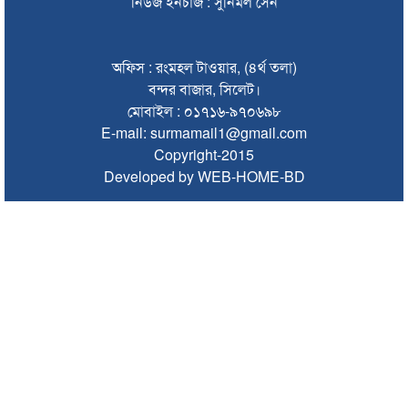
নিউজ ইনচার্জ : সুনির্মল সেন
ভারতে শেখ হাসিনার বক্তব্যে ক্ষুব্ধ বাংলাদেশ
গণঅভ্যুত্থান দিবসে কানাইঘাটে প্রশাসনের উদ্যোগে আলোচনা সভা
অফিস : রংমহল টাওয়ার, (৪র্থ তলা)
অনুষ্ঠিত
বন্দর বাজার, সিলেট।
মোবাইল : ০১৭১৬-৯৭০৬৯৮
ভিসাসেবা নিয়ে ভারতীয় হাইকমিশনের সতর্কতা জারি
E-mail: surmamail1@gmail.com
Copyright-2015
জ্বালানি সংকট কাটতে সময় লাগবে: সিলেটে বাণিজ্যমন্ত্রী
Developed by WEB-HOME-BD
সিলেটে হামের উপসর্গ নিয়ে আরও ২ শিশুর মৃত্যু
যে ডকুমেন্টারিতে আবু সাঈদ নেই, সেটি কোনো ডকুমেন্টারি নয়:
ভারপ্রাপ্ত রাষ্ট্রপতি
সুনামগঞ্জে কলেজছাত্রী ‘ধর্ষণ’র অভিযোগে মসজিদের ইমাম গ্রেপ্তার
জুলাই গণঅভ্যুত্থানে সিলেটের ৭ শহীদের বিচারে গতি ও স্মৃতিচত্বর চান
স্বজনরা
শাল্লায় বিদ্যুৎস্পৃষ্টে ২ কিশোরের মৃত্যু