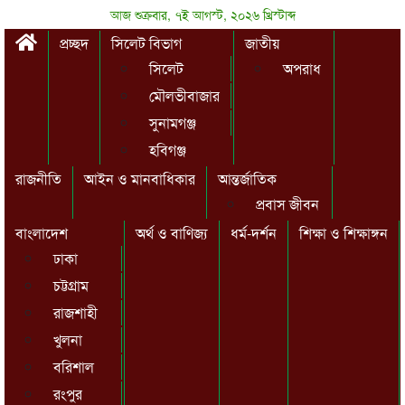
আজ শুক্রবার, ৭ই আগস্ট, ২০২৬ খ্রিস্টাব্দ
প্রচ্ছদ
সিলেট বিভাগ
জাতীয়
সিলেট
অপরাধ
মৌলভীবাজার
সুনামগঞ্জ
হবিগঞ্জ
রাজনীতি
আইন ও মানবাধিকার
আন্তর্জাতিক
প্রবাস জীবন
বাংলাদেশ
অর্থ ও বাণিজ্য
ধর্ম-দর্শন
শিক্ষা ও শিক্ষাঙ্গন
ঢাকা
চট্টগ্রাম
রাজশাহী
খুলনা
বরিশাল
রংপুর