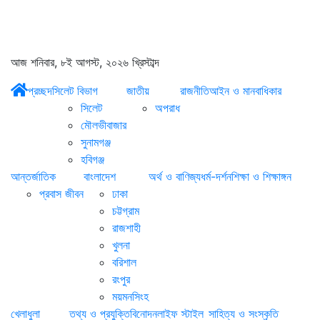
আজ শনিবার, ৮ই আগস্ট, ২০২৬ খ্রিস্টাব্দ
প্রচ্ছদ
সিলেট বিভাগ
জাতীয়
রাজনীতি
আইন ও মানবাধিকার
সিলেট
অপরাধ
মৌলভীবাজার
সুনামগঞ্জ
হবিগঞ্জ
আন্তর্জাতিক
বাংলাদেশ
অর্থ ও বাণিজ্য
ধর্ম-দর্শন
শিক্ষা ও শিক্ষাঙ্গন
প্রবাস জীবন
ঢাকা
চট্টগ্রাম
রাজশাহী
খুলনা
বরিশাল
রংপুর
ময়মনসিংহ
খেলাধুলা
তথ্য ও প্রযুক্তি
বিনোদন
লাইফ স্টাইল
সাহিত্য ও সংস্কৃতি