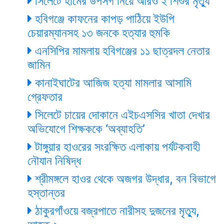
সিলেটে হামের উপসর্গ নিয়ে আরও ২ শিশুর মৃত্যু
হবিগঞ্জে কাফনের কাপড় পাঠিয়ে ইউপি
চেয়ারম্যানসহ ১৩ জনকে হত্যার হুমকি
এনসিপির মামলায় হবিগঞ্জের ১১ ছাত্রদল নেতার
জামিন
কানাইঘাটের আজিজ হত্যা মামলার আসামি
গ্রেফতার
সিলেটে চায়ের দোকানে এইচএসসির খাতা দেখার
অভিযোগে শিক্ষককে ‘অব্যাহতি’
টাঙ্গুয়ার হাওরের সংরক্ষিত এলাকায় পর্যটকবাহী
নৌযান নিষিদ্ধ
শ্রীমঙ্গলে হাওর থেকে অজগর উদ্ধার, বন বিভাগে
হস্তান্তর
ঠাকুরগাঁওয়ে বজ্রপাতে নারীসহ দুজনের মৃত্যু,