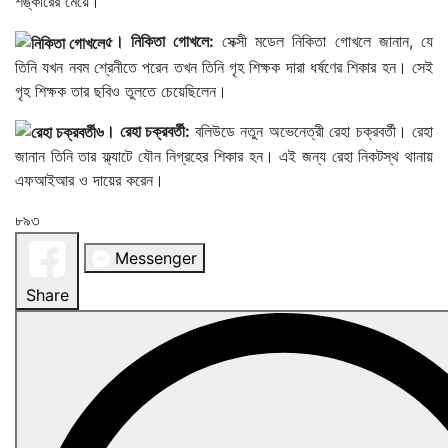
শঙ্কারের মেয়ে।
৫। নিকিতা গোখলে:
সেক্সী মডেল নিকিতা গোখলে জানান, যে
তিনি যখন নবম শ্রেনীতে পরেন তখন তিনি গৃহ শিক্ষক দারা ধর্ষণের শিকার হন। সেই
গৃহ শিক্ষক তার ছবিও তুলতে চেয়েছিলেন।
৬। রেহা চক্রবর্তী:
বলিউডে নতুন অভেনেত্রী রেহা চক্রবর্তী। রেহা
জানান তিনি তার ফ্ল্যাটে যৌন নিগ্রহের শিকার হন। এই জন্য রেহা নিকটস্থ থানায়
এফআইআর ও দায়ের করেন।
৮৯৩
Messenger
Share