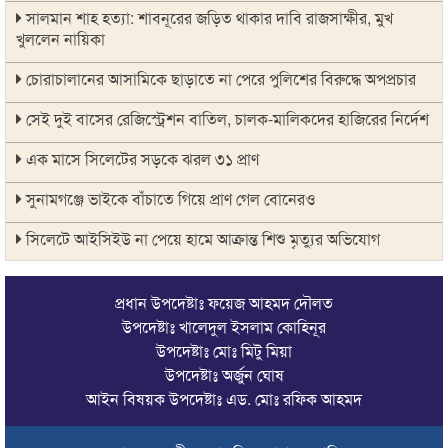
সালমান শাহ হত্যা: শাবনূরের জড়িত থাকার দাবি রাজসাক্ষীর, মুখ
খুললেন নায়িকা
চোরাচালানের আসামিকে ছাড়াতে না পেরে পুলিশের বিরুদ্ধে অপপ্রচার
সেই দুই বাসের রেজিস্ট্রেশন বাতিল, চালক-মালিকদের হাজিরের নির্দেশ
এক মাসে সিলেটের সড়কে ঝরল ৩১ প্রাণ
সুনামগঞ্জে ভাইকে বাঁচাতে গিয়ে প্রাণ গেল বোনেরও
সিলেটে আইসিইউ না পেয়ে হামে আক্রান্ত শিশু মৃত্যুর অভিযোগ
১৪৪ ধারা উপেক্ষা করে দিরাইয়ে বিএনপির দুই পক্ষের মিছিল-সমাবেশ
প্রধান উপদেষ্টাঃ ফয়েজ আহমদ দৌলত
সিলেটে বাস দুর্ঘটনায় মৃতদের পরিবার পাবে ৫ লাখ টাকা
উপদেষ্টাঃ খালেদুল ইসলাম কোহিনূর
উপদেষ্টাঃ মোঃ মিটু মিয়া
ঠাকুরগাঁওয়ে মোটরসাইকেল দুর্ঘটনায় পথচারীসহ ২ জনের মৃত্যু
উপদেষ্টাঃ অর্জুন ঘোষ
আরেক অনলাইন ক্যাসিনো পরিচালনাকারীকে গ্রেপ্তার করেছে ডিবি
আইন বিষয়ক উপদেষ্টাঃ এড. মোঃ রফিক আহমদ
সিলেটে দুই বাসের মুখোমুখি সংঘর্ষে শিশুসহ ৯ জনের মৃত্যু