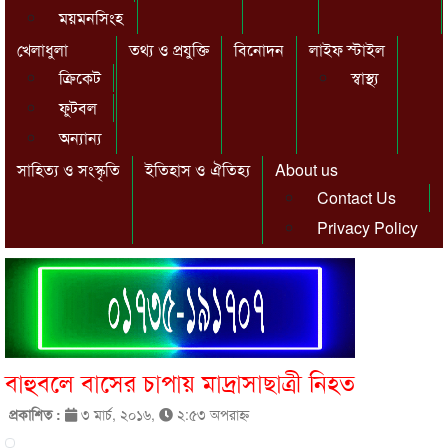
ময়মনসিংহ
খেলাধুলা
তথ্য ও প্রযুক্তি
বিনোদন
লাইফ স্টাইল
ক্রিকেট
স্বাস্থ্য
ফুটবল
অন্যান্য
সাহিত্য ও সংস্কৃতি
ইতিহাস ও ঐতিহ্য
About us
Contact Us
Privacy Policy
বাহুবলে বাসের চাপায় মাদ্রাসাছাত্রী নিহত
প্রকাশিত :
৩ মার্চ, ২০১৬,
২:৫৩ অপরাহ্ণ