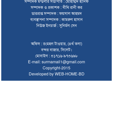
সম্পাদক মন্ডলীর সভাপতি : মোহাম্মদ হানিফ
সম্পাদক ও প্রকাশক : বীথি রানী কর
অবশেষে সেই সাইনেজটি সরানোর সিদ্ধান্ত
ভারপ্রাপ্ত সম্পাদক : ফয়সাল আহমদ
দেশের সব বিমানবন্দরে নিরাপত্তা জোরদারের নির্দেশ
ব্যবস্থাপনা সম্পাদক : কামরুল হাসান
নিউজ ইনচার্জ : সুনির্মল সেন
সুস্থ ত্বকের জন্য প্রয়োজনীয় ভিটামিন ও পুষ্টি
চা বিক্রয়ে ন্যাশনাল টি কোম্পানির নতুন ইতিহাস
অফিস : রংমহল টাওয়ার, (৪র্থ তলা)
জাফর ইকবালসহ ৮ জনের বিরুদ্ধে তদন্ত প্রতিবেদন দাখিল
বন্দর বাজার, সিলেট।
মোবাইল : ০১৭১৬-৯৭০৬৯৮
ঢাকায় বাসভবনে আগুন, স্ত্রীসহ হাসপাতালে ভর্তি পাকিস্তান
E-mail: surmamail1@gmail.com
হাইকমিশনার
Copyright-2015
ঠাকুরগাঁওয়ে অনলাইন ক্যাসিনো পরিচালনার অভিযোগে যুবক গ্রেপ্তার
Developed by WEB-HOME-BD
আবারও লোভার জব্দকৃত পাথর চুরি করে নিয়ে যাওয়া হচ্ছে আটগ্রামে
রাজনৈতিক নেতৃবৃন্দ ও সুধীজনদের সাথে কানাইঘাটের নবাগত
ইউএনও’র মতবিনিময়
চলতি অর্থবছরই স্থানীয় সরকারের সব স্তরের নির্বাচন: সিলেট প্রতিমন্ত্রী