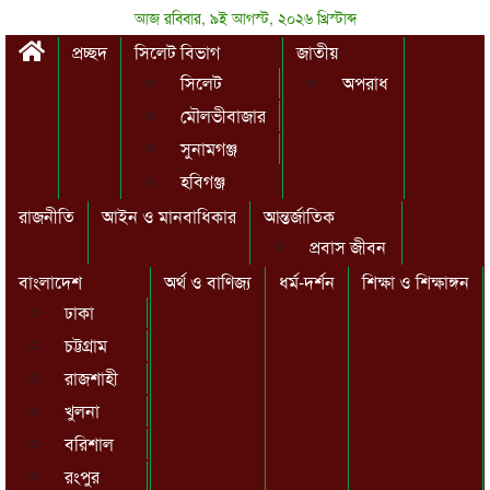
আজ রবিবার, ৯ই আগস্ট, ২০২৬ খ্রিস্টাব্দ
প্রচ্ছদ
সিলেট বিভাগ
জাতীয়
সিলেট
অপরাধ
মৌলভীবাজার
সুনামগঞ্জ
হবিগঞ্জ
রাজনীতি
আইন ও মানবাধিকার
আন্তর্জাতিক
প্রবাস জীবন
বাংলাদেশ
অর্থ ও বাণিজ্য
ধর্ম-দর্শন
শিক্ষা ও শিক্ষাঙ্গন
ঢাকা
চট্টগ্রাম
রাজশাহী
খুলনা
বরিশাল
রংপুর