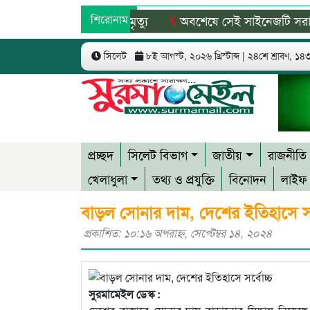
শিরোনাম
অবশেষে সেই সাইনেজটি সরানোর সিদ্
৫ আগস্টের বিজয় গণতন্ত্রকামী মানুষের 
সিলেট
৮ই আগস্ট, ২০২৬ খ্রিস্টাব্দ | ২৪শে শ্রাবণ, ১৪৩৩
প্রচ্ছদ
সিলেট বিভাগ
জাতীয়
রাজনীতি
খেলাধুলা
তথ্য ও প্রযুক্তি
বিনোদন
লাইফ 
বাড়ল সোনার দাম, দেশের ইতিহাসে সর্
প্রকাশিত: ১০:১৬ অপরাহ্ণ, সেপ্টেম্বর ১৪, ২০২৪
সুরমামেইল ডেস্ক :