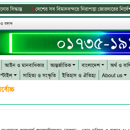
ধান্ত
দেশের সব বিমানবন্দরে নিরাপত্তা জোরদারের নির্দেশ
জন্য প্রেরণা হয়ে থাকবে: প্রধানমন্ত্রী
বিশ্ব মাতৃদুগ্ধ দিবস উপল
 বঙ্গাব্দ
আইন ও মানবাধিকার
আন্তর্জাতিক
বাংলাদেশ
অর্থ ও বাণ
স্টাইল
সাহিত্য ও সংস্কৃতি
ইতিহাস ও ঐতিহ্য
About us
বোচ্চ