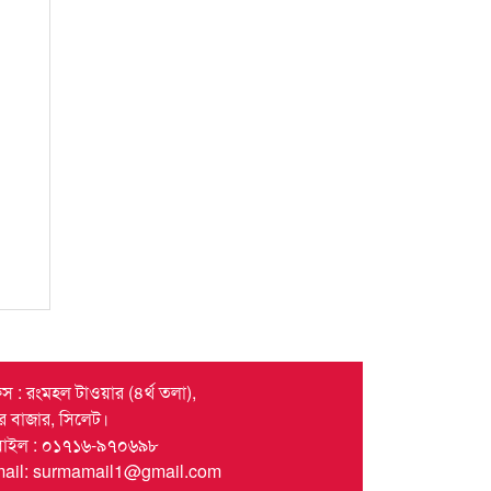
স : রংমহল টাওয়ার (৪র্থ তলা),
দর বাজার, সিলেট।
বাইল : ০১৭১৬-৯৭০৬৯৮
mail: surmamail1@gmail.com