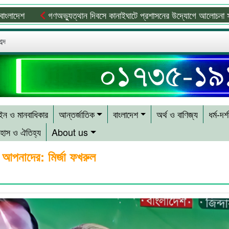
গণঅভ্যুত্থান দিবসে কানাইঘাটে প্রশাসনের উদ্যোগে আলোচনা সভা অনুষ্ঠি
ব্দ
ন ও মানবাধিকার
আন্তর্জাতিক
বাংলাদেশ
অর্থ ও বাণিজ্য
ধর্ম-দর্
হাস ও ঐতিহ্য
About us
 আপনাদের: মির্জা ফখরুল