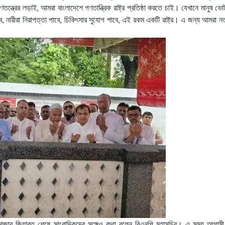
্ত্রের লড়াই, আমরা বাংলাদেশে গণতান্ত্রিক রাষ্ট্র প্রতিষ্ঠা করতে চাই। যেখানে মানুষ ভো
, নারীরা নিরাপত্তা পাবে, চিকিৎসার সুযোগ পাবে, এই রকম একটি রাষ্ট্র। এ জন্য আমরা ন
জার জিয়ারত শেষে সাংবাদিকদের সঙ্গেও কথা বলেন বিএনপি মহাসচিব। এ সময় আগামী