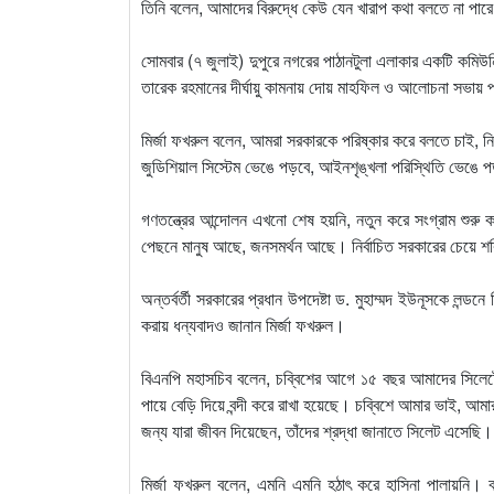
তিনি বলেন, আমাদের বিরুদ্ধে কেউ যেন খারাপ কথা বলতে না পার
সোমবার (৭ জুলাই) দুপুরে নগরের পাঠানটুলা এলাকার একটি কমিউ
তারেক রহমানের দীর্ঘায়ু কামনায় দোয় মাহফিল ও আলোচনা সভায় 
মির্জা ফখরুল বলেন, আমরা সরকারকে পরিষ্কার করে বলতে চাই, নি
জুডিশিয়াল সিস্টেম ভেঙে পড়বে, আইনশৃঙ্খলা পরিস্থিতি ভেঙে 
গণতন্ত্রের আন্দোলন এখনো শেষ হয়নি, নতুন করে সংগ্রাম শুরু
পেছনে মানুষ আছে, জনসমর্থন আছে। নির্বাচিত সরকারের চেয়ে 
অন্তর্বর্তী সরকারের প্রধান উপদেষ্টা ড. মুহাম্মদ ইউনূসকে লন্ডন
করায় ধন্যবাদও জানান মির্জা ফখরুল।
বিএনপি মহাসচিব বলেন, চব্বিশের আগে ১৫ বছর আমাদের সিলেটের 
পায়ে বেড়ি দিয়ে বন্দী করে রাখা হয়েছে। চব্বিশে আমার ভাই, আ
জন্য যারা জীবন দিয়েছেন, তাঁদের শ্রদ্ধা জানাতে সিলেট এসেছি।
মির্জা ফখরুল বলেন, এমনি এমনি হঠাৎ করে হাসিনা পালায়নি। বহু