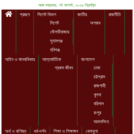
আজ শুক্রবার, ৭ই আগস্ট, ২০২৬ খ্রিস্টাব্দ
প্রচ্ছদ
সিলেট বিভাগ
জাতীয়
রাজনীতি
সিলেট
অপরাধ
মৌলভীবাজার
সুনামগঞ্জ
হবিগঞ্জ
আইন ও মানবাধিকার
আন্তর্জাতিক
বাংলাদেশ
প্রবাস জীবন
ঢাকা
চট্টগ্রাম
রাজশাহী
খুলনা
বরিশাল
রংপুর
ময়মনসিংহ
অর্থ ও বাণিজ্য
ধর্ম-দর্শন
শিক্ষা ও শিক্ষাঙ্গন
খেলাধুলা