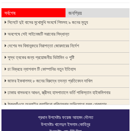
সর্বশেষ
জনপ্রিয়
সিলেটে দুই বাসের মুখোমুখি সংঘর্ষে শিশুসহ ৯ জনের মৃত্যু
অবশেষে সেই সাইনেজটি সরানোর সিদ্ধান্ত
দেশের সব বিমানবন্দরে নিরাপত্তা জোরদারের নির্দেশ
সুস্থ ত্বকের জন্য প্রয়োজনীয় ভিটামিন ও পুষ্টি
চা বিক্রয়ে ন্যাশনাল টি কোম্পানির নতুন ইতিহাস
জাফর ইকবালসহ ৮ জনের বিরুদ্ধে তদন্ত প্রতিবেদন দাখিল
ঢাকায় বাসভবনে আগুন, স্ত্রীসহ হাসপাতালে ভর্তি পাকিস্তান হাইকমিশনার
ঠাকুরগাঁওয়ে অনলাইন ক্যাসিনো পরিচালনার অভিযোগে যুবক গ্রেপ্তার
আবারও লোভার জব্দকৃত পাথর চুরি করে নিয়ে যাওয়া হচ্ছে আটগ্রামে
প্রধান উপদেষ্টাঃ ফয়েজ আহমদ দৌলত
উপদেষ্টাঃ খালেদুল ইসলাম কোহিনূর
রাজনৈতিক নেতৃবৃন্দ ও সুধীজনদের সাথে কানাইঘাটের নবাগত ইউএনও’র মতবিনিময়