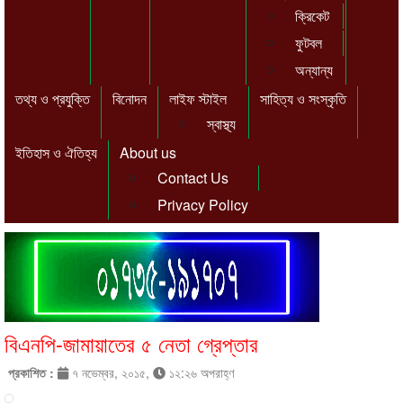
ক্রিকেট
ফুটবল
অন্যান্য
তথ্য ও প্রযুক্তি
বিনোদন
লাইফ স্টাইল
সাহিত্য ও সংস্কৃতি
স্বাস্থ্য
ইতিহাস ও ঐতিহ্য
About us
Contact Us
Privacy Policy
বিএনপি-জামায়াতের ৫ নেতা গ্রেপ্তার
প্রকাশিত :
৭ নভেম্বর, ২০১৫,
১২:২৬ অপরাহ্ণ