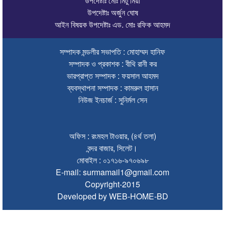
উপদেষ্টাঃ মোঃ মিটু মিয়া
উপদেষ্টাঃ অর্জুন ঘোষ
চলতি অর্থবছরই স্থানীয় সরকারের সব স্তরের নির্বাচন: সিলেট প্রতিমন্ত্রী
আইন বিষয়ক উপদেষ্টাঃ এড. মোঃ রফিক আহমদ
সিলেট মহানগর বিএনপির সভাপতির দায়িত্বে ফিরলেন নাসিম হোসাইন
সম্পাদক মন্ডলীর সভাপতি : মোহাম্মদ হানিফ
সিলেটে হামের উপসর্গ নিয়ে আরও ২ শিশুর প্রাণহানি
সম্পাদক ও প্রকাশক : বীথি রানী কর
সিলেটে শিশুকন্যা ফাহিমা ধর্ষণচেষ্টা ও হত্যা মামলায় জাকিরের মৃত্যুদণ্ড
ভারপ্রাপ্ত সম্পাদক : ফয়সাল আহমদ
ব্যবস্থাপনা সম্পাদক : কামরুল হাসান
ইসরায়েলের বিরুদ্ধে সিদ্ধান্ত নিতে মুসলিম পররাষ্ট্রমন্ত্রীদের বৈঠক
নিউজ ইনচার্জ : সুনির্মল সেন
ভারতে শেখ হাসিনার বক্তব্যে ক্ষুব্ধ বাংলাদেশ
গণঅভ্যুত্থান দিবসে কানাইঘাটে প্রশাসনের উদ্যোগে আলোচনা সভা অনুষ্ঠিত
অফিস : রংমহল টাওয়ার, (৪র্থ তলা)
বন্দর বাজার, সিলেট।
ভিসাসেবা নিয়ে ভারতীয় হাইকমিশনের সতর্কতা জারি
মোবাইল : ০১৭১৬-৯৭০৬৯৮
E-mail: surmamail1@gmail.com
জ্বালানি সংকট কাটতে সময় লাগবে: সিলেটে বাণিজ্যমন্ত্রী
Copyright-2015
সিলেটে হামের উপসর্গ নিয়ে আরও ২ শিশুর মৃত্যু
Developed by WEB-HOME-BD
যে ডকুমেন্টারিতে আবু সাঈদ নেই, সেটি কোনো ডকুমেন্টারি নয়: ভারপ্রাপ্ত রাষ্ট্রপতি