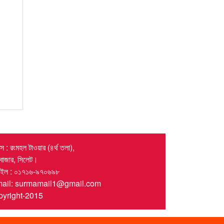
 : রংমহল টাওয়ার (৪র্থ তলা),
র বাজার, সিলেট।
াইল : ০১৭১৬-৯৭০৬৯৮
mail: surmamail1@gmail.com
yright-2015