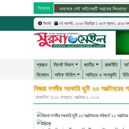
শিরোনাম
অবশেষে সেই সাইনেজটি সরানোর সিদ্ধান্ত
দ
সিলেট
৮ই আগস্ট, ২০২৬ খ্রিস্টাব্দ | ২৪শে শ্রাবণ, ১৪৩৩ বঙ্গা
প্রচ্ছদ
সিলেট বিভাগ
জাতীয়
রাজনীতি
আই
বিনোদন
লাইফ স্টাইল
সাহিত্য ও সংস্কৃতি
ইতি
বিজয়া দশমীর সরকারি ছুটি ২৩ অক্টোবরের পর
প্রকাশিত: ৪:০৯ অপরাহ্ণ, অক্টোবর ৫, ২০১৫