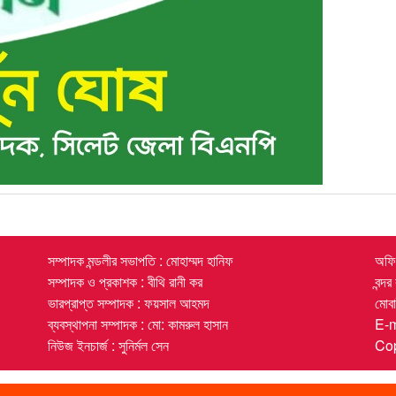
সম্পাদক মন্ডলীর সভাপতি : মোহাম্মদ হানিফ
অফিস
সম্পাদক ও প্রকাশক : বীথি রানী কর
বন্দ
ভারপ্রাপ্ত সম্পাদক : ফয়সাল আহমদ
মোব
ব্যবস্থাপনা সম্পাদক : মো: কামরুল হাসান
E-
নিউজ ইনচার্জ : সুনির্মল সেন
Cop