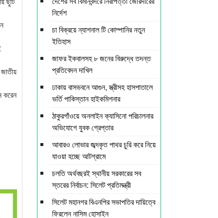
দেশের সব বিমানবন্দরে নিরাপত্তা জোরদারের
য় ছুটি
নির্দেশ
ইন
চা বিক্রয়ে ন্যাশনাল টি কোম্পানির নতুন
ইতিহাস
ই
জাফর ইকবালসহ ৮ জনের বিরুদ্ধে তদন্ত
প্রতিবেদন দাখিল
শ জাতীয়
ঢাকায় বাসভবনে আগুন, স্ত্রীসহ হাসপাতালে
লন করেন
ভর্তি পাকিস্তান হাইকমিশনার
ঠাকুরগাঁওয়ে অনলাইন ক্যাসিনো পরিচালনার
অভিযোগে যুবক গ্রেপ্তার
আবারও লোভার জব্দকৃত পাথর চুরি করে নিয়ে
যাওয়া হচ্ছে আটগ্রামে
চলতি অর্থবছরই স্থানীয় সরকারের সব
স্তরের নির্বাচন: সিলেট প্রতিমন্ত্রী
সিলেট মহানগর বিএনপির সভাপতির দায়িত্বে
ফিরলেন নাসিম হোসাইন