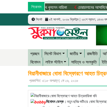
থাকার দাবি রাজসাক্ষীর, মুখ খুললেন নায়িকা
শিরোনাম
চোরাচালানের আসামিকে ছাড়াতে 
সিলেট
৯ই আগস্ট, ২০২৬ খ্রিস্টাব্দ | ২৫শে শ্রাবণ, ১৪৩৩ বঙ্গা
প্রচ্ছদ
সিলেট বিভাগ
জাতীয়
রাজনীতি
আই
বিনোদন
লাইফ স্টাইল
সাহিত্য ও সংস্কৃতি
ইতি
বিয়ানীবাজারে বোমা বিস্ফোরণে আহত চিত্রন
প্রকাশিত: ৩:১৮ অপরাহ্ণ, মে ২৯, ২০১৬
বিনোদন ডেস্ক :
নতুন ছবির শুটিংয়ে বোমা বিস্ফো