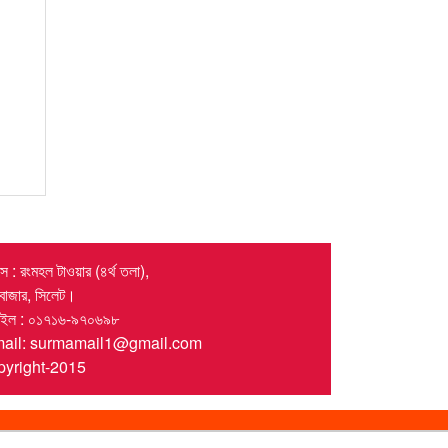
 : রংমহল টাওয়ার (৪র্থ তলা),
র বাজার, সিলেট।
াইল : ০১৭১৬-৯৭০৬৯৮
mail: surmamail1@gmail.com
yright-2015