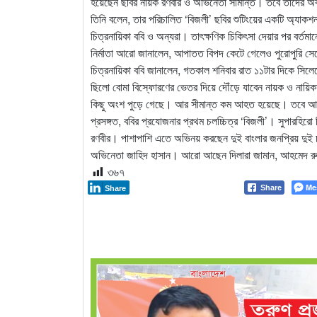
হয়েছেন ছবির নায়ক রণবীর ও অভিনেতা সীমান্ত। তবে তাদের অব
তিনি বলেন, তার পরিচালিত ‘বিজলী’ ছবির শুটিংয়ের একটি অ্য
চিত্রনায়িকা ববি ও অন্যরা। তাৎক্ষণিক চিকিৎসা দেয়ার পর বর্তম
নির্মাতা আরো জানালেন, আপাতত বিপদ কেটে গেলেও পুরোপুরি সে
চিত্রনায়িকা ববি জানালেন, গতকাল শনিবার রাত ১১টার দিকে সিলেটে
ছিলো বোমা বিস্ফোরণের ভেতর দিয়ে দৌঁড়ে যাবেন নায়ক ও নায়ি
কিছু অংশ পুড়ে গেছে। আর সীমান্ত কম আহত হয়েছে। তবে আল
প্রসঙ্গত, ববির প্রযোজনার প্রথম চলচ্চিত্র ‘বিজলী’। সুপারহি
রণবীর। পাশাপাশি এতে অভিনয় করছেন দুই বাংলার জনপ্রিয় দুই চলচ
অভিনেতা জাহিদ হাসান। আরো আছেন দিলারা জামান, আহমেদ 
৩৬৭
Me
Share
Share