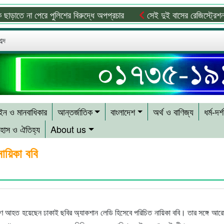
না পেরে পুলিশের বিরুদ্ধে অপপ্রচার
সেই দুই বাসের রেজিস্ট্রেশন বাতিল,
ব্দ
ন ও মানবাধিকার
আন্তর্জাতিক
বাংলাদেশ
অর্থ ও বাণিজ্য
ধর্ম-দর্
হাস ও ঐতিহ্য
About us
ায়িকা ববি
রণে আহত হয়েছেন ঢাকাই ছবির অ্যাকশান লেডি হিসেবে পরিচিত নায়িকা ববি। তার সঙ্গে আ