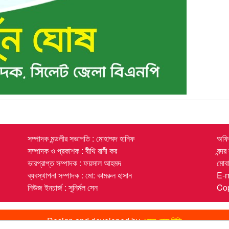
সম্পাদক মন্ডলীর সভাপতি : মোহাম্মদ হানিফ
অফিস
সম্পাদক ও প্রকাশক : বীথি রানী কর
বন্দ
ভারপ্রাপ্ত সম্পাদক : ফয়সাল আহমদ
মোব
ব্যবস্থাপনা সম্পাদক : মো: কামরুল হাসান
E-
নিউজ ইনচার্জ : সুনির্মল সেন
Cop
Design and developed by
ওয়েব হোম বিডি