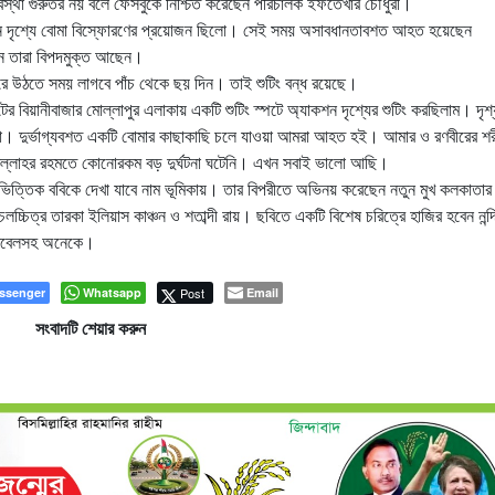
স্থা গুরুতর নয় বলে ফেসবুকে নিশ্চিত করেছেন পরিচালক ইফতেখার চৌধুরী।
াকশন দৃশ্যে বোমা বিস্ফোরণের প্রয়োজন ছিলো। সেই সময় অসাবধানতাবশত আহত হয়েছেন
ানে তারা বিপদমুক্ত আছেন।
রে উঠতে সময় লাগবে পাঁচ থেকে ছয় দিন। তাই শুটিং বন্ধ রয়েছে।
র বিয়ানীবাজার মোল্লাপুর এলাকায় একটি শুটিং স্পটে অ্যাকশন দৃশ্যের শুটিং করছিলাম। দৃশ্
কা। দুর্ভাগ্যবশত একটি বোমার কাছাকাছি চলে যাওয়া আমরা আহত হই। আমার ও রণবীরের শর
্লাহর রহমতে কোনোরকম বড় দুর্ঘটনা ঘটেনি। এখন সবাই ভালো আছি।
রো ভিত্তিক ববিকে দেখা যাবে নাম ভূমিকায়। তার বিপরীতে অভিনয় করেছেন নতুন মুখ কলকাতার
্চিত্র তারকা ইলিয়াস কাঞ্চন ও শতাব্দী রায়। ছবিতে একটি বিশেষ চরিত্রে হাজির হবেন নন্
রুবেলসহ অনেকে।
ssenger
Whatsapp
Post
Email
সংবাদটি শেয়ার করুন