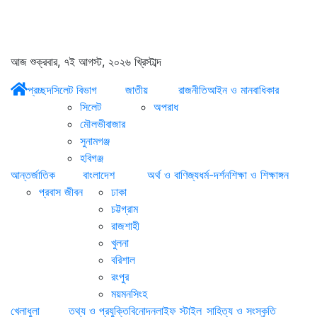
আজ শুক্রবার, ৭ই আগস্ট, ২০২৬ খ্রিস্টাব্দ
প্রচ্ছদ
সিলেট বিভাগ
জাতীয়
রাজনীতি
আইন ও মানবাধিকার
সিলেট
অপরাধ
মৌলভীবাজার
সুনামগঞ্জ
হবিগঞ্জ
আন্তর্জাতিক
বাংলাদেশ
অর্থ ও বাণিজ্য
ধর্ম-দর্শন
শিক্ষা ও শিক্ষাঙ্গন
প্রবাস জীবন
ঢাকা
চট্টগ্রাম
রাজশাহী
খুলনা
বরিশাল
রংপুর
ময়মনসিংহ
খেলাধুলা
তথ্য ও প্রযুক্তি
বিনোদন
লাইফ স্টাইল
সাহিত্য ও সংস্কৃতি