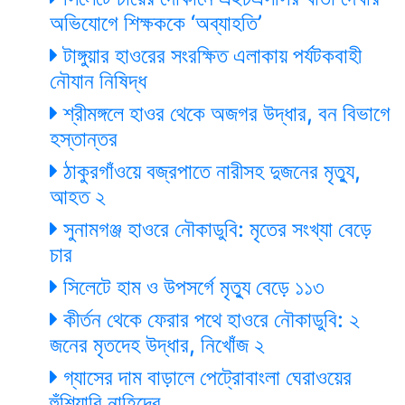
অভিযোগে শিক্ষককে ‘অব্যাহতি’
টাঙ্গুয়ার হাওরের সংরক্ষিত এলাকায় পর্যটকবাহী
নৌযান নিষিদ্ধ
শ্রীমঙ্গলে হাওর থেকে অজগর উদ্ধার, বন বিভাগে
হস্তান্তর
ঠাকুরগাঁওয়ে বজ্রপাতে নারীসহ দুজনের মৃত্যু,
আহত ২
সুনামগঞ্জ হাওরে নৌকাডুবি: মৃতের সংখ্যা বেড়ে
চার
সিলেটে হাম ও উপসর্গে মৃত্যু বেড়ে ১১৩
কীর্তন থেকে ফেরার পথে হাওরে নৌকাডুবি: ২
জনের মৃতদেহ উদ্ধার, নিখোঁজ ২
গ্যাসের দাম বাড়ালে পেট্রোবাংলা ঘেরাওয়ের
হুঁশিয়ারি নাহিদের