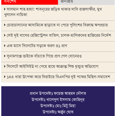
সর্বশেষ
জনপ্রিয়
সালমান শাহ হত্যা: শাবনূরের জড়িত থাকার দাবি রাজসাক্ষীর, মুখ
খুললেন নায়িকা
চোরাচালানের আসামিকে ছাড়াতে না পেরে পুলিশের বিরুদ্ধে অপপ্রচার
সেই দুই বাসের রেজিস্ট্রেশন বাতিল, চালক-মালিকদের হাজিরের নির্দেশ
এক মাসে সিলেটের সড়কে ঝরল ৩১ প্রাণ
সুনামগঞ্জে ভাইকে বাঁচাতে গিয়ে প্রাণ গেল বোনেরও
সিলেটে আইসিইউ না পেয়ে হামে আক্রান্ত শিশু মৃত্যুর অভিযোগ
১৪৪ ধারা উপেক্ষা করে দিরাইয়ে বিএনপির দুই পক্ষের মিছিল-সমাবেশ
সিলেটে বাস দুর্ঘটনায় মৃতদের পরিবার পাবে ৫ লাখ টাকা
প্রধান উপদেষ্টাঃ ফয়েজ আহমদ দৌলত
ঠাকুরগাঁওয়ে মোটরসাইকেল দুর্ঘটনায় পথচারীসহ ২ জনের মৃত্যু
উপদেষ্টাঃ খালেদুল ইসলাম কোহিনূর
উপদেষ্টাঃ মোঃ মিটু মিয়া
আরেক অনলাইন ক্যাসিনো পরিচালনাকারীকে গ্রেপ্তার করেছে ডিবি
উপদেষ্টাঃ অর্জুন ঘোষ