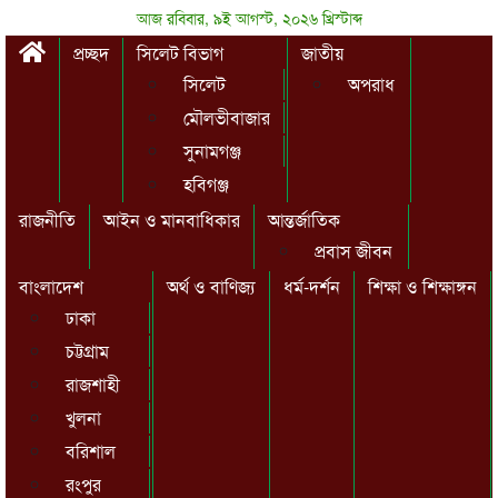
আজ রবিবার, ৯ই আগস্ট, ২০২৬ খ্রিস্টাব্দ
প্রচ্ছদ
সিলেট বিভাগ
জাতীয়
সিলেট
অপরাধ
মৌলভীবাজার
সুনামগঞ্জ
হবিগঞ্জ
রাজনীতি
আইন ও মানবাধিকার
আন্তর্জাতিক
প্রবাস জীবন
বাংলাদেশ
অর্থ ও বাণিজ্য
ধর্ম-দর্শন
শিক্ষা ও শিক্ষাঙ্গন
ঢাকা
চট্টগ্রাম
রাজশাহী
খুলনা
বরিশাল
রংপুর