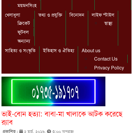
ময়মনসিংহ
খেলাধুলা
তথ্য ও প্রযুক্তি
বিনোদন
লাইফ স্টাইল
ক্রিকেট
স্বাস্থ্য
ফুটবল
অন্যান্য
সাহিত্য ও সংস্কৃতি
ইতিহাস ও ঐতিহ্য
About us
Contact Us
Privacy Policy
ভাই-বোন হত্যা: বাবা-মা খালাকে আটক করেছে
র‌্যাব
প্রকাশিত :
২ মার্চ, ২০১৬,
৩:০০ অপরাহ্ণ