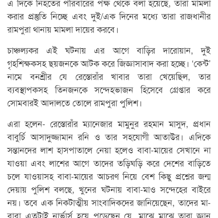
এ দিকে নিহতের পরিবারের পক্ষ থেকে বলা হয়েছে, তারা মামলা
করার প্রস্তুতি নিচ্ছে এবং দুই/এক দিনের মধ্যে তারা রাজধানীর
রামপুরা থানায় মামলা দায়ের করবে।
চাঞ্চল্যকর এই ঘটনায় এর আগে বাড়ির দারোয়ান, দুই
গৃহশিক্ষকসহ ছয়জনকে আটক করে জিজ্ঞাসাবাদ করা হচ্ছে। ‘কেন্ট’
নামে বনশ্রীর যে রেস্তোরাঁর খাবার তারা খেয়েছিল, তার
ব্যবস্থাপকসহ তিনজনকে সন্দেহভাজন হিসেবে গ্রেপ্তার করে
সোমবারই আদালতে তোলে রামপুরা পুলিশ।
এরা হলেন- রেস্তোরাঁর ম্যানেজার মামুনুর রহমান মাসুদ, প্রধান
বাবুর্চি আসাদুজ্জামান রনি ও তার সহযোগী আতাউর। এদিকে
সন্তানদের লাশ হাসপাতালে নেয়া হলেও বাবা-মায়ের সেখানে না
যাওয়া এবং লাশের আগে তাদের তড়িঘড়ি করে দেশের বাড়িতে
চলে যাওয়াসহ বাবা-মায়ের আচরণ নিয়ে বেশ কিছু প্রশ্নের জন্ম
দেয়ায় পুলিশ বলছে, খুনের ঘটনায় বাবা-মাও সন্দেহের বাইরে
নয়। তবে এক নিকটাত্মীয় সাংবাদিকদের জানিয়েছেন, তাদের মা-
বাবা এতটাই নার্ভার্স হয়ে পড়েছেন যে, মাঝে মাঝে তারা জ্ঞান