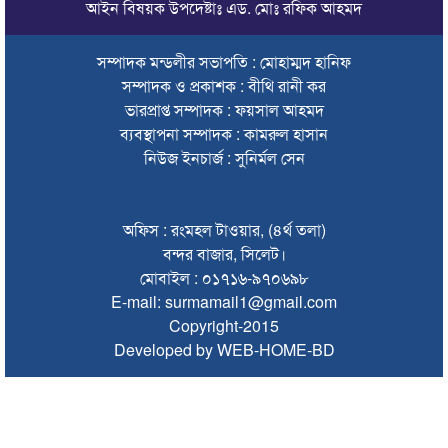
সিলেটে দুই বাসের মুখোমুখি সংঘর্ষে শিশুসহ ৯ জনের মৃত্যু
আইন বিষয়ক উপদেষ্টাঃ এড. মোঃ রফিক আহমদ
অবশেষে সেই সাইনেজটি সরানোর সিদ্ধান্ত
সম্পাদক মন্ডলীর সভাপতি : মোহাম্মদ হানিফ
সম্পাদক ও প্রকাশক : বীথি রানী কর
দেশের সব বিমানবন্দরে নিরাপত্তা জোরদারের নির্দেশ
ভারপ্রাপ্ত সম্পাদক : ফয়সাল আহমদ
সুস্থ ত্বকের জন্য প্রয়োজনীয় ভিটামিন ও পুষ্টি
ব্যবস্থাপনা সম্পাদক : কামরুল হাসান
নিউজ ইনচার্জ : সুনির্মল সেন
চা বিক্রয়ে ন্যাশনাল টি কোম্পানির নতুন ইতিহাস
জাফর ইকবালসহ ৮ জনের বিরুদ্ধে তদন্ত প্রতিবেদন দাখিল
অফিস : রংমহল টাওয়ার, (৪র্থ তলা)
ঢাকায় বাসভবনে আগুন, স্ত্রীসহ হাসপাতালে ভর্তি পাকিস্তান
বন্দর বাজার, সিলেট।
হাইকমিশনার
মোবাইল : ০১৭১৬-৯৭০৬৯৮
E-mail: surmamail1@gmail.com
ঠাকুরগাঁওয়ে অনলাইন ক্যাসিনো পরিচালনার অভিযোগে যুবক গ্রেপ্তার
Copyright-2015
আবারও লোভার জব্দকৃত পাথর চুরি করে নিয়ে যাওয়া হচ্ছে আটগ্রামে
Developed by WEB-HOME-BD
রাজনৈতিক নেতৃবৃন্দ ও সুধীজনদের সাথে কানাইঘাটের নবাগত
ইউএনও’র মতবিনিময়