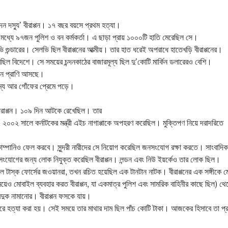
দন দস্যু’ বীরাপ্পন। ১৭ বছর বয়সে প্রথম হত্যা।
 মধ্যে ৯৭জন পুলিশ ও বন কর্মকর্তা। এ ছাড়া প্রায় ১০০০টি হাতি মেরেছিল সে।
ি গুন্ডারের। সেলভি ছিল বীরাপ্পনের আত্মীয়। তার হাত ধরেই অপরাধে হাতেখড়ি বীরাপ্পনের।
 করেছিল বিদেশে। সে সময়ের চন্দনকাঠের বাজারমূল্য ছিল দু’কোটি মার্কিন ডলারেরও বেশি।
কোন প্রাণি আসছে।
ত্ম্য আর গোঁফের প্রেমে পড়ে।
।
বীরাপ্পন। ১০৯ দিন আটকে রেখেছিল। তার
 ২০০২ সালে কর্নাটকের মন্ত্রী এইচ নাগাপ্পাকে অপহরণ করেছিল। মুক্তিপণ নিয়ে দরাদরিতে
 কোম্পানিও ফেল করবে। সুন্দরী নারীদের সে নিয়োগ করেছিল জনসংযোগ রক্ষা করতে। সাংবাদি
 জনসংযোগের জন্য লোক নিযুক্ত করেছিল বীরাপ্পন। লন্ডন এবং নিউ ইয়র্কেও তার লোক ছিল।
াল টাস্ক ফোর্সের জওয়ানরা, তখন রচিত হয়েছিল এক টানটান নাটক। বীরাপ্পনের এক সঙ্গীকে ম
েও মোবাইল ব্যবহার করত বীরাপ্পন, যা একমাত্র পুলিশ এবং সামরিক বাহিনীর কাছে ছিল) থে
দুক নামানোর। বীরাপ্পন ফসকে যায়।
 করে হত্যা করা হয়। সেই সময়ে তার মাথার দাম ছিল পাঁচ কোটি টাকা। আজকের হিসাবে তা প্