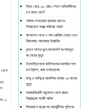
নিহত বেড়ে ১৯, হঠাৎ স্পেনে অভিবাসীদের
ঢল নামল কেন?
গাজায় গণহত্যায় ব্যবহার জেনেও
ইসরায়েলে অস্ত্র পাঠাচ্ছে ভারত
বাংলাদেশ থেকে ৩ লাখ রোহিঙ্গা ফেরত নেবে
মিয়ানমার: আনোয়ার ইব্রাহিম
লন্ডনে সাগরে ডুবে বাংলাদেশি বংশোদ্ভূত
মা-মেয়ের মৃত্যু
ইনফান্তিনোকে জাতিসংঘের মহাসচিব পদে
চান ট্রাম্প, খবর গণমাধ্যমের
ক থেকে
জম্মু ও কাশ্মিরে আকস্মিক বন্যায় ২৫ জনের
েরে
মৃত্যু
কে
সরকারবিরোধী আন্দোলন থেকে রাহুল-
প্রিয়াঙ্কা গান্ধী আটক
রায় ১১
বিশ্বকাপে হারের পর আর্জেন্টিনায় পুলিশের