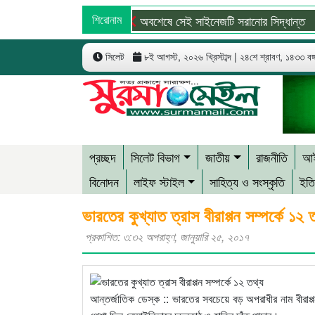
শিরোনাম
অবশেষে সেই সাইনেজটি সরানোর সিদ্ধান্ত
দ
সিলেট
৮ই আগস্ট, ২০২৬ খ্রিস্টাব্দ | ২৪শে শ্রাবণ, ১৪৩৩ বঙ্গা
প্রচ্ছদ
সিলেট বিভাগ
জাতীয়
রাজনীতি
আই
বিনোদন
লাইফ স্টাইল
সাহিত্য ও সংস্কৃতি
ইতি
ভারতের কুখ্যাত ত্রাস বীরাপ্পন সম্পর্কে ১২ 
প্রকাশিত: ৩:৩২ অপরাহ্ণ, জানুয়ারি ২৫, ২০১৭
আন্তর্জাতিক ডেস্ক :: ভারতের সবচেয়ে বড় অপরাধীর নাম বীরাপ্