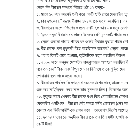
পেশা ছিল বেআইনিভাবে চন্দনকাঠ ও হাতির দাঁত পাচার।
জেনে নিন বীরাপ্পন সম্পর্কে শিউরে ওঠা ১২ তথ্য:-
১. মাত্র ১০ বছর বয়সেই গুলি করে একটি হাতি মেরে ফেলেছিল ‘চন্
২. চার দশকের দৌরাত্ম্যে বীরাপ্পন ১৮৪জনকে হত্যা করেছিল। এর
৩. বীরাপ্পনের আগে দক্ষিণের জঙ্গলে দাপট ছিল আর এক দস্যু সেলভ
৪. ‘চন্দন দস্যু’ বীরাপ্পন ১০ হাজার টনেরও বেশি চন্দনকাঠ পাচার
৫. স্রেফ শুকনো পাতায় পায়ের শব্দ শুনেই বীরাপ্পন বুঝতে পারত 
৬. বীরাপ্পনকে কেন মুথুলক্ষ্মী বিয়ে করেছিলেন জানেন? স্রেফ দৌরা
৭. পরপর তিনটি মেয়ে হওয়ায়, তৃতীয়টিকে হত্যা করেছিল বীরাপ্পন
৮. ২০০০ সালে কন্নড় মেগাস্টার রাজকুমারকে অপহরণ করেছিল 
পরে ৩০ কোটি টাকা এবং বিপুল সোনার বিনিময়ে তাকে মুক্তি দেয়।
পোষায়নি বলে তাকে হত্যা করে।
৯. বীরাপ্পনের পাবলিক রিলেশন্‌স বা জনসংযোগের কাছে নামজাদা
শুরু করে সাহিত্যিক, সবার সঙ্গে তার সুসম্পর্ক ছিল। বিদেশেও
১০. মৃত্যুর আগে শেষবার বীরাপ্পনকে যখন ঘিরে ফেলেছিলেন স্পেশ
ফেলেছিল এসটিএফ। বীরাপ্পন সেই সময়ে সঙ্গীর মোবাইল (সেই সময়
কোনও এক ভিভিআইপি-কে ফোন করে। তাৎক্ষণাৎ নির্দেশ আসে বন্
১১. ২০০৪ সালের ১৮ অক্টোবর বীরাপ্পনকে তার তিন সঙ্গীসহ গুলি
কোটি টাকা!