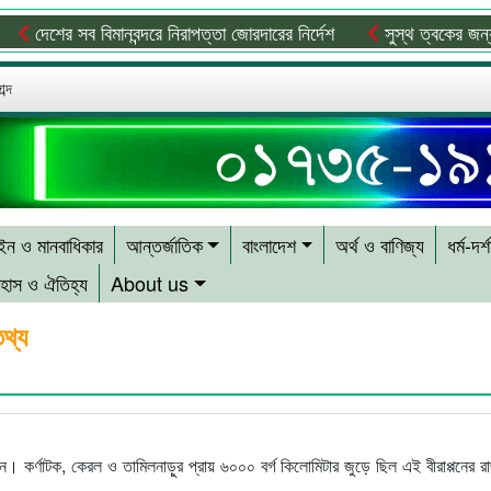
েশের সব বিমানবন্দরে নিরাপত্তা জোরদারের নির্দেশ
সুস্থ ত্বকের জন্য প্রয়ো
ব্দ
ন ও মানবাধিকার
আন্তর্জাতিক
বাংলাদেশ
অর্থ ও বাণিজ্য
ধর্ম-দর্
হাস ও ঐতিহ্য
About us
তথ্য
পন। কর্ণাটক, কেরল ও তামিলনাড়ুর প্রায় ৬০০০ বর্গ কিলোমিটার জুড়ে ছিল এই বীরাপ্পনের 