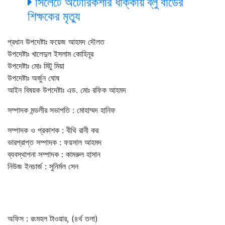
সিলেটে অটোরিকশার ধাক্কায় ব্লু বার্ডের
শিক্ষকের মৃত্যু
প্রধান উপদেষ্টাঃ ফয়েজ আহমদ দৌলত
উপদেষ্টাঃ খালেদুল ইসলাম কোহিনূর
উপদেষ্টাঃ মোঃ মিটু মিয়া
উপদেষ্টাঃ অর্জুন ঘোষ
আইন বিষয়ক উপদেষ্টাঃ এড. মোঃ রফিক আহমদ
সম্পাদক মন্ডলীর সভাপতি : মোহাম্মদ হানিফ
সম্পাদক ও প্রকাশক : বীথি রানী কর
ভারপ্রাপ্ত সম্পাদক : ফয়সাল আহমদ
ব্যবস্থাপনা সম্পাদক : কামরুল হাসান
নিউজ ইনচার্জ : সুনির্মল সেন
অফিস : রংমহল টাওয়ার, (৪র্থ তলা)