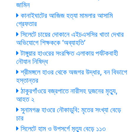
জামিন
কানাইঘাটের আজিজ হত্যা মামলার আসামি
গ্রেফতার
সিলেটে চায়ের দোকানে এইচএসসির খাতা দেখার
অভিযোগে শিক্ষককে ‘অব্যাহতি’
টাঙ্গুয়ার হাওরের সংরক্ষিত এলাকায় পর্যটকবাহী
নৌযান নিষিদ্ধ
শ্রীমঙ্গলে হাওর থেকে অজগর উদ্ধার, বন বিভাগে
হস্তান্তর
ঠাকুরগাঁওয়ে বজ্রপাতে নারীসহ দুজনের মৃত্যু,
আহত ২
সুনামগঞ্জ হাওরে নৌকাডুবি: মৃতের সংখ্যা বেড়ে
চার
সিলেটে হাম ও উপসর্গে মৃত্যু বেড়ে ১১৩