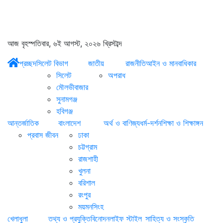
আজ বৃহস্পতিবার, ৬ই আগস্ট, ২০২৬ খ্রিস্টাব্দ
প্রচ্ছদ
সিলেট বিভাগ
জাতীয়
রাজনীতি
আইন ও মানবাধিকার
সিলেট
অপরাধ
মৌলভীবাজার
সুনামগঞ্জ
হবিগঞ্জ
আন্তর্জাতিক
বাংলাদেশ
অর্থ ও বাণিজ্য
ধর্ম-দর্শন
শিক্ষা ও শিক্ষাঙ্গন
প্রবাস জীবন
ঢাকা
চট্টগ্রাম
রাজশাহী
খুলনা
বরিশাল
রংপুর
ময়মনসিংহ
খেলাধুলা
তথ্য ও প্রযুক্তি
বিনোদন
লাইফ স্টাইল
সাহিত্য ও সংস্কৃতি