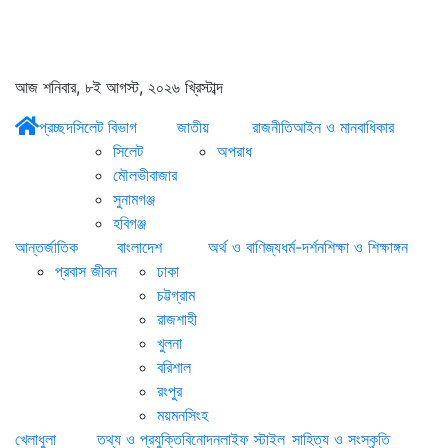
আজ শনিবার, ৮ই আগস্ট, ২০২৬ খ্রিস্টাব্দ
প্রচ্ছদ
সিলেট বিভাগ
জাতীয়
রাজনীতি
আইন ও মানবাধিকার
সিলেট
অপরাধ
মৌলভীবাজার
সুনামগঞ্জ
হবিগঞ্জ
আন্তর্জাতিক
বাংলাদেশ
অর্থ ও বাণিজ্য
ধর্ম-দর্শন
শিক্ষা ও শিক্ষাঙ্গন
প্রবাস জীবন
ঢাকা
চট্টগ্রাম
রাজশাহী
খুলনা
বরিশাল
রংপুর
ময়মনসিংহ
খেলাধুলা
তথ্য ও প্রযুক্তি
বিনোদন
লাইফ স্টাইল
সাহিত্য ও সংস্কৃতি