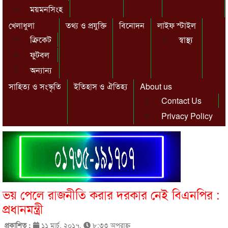
ময়মনসিংহ
খেলাধুলা
তথ্য ও প্রযুক্তি
বিনোদন
লাইফ স্টাইল
ক্রিকেট
স্বাস্থ্য
ফুটবল
অন্যান্য
সাহিত্য ও সংস্কৃতি
ইতিহাস ও ঐতিহ্য
About us
Contact Us
Privacy Policy
ভয় পেলে রাজনীতি করার দরকার নেই বিএনপির :
প্রধানমন্ত্রী
প্রকাশিত :
১১ মার্চ, ২০১৭,
৮:৩৩ অপরাহ্ণ