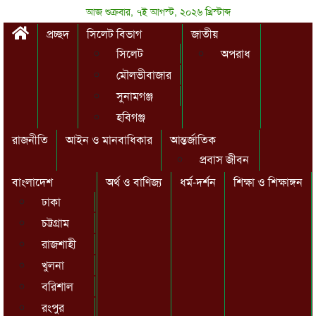
আজ শুক্রবার, ৭ই আগস্ট, ২০২৬ খ্রিস্টাব্দ
প্রচ্ছদ
সিলেট বিভাগ
জাতীয়
সিলেট
অপরাধ
মৌলভীবাজার
সুনামগঞ্জ
হবিগঞ্জ
রাজনীতি
আইন ও মানবাধিকার
আন্তর্জাতিক
প্রবাস জীবন
বাংলাদেশ
অর্থ ও বাণিজ্য
ধর্ম-দর্শন
শিক্ষা ও শিক্ষাঙ্গন
ঢাকা
চট্টগ্রাম
রাজশাহী
খুলনা
বরিশাল
রংপুর