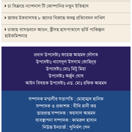
চা বিক্রয়ে ন্যাশনাল টি কোম্পানির নতুন ইতিহাস
জাফর ইকবালসহ ৮ জনের বিরুদ্ধে তদন্ত প্রতিবেদন দাখিল
ঢাকায় বাসভবনে আগুন, স্ত্রীসহ হাসপাতালে ভর্তি পাকিস্তান
হাইকমিশনার
ঠাকুরগাঁওয়ে অনলাইন ক্যাসিনো পরিচালনার অভিযোগে যুবক গ্রেপ্তার
প্রধান উপদেষ্টাঃ ফয়েজ আহমদ দৌলত
আবারও লোভার জব্দকৃত পাথর চুরি করে নিয়ে যাওয়া হচ্ছে আটগ্রামে
উপদেষ্টাঃ খালেদুল ইসলাম কোহিনূর
উপদেষ্টাঃ মোঃ মিটু মিয়া
রাজনৈতিক নেতৃবৃন্দ ও সুধীজনদের সাথে কানাইঘাটের নবাগত
উপদেষ্টাঃ অর্জুন ঘোষ
ইউএনও’র মতবিনিময়
আইন বিষয়ক উপদেষ্টাঃ এড. মোঃ রফিক আহমদ
চলতি অর্থবছরই স্থানীয় সরকারের সব স্তরের নির্বাচন: সিলেট প্রতিমন্ত্রী
সম্পাদক মন্ডলীর সভাপতি : মোহাম্মদ হানিফ
সিলেট মহানগর বিএনপির সভাপতির দায়িত্বে ফিরলেন নাসিম হোসাইন
সম্পাদক ও প্রকাশক : বীথি রানী কর
সিলেটে হামের উপসর্গ নিয়ে আরও ২ শিশুর প্রাণহানি
ভারপ্রাপ্ত সম্পাদক : ফয়সাল আহমদ
ব্যবস্থাপনা সম্পাদক : কামরুল হাসান
সিলেটে শিশুকন্যা ফাহিমা ধর্ষণচেষ্টা ও হত্যা মামলায় জাকিরের মৃত্যুদণ্ড
নিউজ ইনচার্জ : সুনির্মল সেন