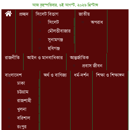
আজ বৃহস্পতিবার, ৬ই আগস্ট, ২০২৬ খ্রিস্টাব্দ
প্রচ্ছদ
সিলেট বিভাগ
জাতীয়
সিলেট
অপরাধ
মৌলভীবাজার
সুনামগঞ্জ
হবিগঞ্জ
রাজনীতি
আইন ও মানবাধিকার
আন্তর্জাতিক
প্রবাস জীবন
বাংলাদেশ
অর্থ ও বাণিজ্য
ধর্ম-দর্শন
শিক্ষা ও শিক্ষাঙ্গন
ঢাকা
চট্টগ্রাম
রাজশাহী
খুলনা
বরিশাল
রংপুর