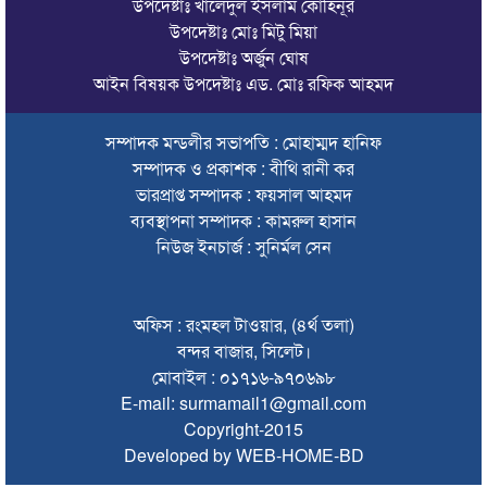
উপদেষ্টাঃ খালেদুল ইসলাম কোহিনূর
অনুষ্ঠিত
উপদেষ্টাঃ মোঃ মিটু মিয়া
উপদেষ্টাঃ অর্জুন ঘোষ
ভিসাসেবা নিয়ে ভারতীয় হাইকমিশনের সতর্কতা জারি
আইন বিষয়ক উপদেষ্টাঃ এড. মোঃ রফিক আহমদ
জ্বালানি সংকট কাটতে সময় লাগবে: সিলেটে বাণিজ্যমন্ত্রী
সম্পাদক মন্ডলীর সভাপতি : মোহাম্মদ হানিফ
সিলেটে হামের উপসর্গ নিয়ে আরও ২ শিশুর মৃত্যু
সম্পাদক ও প্রকাশক : বীথি রানী কর
যে ডকুমেন্টারিতে আবু সাঈদ নেই, সেটি কোনো ডকুমেন্টারি নয়:
ভারপ্রাপ্ত সম্পাদক : ফয়সাল আহমদ
ভারপ্রাপ্ত রাষ্ট্রপতি
ব্যবস্থাপনা সম্পাদক : কামরুল হাসান
নিউজ ইনচার্জ : সুনির্মল সেন
সুনামগঞ্জে কলেজছাত্রী ‘ধর্ষণ’র অভিযোগে মসজিদের ইমাম গ্রেপ্তার
জুলাই গণঅভ্যুত্থানে সিলেটের ৭ শহীদের বিচারে গতি ও স্মৃতিচত্বর চান
অফিস : রংমহল টাওয়ার, (৪র্থ তলা)
স্বজনরা
বন্দর বাজার, সিলেট।
শাল্লায় বিদ্যুৎস্পৃষ্টে ২ কিশোরের মৃত্যু
মোবাইল : ০১৭১৬-৯৭০৬৯৮
E-mail: surmamail1@gmail.com
সিলেটে ডিবি পরিচয়ে কিশোরকে অপহরণের চেষ্টা, অভিযুক্তকে
Copyright-2015
গণপিটুনি ও গাড়ি ভাঙচুর
Developed by WEB-HOME-BD
মৌলভীবাজারে এমপি নাসেরকে নিয়ে এআই দিয়ে অশ্লীল ভিডিও,