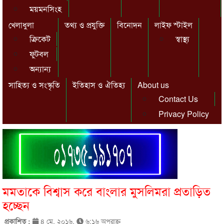
ময়মনসিংহ
খেলাধুলা
তথ্য ও প্রযুক্তি
বিনোদন
লাইফ স্টাইল
ক্রিকেট
স্বাস্থ্য
ফুটবল
অন্যান্য
সাহিত্য ও সংস্কৃতি
ইতিহাস ও ঐতিহ্য
About us
Contact Us
Privacy Policy
মমতাকে বিশ্বাস করে বাংলার মুসলিমরা প্রতাড়িত
হচ্ছেন
প্রকাশিত :
৪ মে, ২০১৬,
৬:১৬ অপরাহ্ণ