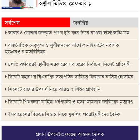
অশ্লীল ভিডিও, গ্রেফতার ১
সর্বশেষ
জনপ্রিয়
আবারও লোভার জব্দকৃত পাথর চুরি করে নিয়ে যাওয়া হচ্ছে আটগ্রামে
রাজনৈতিক নেতৃবৃন্দ ও সুধীজনদের সাথে কানাইঘাটের নবাগত
ইউএনও’র মতবিনিময়
চলতি অর্থবছরই স্থানীয় সরকারের সব স্তরের নির্বাচন: সিলেট প্রতিমন্ত্রী
সিলেট মহানগর বিএনপির সভাপতির দায়িত্বে ফিরলেন নাসিম হোসাইন
সিলেটে হামের উপসর্গ নিয়ে আরও ২ শিশুর প্রাণহানি
সিলেটে শিশুকন্যা ফাহিমা ধর্ষণচেষ্টা ও হত্যা মামলায় জাকিরের মৃত্যুদণ্ড
ইসরায়েলের বিরুদ্ধে সিদ্ধান্ত নিতে মুসলিম পররাষ্ট্রমন্ত্রীদের বৈঠক
ভারতে শেখ হাসিনার বক্তব্যে ক্ষুব্ধ বাংলাদেশ
প্রধান উপদেষ্টাঃ ফয়েজ আহমদ দৌলত
গণঅভ্যুত্থান দিবসে কানাইঘাটে প্রশাসনের উদ্যোগে আলোচনা সভা