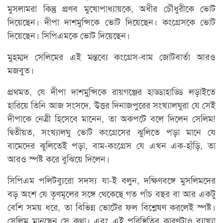
মুসলামরা কিন্তু প্রণব মুখোপাধ্যায়কে, অধীর চৌধুরীকে ভোট
দিয়েছেন। দীপা দাশমুন্সিকে ভোট দিয়েছেন। কংগ্রেসকে ভোট
দিয়েছেন। সিপিএমকে ভোট দিয়েছেন।
মুহম্মদ সেলিমের এই মন্তব্যে কংগ্রেস-বাম জোটবার্তা আরও
মজবুত।
প্রথমত, যে দীপা দাশমু্ন্সিকে রায়গঞ্জের হাড্ডাহাড্ডি লড়াইতে
হারিয়ে তিনি আজ সংসদে, উত্তর দিনাজপুরের সংখ্যালঘুরা যে সেই
দীপাকে নেত্রী হিসেবে মানেন, তা অকপটে বলে দিলেন সেলিম!
দ্বিতীয়ত, সংখ্যালঘু ভোট কংগ্রেসের ঝুলিতে পড়া মানে যে
বামেদের ঝুলিতেই পড়া, বাম-কংগ্রেস যে এখন এক-হাঁড়ি, তা
আরও স্পষ্ট করে বুঝিয়ে দিলেন।
সিপিএম পলিটব্যুরো সদস্য যা-ই বলুন, দক্ষিণবঙ্গে মুসলিমদের
বড় অংশ যে তৃণমূলের সঙ্গে থেকেছে গত পাঁচ বছর বা আর একটু
বেশি সময় ধরে, তা বিভিন্ন ভোটের ফল বিশ্লেষণ করলেই স্পষ্ট।
সেলিম মানছেন সে কথা। এবং এই পরিস্থিতির কারণটাও ব্যাখ্যা